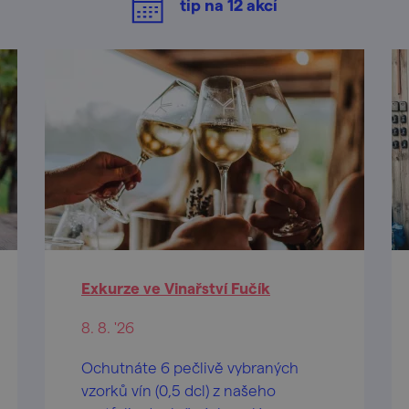
tip na
12
akcí
Exkurze ve Vinařství Fučík
8. 8. '26
Ochutnáte 6 pečlivě vybraných
vzorků vín (0,5 dcl) z našeho