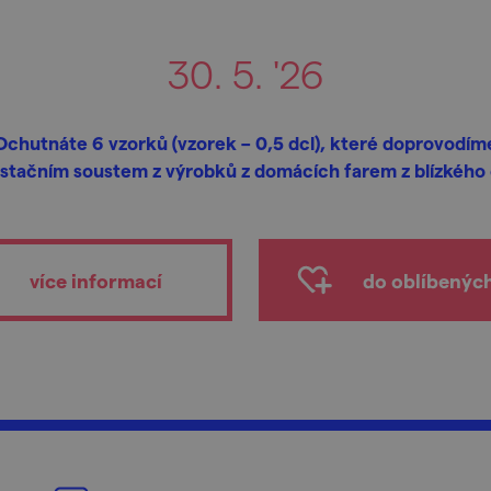
30. 5. '26
Ochutnáte 6 vzorků (vzorek – 0,5 dcl), které doprovodím
stačním soustem z výrobků z domácích farem z blízkého o
více informací
do oblíbenýc