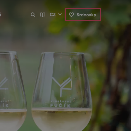
i
CZ
Srdcovky