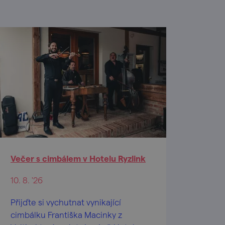
Večer s cimbálem v Hotelu Ryzlink
10. 8. '26
Přijďte si vychutnat vynikající
cimbálku Františka Macinky z