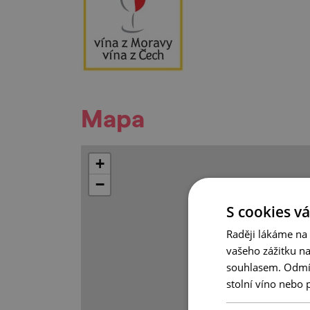
Mapa
+
−
S cookies vá
Raději lákáme na
vašeho zážitku n
souhlasem. Odmítn
stolní víno nebo 