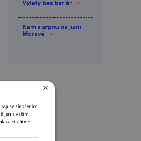
Výlety bez bariér
Kam v srpnu na jižní
Moravě
×
hají se zlepšením
ě jen s vaším
k co si dáte –