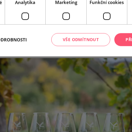
é
Analytika
Marketing
Funkční cookies
Leaflet
|
© Seznam.cz a.s. a další
ODROBNOSTI
VŠE ODMÍTNOUT
PŘ