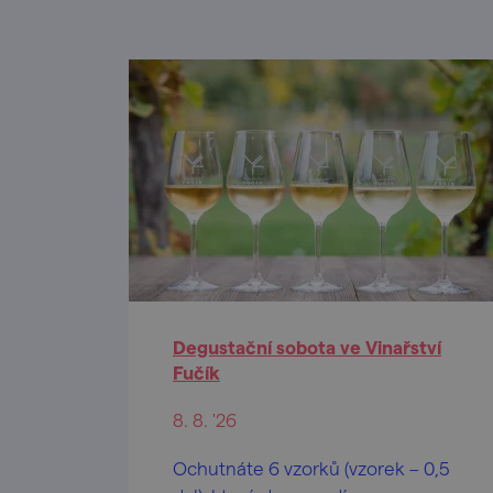
Degustační sobota ve Vinařství
Fučík
8. 8. '26
Ochutnáte 6 vzorků (vzorek – 0,5