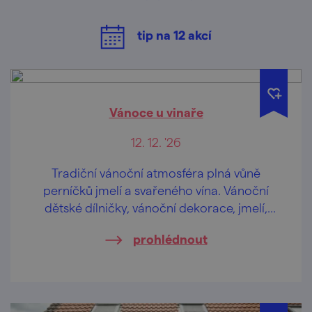
tip na
12
akcí
Vánoce u vinaře
12. 12. '26
Tradiční vánoční atmosféra plná vůně
perníčků jmelí a svařeného vína. Vánoční
dětské dílničky, vánoční dekorace, jmelí,
medové výrobky a přijede i kovář!
prohlédnout