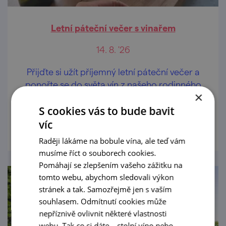
Letní páteční večer s vinařem
14. 8. '26
Přijďte si užít příjemný letní páteční večer a
ponořte se do světa vín z našeho rodinného
×
vinařství.
S cookies vás to bude bavit
prohlédnout
víc
Raději lákáme na bobule vína, ale teď vám
musíme říct o souborech cookies.
Pomáhají se zlepšením vašeho zážitku na
tomto webu, abychom sledovali výkon
stránek a tak. Samozřejmě jen s vaším
souhlasem. Odmítnutí cookies může
nepříznivě ovlivnit některé vlastnosti
webu. Tak co si dáte – stolní víno nebo