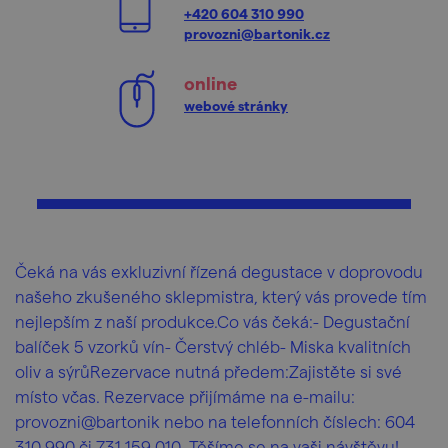
+420 604 310 990
provozni@bartonik.cz
online
webové stránky
Čeká na vás exkluzivní řízená degustace v doprovodu
našeho zkušeného sklepmistra, který vás provede tím
nejlepším z naší produkce.Co vás čeká:- Degustační
balíček 5 vzorků vín- Čerstvý chléb- Miska kvalitních
oliv a sýrůRezervace nutná předem:Zajistěte si své
místo včas. Rezervace přijímáme na e-mailu:
provozni@bartonik nebo na telefonních číslech: 604
310 990 či 731 159 010. Těšíme se na vaši návštěvu!