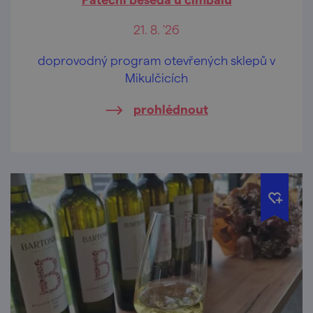
21. 8. '26
doprovodný program otevřených sklepů v
Mikulčicích
prohlédnout