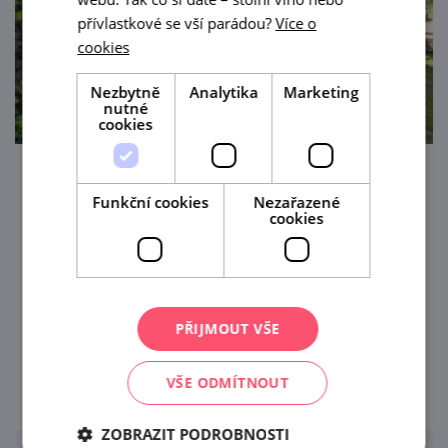
přívlastkové se vší parádou?
Více o
cookies
Nezbytně
Analytika
Marketing
nutné
cookies
Mikulecké búdy s průvodcem
Funkční cookies
Nezařazené
cookies
19. 8. '26
Jedinečná pěší prohlídka krásným
prostředím Mikuleckých búd s návštěvou
vinařského muzea s certifikovaným
PŘIJMOUT VŠE
průvodcem zakončená ochutnávkou nejen
prohlédnout
vína.
VŠE ODMÍTNOUT
ZOBRAZIT PODROBNOSTI