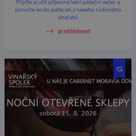
Přijďte si užít příjemný letní páteční večer a
ponořte se do světa vín z našeho rodinného
vinařství.
prohlédnout