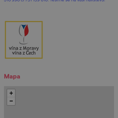
Mapa
+
−