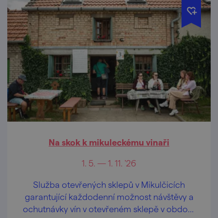
Na skok k mikuleckému vinaři
1. 5. — 1. 11. '26
Služba otevřených sklepů v Mikulčicích
garantující každodenní možnost návštěvy a
ochutnávky vín v otevřeném sklepě v období