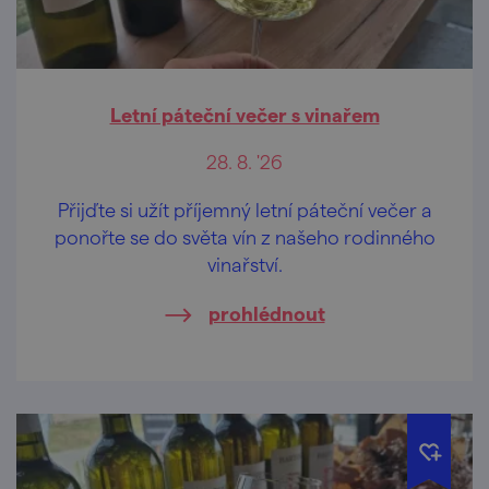
Letní páteční večer s vinařem
28. 8. '26
Přijďte si užít příjemný letní páteční večer a
ponořte se do světa vín z našeho rodinného
vinařství.
prohlédnout