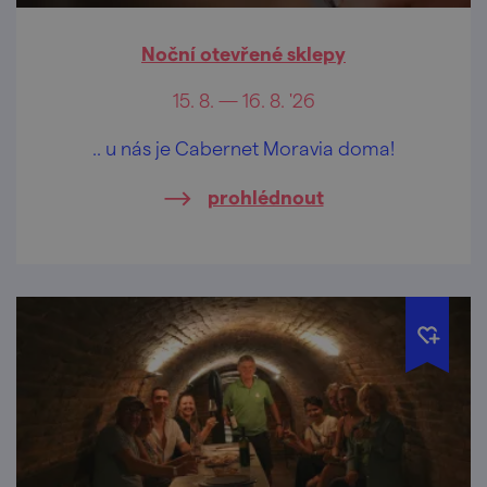
Noční otevřené sklepy
15. 8. — 16. 8. '26
.. u nás je Cabernet Moravia doma!
prohlédnout