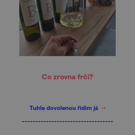
Co zrovna frčí?
Tuhle dovolenou řídím já