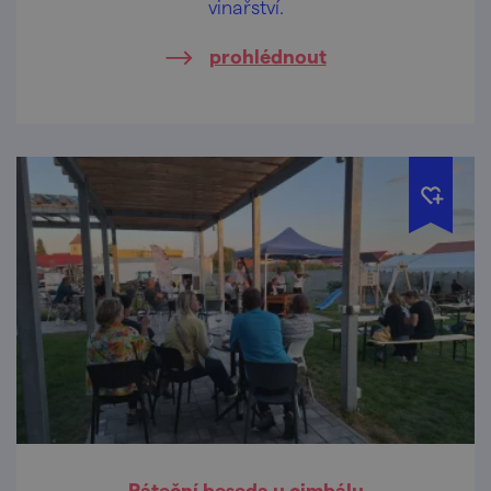
vinařství.
prohlédnout
Páteční beseda u cimbálu