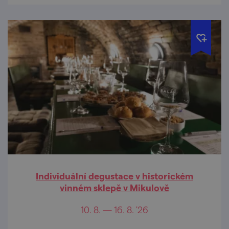
Individuální degustace v historickém
vinném sklepě v Mikulově
10. 8. — 16. 8. '26