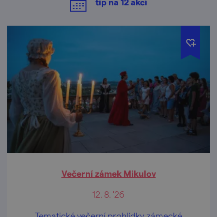
tip na
12
akcí
Večerní zámek Mikulov
12. 8. '26
Tematické večerní prohlídky zámecké