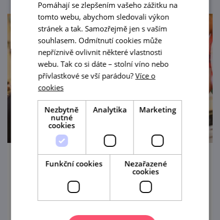
Pomáhají se zlepšením vašeho zážitku na
tomto webu, abychom sledovali výkon
stránek a tak. Samozřejmě jen s vaším
souhlasem. Odmítnutí cookies může
nepříznivě ovlivnit některé vlastnosti
webu. Tak co si dáte – stolní víno nebo
přívlastkové se vší parádou?
Více o
cookies
Nezbytně
Analytika
Marketing
nutné
cookies
Národní soutěž vín Mikulovské vinařské
Funkční cookies
Nezařazené
cookies
podoblasti
11. 9. — 13. 9. '26
Výstava nominační soutěže vín Mikulovské