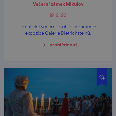
Večerní zámek Mikulov
19. 8. '26
Tematické večerní prohlídky zámecké
expozice Galerie Dietrichsteinů.
prohlédnout