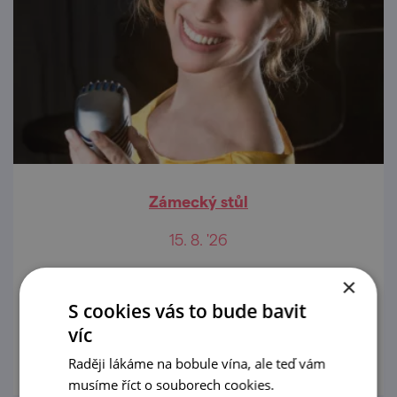
Zámecký stůl
15. 8. '26
První ročník open air posezení v prostorách
×
zámecké zahrady v Mikulově
S cookies vás to bude bavit
víc
prohlédnout
Raději lákáme na bobule vína, ale teď vám
musíme říct o souborech cookies.