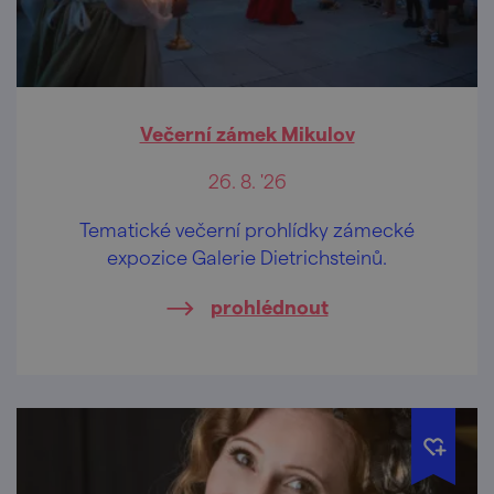
Večerní zámek Mikulov
26. 8. '26
Tematické večerní prohlídky zámecké
expozice Galerie Dietrichsteinů.
prohlédnout