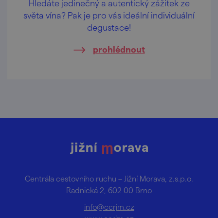
Hledáte jedinečný a autentický zážitek ze
světa vína? Pak je pro vás ideální individuální
degustace!
prohlédnout
Centrála cestovního ruchu – Jižní Morava, z.s.p.o.
Radnická 2, 602 00 Brno
info@ccrjm.cz