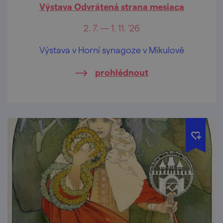
Výstava Odvrátená strana mesiaca
2. 7. — 1. 11. '26
Výstava v Horní synagoze v Mikulově
prohlédnout