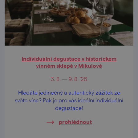
Individuální degustace v historickém
vinném sklepě v Mikulově
3. 8. — 9. 8. '26
Hledáte jedinečný a autentický zážitek ze
světa vína? Pak je pro vás ideální individuální
degustace!
prohlédnout