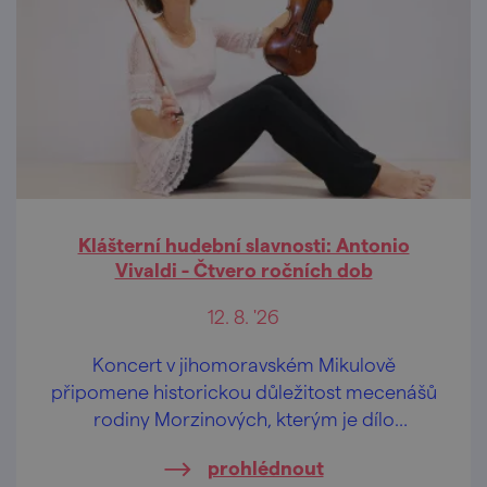
Klášterní hudební slavnosti: Antonio
Vivaldi - Čtvero ročních dob
12. 8. '26
Koncert v jihomoravském Mikulově
připomene historickou důležitost mecenášů
rodiny Morzinových, kterým je dílo
dedikováno.
prohlédnout