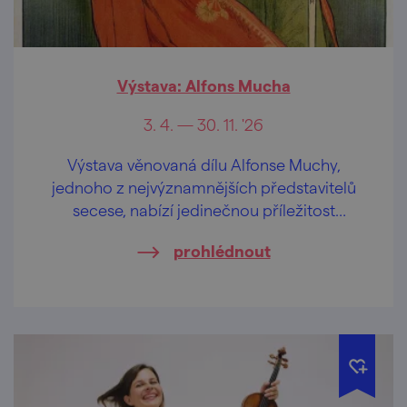
Výstava: Alfons Mucha
3. 4. — 30. 11. '26
Výstava věnovaná dílu Alfonse Muchy,
jednoho z nejvýznamnějších představitelů
secese, nabízí jedinečnou příležitost
nahlédnout do světa tohoto umělce.
prohlédnout