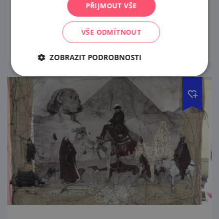
PŘIJMOUT VŠE
vinařské podoblasti
prohlédnout
VŠE ODMÍTNOUT
ZOBRAZIT PODROBNOSTI