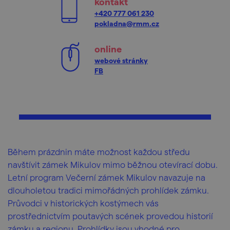
kontakt
+420 777 061 230
pokladna@rmm.cz
online
webové stránky
FB
Během prázdnin máte možnost každou středu
navštívit zámek Mikulov mimo běžnou otevírací dobu.
Letní program Večerní zámek Mikulov navazuje na
dlouholetou tradici mimořádných prohlídek zámku.
Průvodci v historických kostýmech vás
prostřednictvím poutavých scének provedou historií
zámku a regionu. Prohlídky jsou vhodné pro