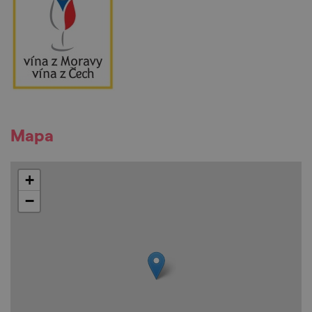
Mapa
+
−