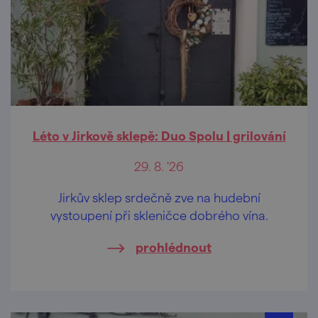
Léto v Jirkově sklepě: Duo Spolu | grilování
29. 8. '26
Jirkův sklep srdečně zve na hudební
vystoupení při skleničce dobrého vína.
prohlédnout