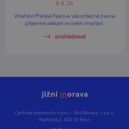
8. 8. '26
Vinařství Přátelé Pavlova Vás srdečně zve na
příjemné setkání ve svém vinařství.
prohlédnout
Centrála cestovního ruchu – Jižní Morava, z.s.p.o.
Radnická 2, 602 00 Brno