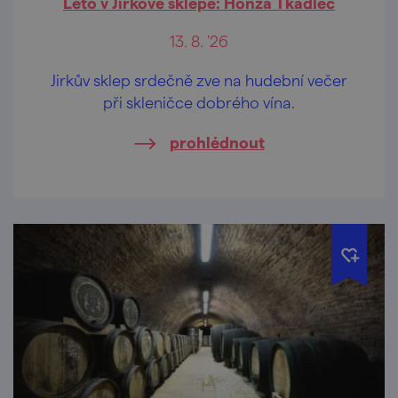
Léto v Jirkově sklepě: Honza Tkadlec
13. 8. '26
Jirkův sklep srdečně zve na hudební večer
při skleničce dobrého vína.
prohlédnout