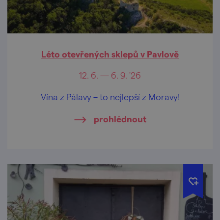
Léto otevřených sklepů v Pavlově
12. 6. — 6. 9. '26
Vína z Pálavy – to nejlepší z Moravy!
prohlédnout