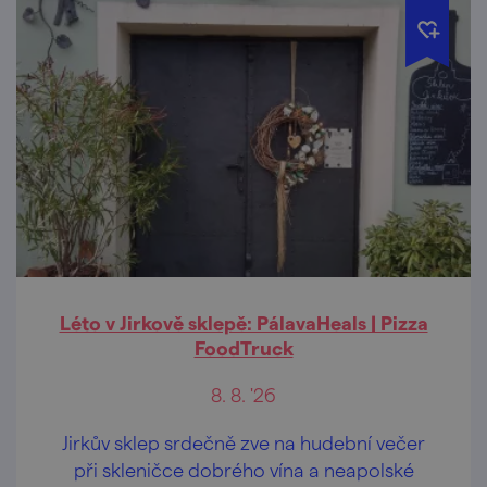
Léto v Jirkově sklepě: PálavaHeals | Pizza
FoodTruck
8. 8. '26
Jirkův sklep srdečně zve na hudební večer
při skleničce dobrého vína a neapolské