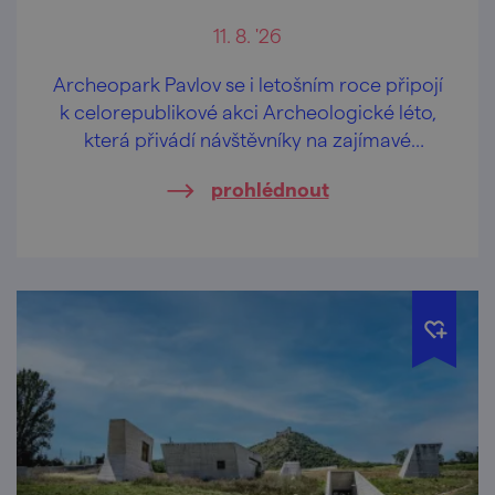
11. 8. '26
Archeopark Pavlov se i letošním roce připojí
k celorepublikové akci Archeologické léto,
která přivádí návštěvníky na zajímavé
archeologické lokality v doprovodu
prohlédnout
odborníků z archeologických ústavů, muzeí
a jiných institucí.