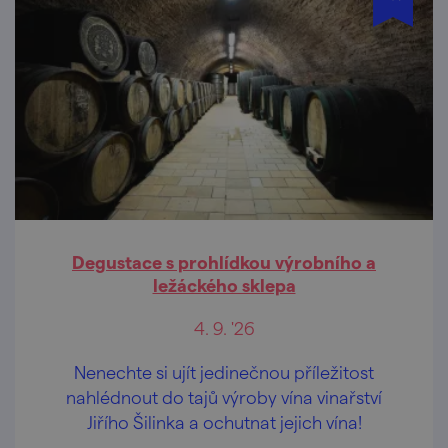
Degustace s prohlídkou výrobního a
ležáckého sklepa
4. 9. '26
Nenechte si ujít jedinečnou příležitost
nahlédnout do tajů výroby vína vinařství
Jiřího Šilinka a ochutnat jejich vína!