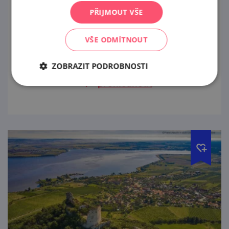
14. 8. — 16. 8. '26
PŘIJMOUT VŠE
Pavlovská chasa ve spolupráci s OÚ Pavlov a
VŠE ODMÍTNOUT
TJ Sokol Pavlov Vás srdečně zve na tradiční
krojované hody v Pavlově.
ZOBRAZIT PODROBNOSTI
prohlédnout