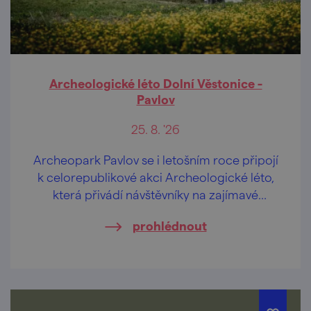
Archeologické léto Dolní Věstonice -
Pavlov
25. 8. '26
Archeopark Pavlov se i letošním roce připojí
k celorepublikové akci Archeologické léto,
která přivádí návštěvníky na zajímavé
archeologické lokality v doprovodu
prohlédnout
odborníků z archeologických ústavů, muzeí
a jiných institucí.