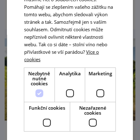
poznejte technologie, které rozhodovaly o
Pomáhají se zlepšením vašeho zážitku na
prohlédnout
přežití našich předků.
tomto webu, abychom sledovali výkon
stránek a tak. Samozřejmě jen s vaším
souhlasem. Odmítnutí cookies může
nepříznivě ovlivnit některé vlastnosti
webu. Tak co si dáte – stolní víno nebo
přívlastkové se vší parádou?
Více o
cookies
Nezbytně
Analytika
Marketing
nutné
cookies
Funkční cookies
Nezařazené
cookies
Tradiční krojované hody Pavlov