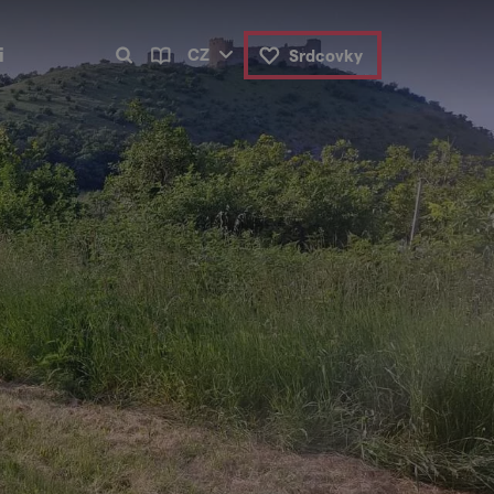
i
CZ
Srdcovky