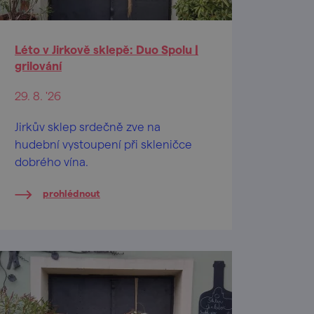
Léto v Jirkově sklepě: Duo Spolu |
grilování
29. 8. '26
Jirkův sklep srdečně zve na
hudební vystoupení při skleničce
dobrého vína.
prohlédnout