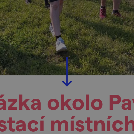
zka okolo Pa
tací místních