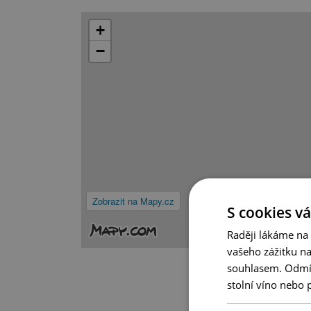
+
−
Zobrazit na Mapy.cz
S cookies vá
Raději lákáme na
vašeho zážitku n
souhlasem. Odmítn
stolní víno nebo 