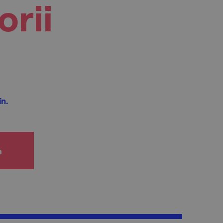
orii
ín.
h