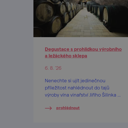
Degustace s prohlídkou výrobního
a ležáckého sklepa
6. 8. '26
Nenechte si ujít jedinečnou
příležitost nahlédnout do tajů
výroby vína vinařství Jiřího Šilinka a
ochutnat jejich vína!
prohlédnout