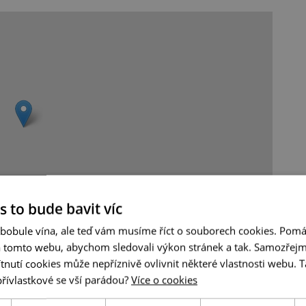
s to bude bavit víc
 bobule vína, ale teď vám musíme říct o souborech cookies. Pomá
Leaflet
|
© Seznam.cz a.s. a další
a tomto webu, abychom sledovali výkon stránek a tak. Samozřejm
utí cookies může nepříznivě ovlivnit některé vlastnosti webu. Ta
přívlastkové se vší parádou?
Více o cookies