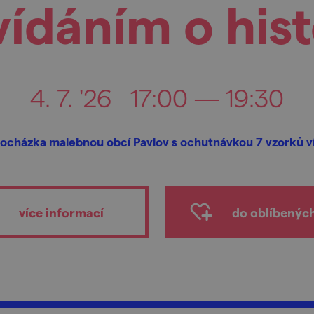
ídáním o hist
4. 7. '26
17:00 — 19:30
ocházka malebnou obcí Pavlov s ochutnávkou 7 vzorků v
více informací
do oblíbenýc