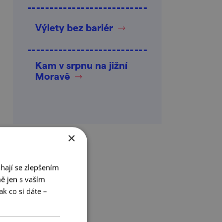
Výlety bez bariér
Kam v srpnu na jižní
Moravě
×
hají se zlepšením
ě jen s vaším
k co si dáte –