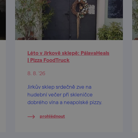
Léto v Jirkově sklepě: PálavaHeals
| Pizza FoodTruck
8. 8. '26
Jirkův sklep srdečně zve na
hudební večer při skleničce
dobrého vína a neapolské pizzy.
prohlédnout