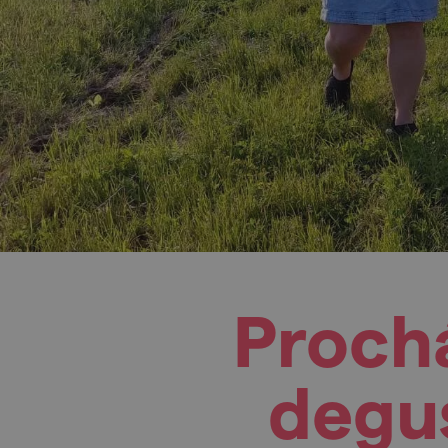
Prochá
degus