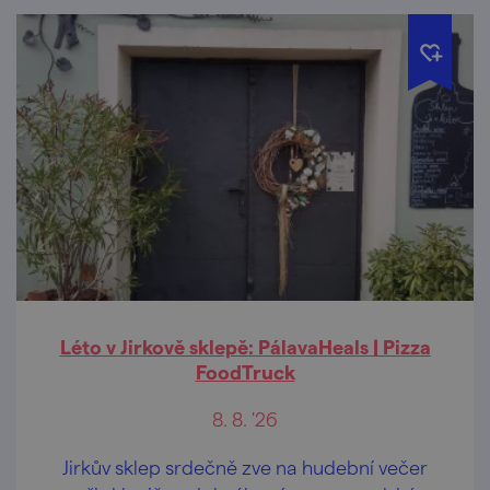
Léto v Jirkově sklepě: PálavaHeals | Pizza
FoodTruck
8. 8. '26
Jirkův sklep srdečně zve na hudební večer