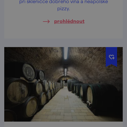
při skleničce dobrého vína a neapolské
pizzy.
prohlédnout