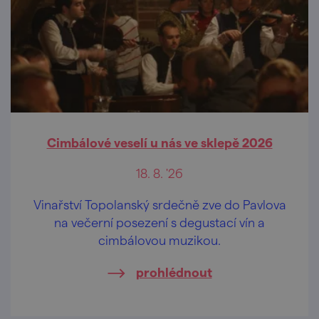
Cimbálové veselí u nás ve sklepě 2026
18. 8. '26
Vinařství Topolanský srdečně zve do Pavlova
na večerní posezení s degustací vín a
cimbálovou muzikou.
prohlédnout