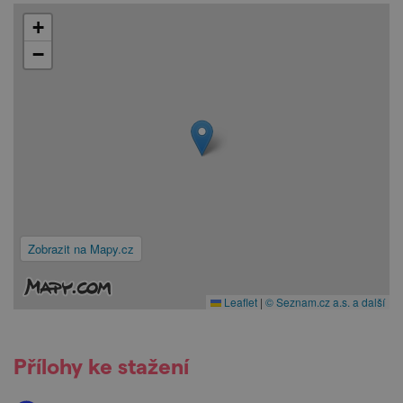
+
−
Zobrazit na Mapy.cz
Leaflet
|
© Seznam.cz a.s. a další
Přílohy ke stažení