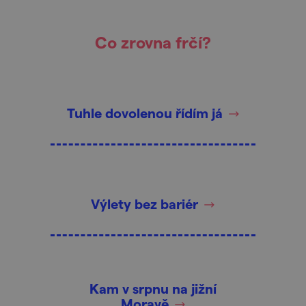
Co zrovna frčí?
Tuhle dovolenou řídím já
Výlety bez bariér
Kam v srpnu na jižní
Moravě