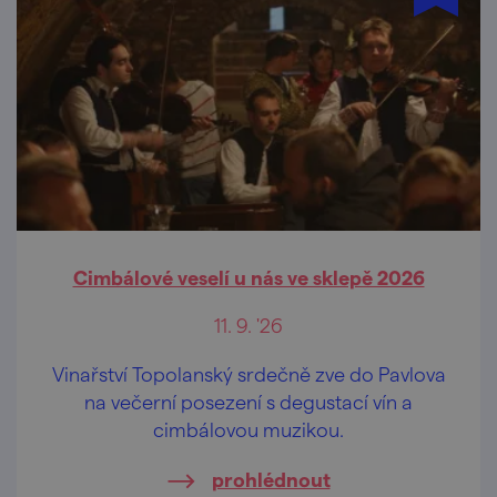
Cimbálové veselí u nás ve sklepě 2026
11. 9. '26
Vinařství Topolanský srdečně zve do Pavlova
na večerní posezení s degustací vín a
cimbálovou muzikou.
prohlédnout