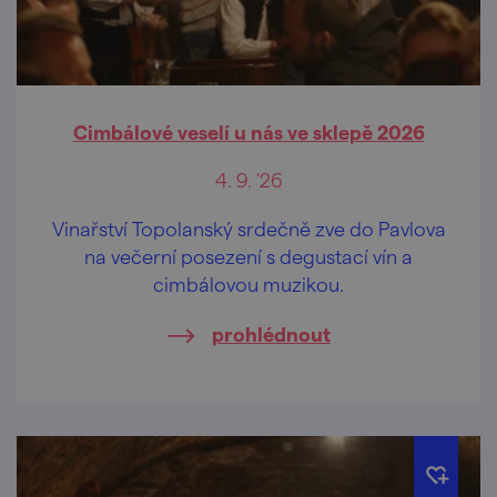
Cimbálové veselí u nás ve sklepě 2026
4. 9. '26
Vinařství Topolanský srdečně zve do Pavlova
na večerní posezení s degustací vín a
cimbálovou muzikou.
prohlédnout