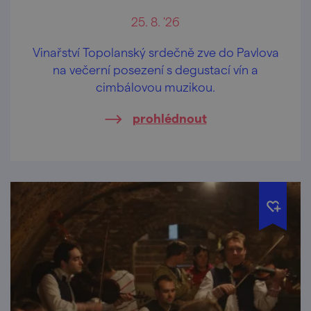
25. 8. '26
Vinařství Topolanský srdečně zve do Pavlova
na večerní posezení s degustací vín a
cimbálovou muzikou.
prohlédnout