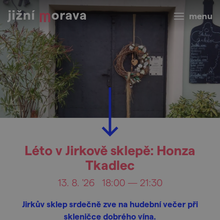
menu
Léto v Jirkově sklepě: Honza
Tkadlec
13. 8. '26
18:00 — 21:30
Jirkův sklep srdečně zve na hudební večer při
skleničce dobrého vína.