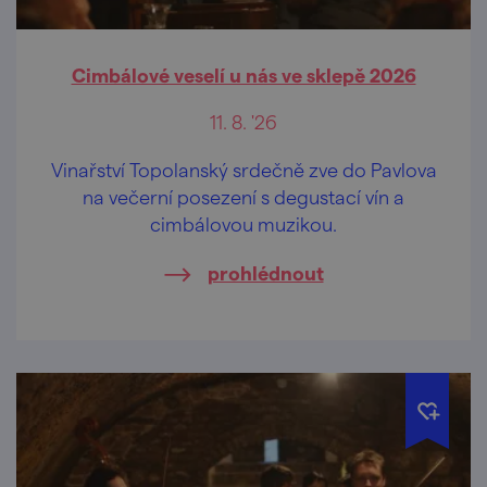
Cimbálové veselí u nás ve sklepě 2026
11. 8. '26
Vinařství Topolanský srdečně zve do Pavlova
na večerní posezení s degustací vín a
cimbálovou muzikou.
prohlédnout