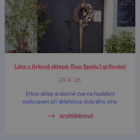
Léto v Jirkově sklepě: Duo Spolu | grilování
29. 8. '26
Jirkův sklep srdečně zve na hudební
vystoupení při skleničce dobrého vína.
prohlédnout