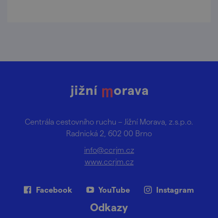
Centrála cestovního ruchu – Jižní Morava, z.s.p.o.
Radnická 2, 602 00 Brno
info@ccrjm.cz
www.ccrjm.cz
Facebook
YouTube
Instagram
Odkazy