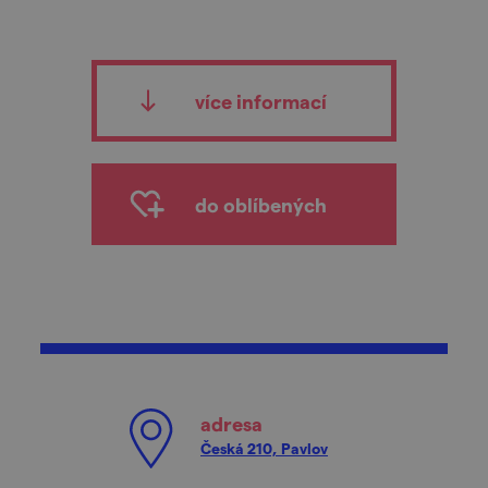
více informací
do oblíbených
adresa
Česká 210, Pavlov