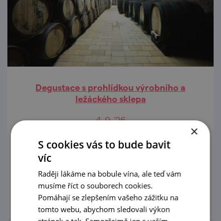
Degustace s prohlídkou výrobního a
ležáckého sklepa
4. 9. '26
×
Nenechte si ujít jedinečnou příležitost
S cookies vás to bude bavit
nahlédnout do tajů výroby vína vinařství
víc
Jiřího Šilinka a ochutnat jejich vína!
Raději lákáme na bobule vína, ale teď vám
musíme říct o souborech cookies.
prohlédnout
Pomáhají se zlepšením vašeho zážitku na
tomto webu, abychom sledovali výkon
stránek a tak. Samozřejmě jen s vaším