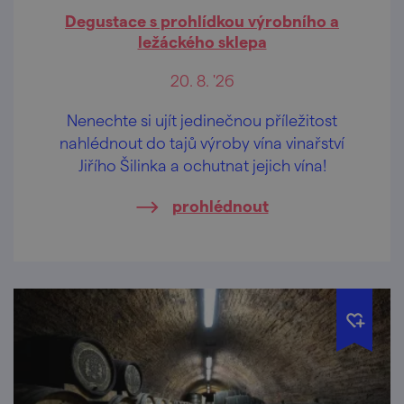
Degustace s prohlídkou výrobního a
ležáckého sklepa
20. 8. '26
Nenechte si ujít jedinečnou příležitost
nahlédnout do tajů výroby vína vinařství
Jiřího Šilinka a ochutnat jejich vína!
prohlédnout