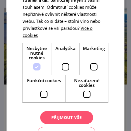
souhlasem. Odmítnutí cookies může
nepříznivě ovlivnit některé vlastnosti
webu. Tak co si dáte – stolní víno nebo
přívlastkové se vší parádou?
Více o
cookies
Nezbytně
Analytika
Marketing
nutné
cookies
Funkční cookies
Nezařazené
cookies
Léto otevřených sklepů v Pavlově
12. 6. — 6. 9. '26
PŘIJMOUT VŠE
Vína z Pálavy – to nejlepší z Moravy!