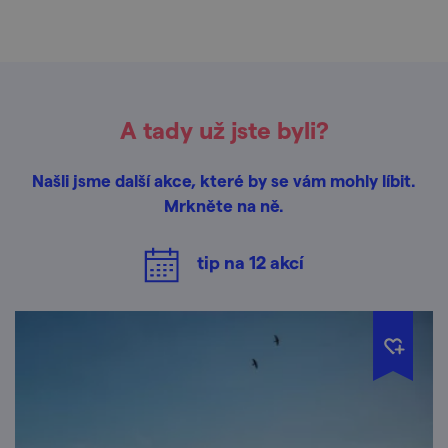
A tady už jste byli?
Našli jsme další akce, které by se vám mohly líbit.
Mrkněte na ně.
tip na
12
akcí