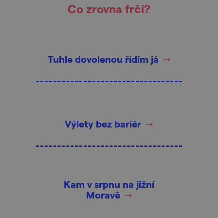
Co zrovna frčí?
Tuhle dovolenou řídím já
Výlety bez bariér
Kam v srpnu na jižní
Moravě