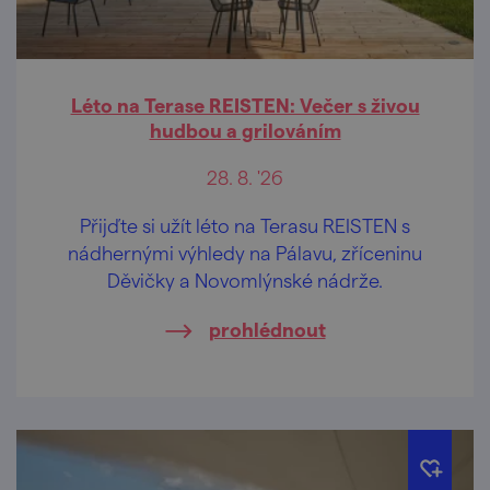
Léto na Terase REISTEN: Večer s živou
hudbou a grilováním
28. 8. '26
Přijďte si užít léto na Terasu REISTEN s
nádhernými výhledy na Pálavu, zříceninu
Děvičky a Novomlýnské nádrže.
prohlédnout