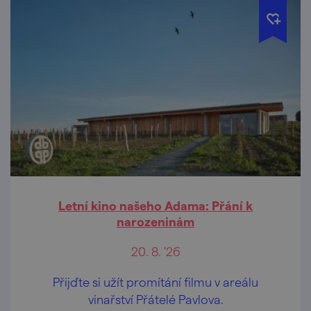
Letní kino našeho Adama: Přání k
narozeninám
20. 8. '26
Přijďte si užít promítání filmu v areálu
vinařství Přátelé Pavlova.