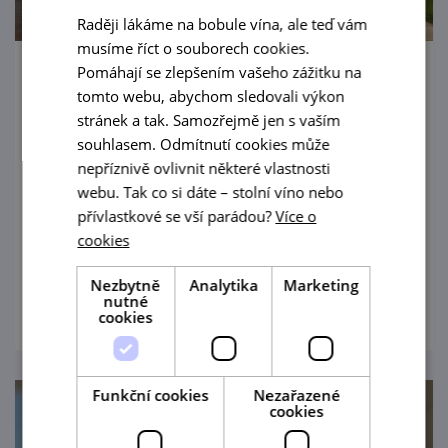
Raději lákáme na bobule vína, ale teď vám
musíme říct o souborech cookies.
Pomáhají se zlepšením vašeho zážitku na
Léto na Terase REISTEN: Večer s živou
tomto webu, abychom sledovali výkon
hudbou a grilováním
stránek a tak. Samozřejmě jen s vaším
souhlasem. Odmítnutí cookies může
14. 8. '26
nepříznivě ovlivnit některé vlastnosti
Přijďte si užít léto na Terasu REISTEN s
webu. Tak co si dáte – stolní víno nebo
přívlastkové se vší parádou?
Více o
nádhernými výhledy na Pálavu, zříceninu
cookies
Děvičky a Novomlýnské nádrže.
Nezbytně
Analytika
Marketing
prohlédnout
nutné
cookies
Funkční cookies
Nezařazené
cookies