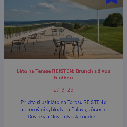
Léto na Terase REISTEN: Brunch s živou
hudbou
29. 8. '26
Přijďte si užít léto na Terasu REISTEN s
nádhernými výhledy na Pálavu, zříceninu
Děvičky a Novomlýnské nádrže.