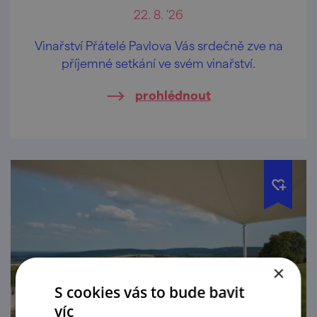
22. 8. '26
Vinařství Přátelé Pavlova Vás srdečně zve na
příjemné setkání ve svém vinařství.
prohlédnout
×
S cookies vás to bude bavit
víc