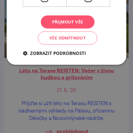
PŘIJMOUT VŠE
VŠE ODMÍTNOUT
ZOBRAZIT PODROBNOSTI
Léto na Terase REISTEN: Večer s živou
hudbou a grilováním
21. 8. '26
Přijďte si užít léto na Terasu REISTEN s
nádhernými výhledy na Pálavu, zříceninu
Děvičky a Novomlýnské nádrže.
prohlédnout