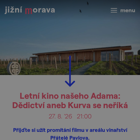
menu
Letní kino našeho Adama:
Dědictví aneb Kurva se neříká
27. 8. '26
21:00
Přijďte si užít promítání filmu v areálu vinařství
Přátelé Pavlova.