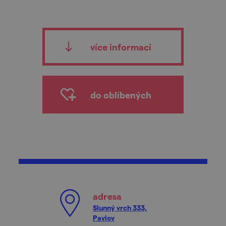
více informací
do oblíbených
adresa
Slunný vrch 333,
Pavlov