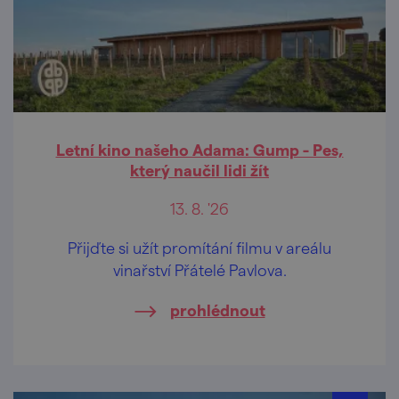
Letní kino našeho Adama: Gump - Pes,
který naučil lidi žít
13. 8. '26
Přijďte si užít promítání filmu v areálu
vinařství Přátelé Pavlova.
prohlédnout