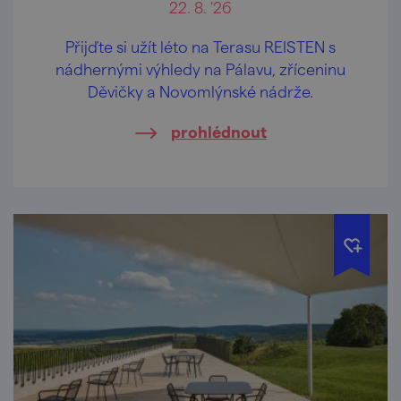
22. 8. '26
Přijďte si užít léto na Terasu REISTEN s
nádhernými výhledy na Pálavu, zříceninu
Děvičky a Novomlýnské nádrže.
prohlédnout