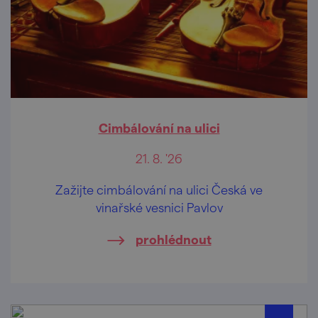
Cimbálování na ulici
21. 8. '26
Zažijte cimbálování na ulici Česká ve
vinařské vesnici Pavlov
prohlédnout