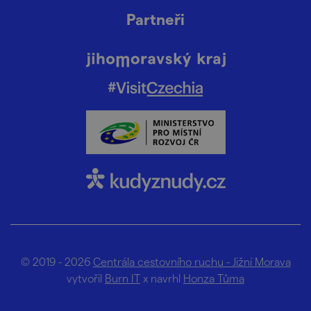
Partneři
© 2019 - 2026
Centrála cestovního ruchu - Jižní Morava
vytvořil
Burn IT
x navrhl
Honza Tůma