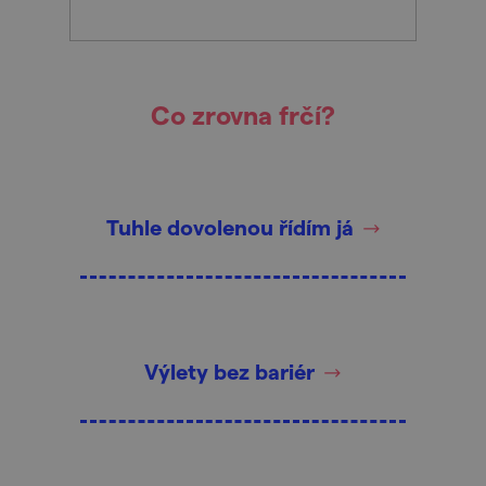
Co zrovna frčí?
Tuhle dovolenou řídím já
Výlety bez bariér