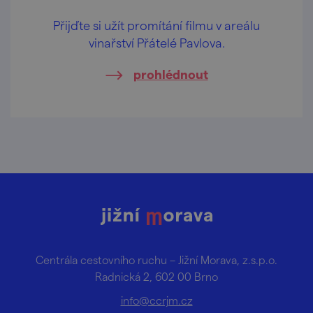
Přijďte si užít promítání filmu v areálu
vinařství Přátelé Pavlova.
prohlédnout
Centrála cestovního ruchu – Jižní Morava, z.s.p.o.
Radnická 2, 602 00 Brno
info@ccrjm.cz