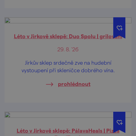
Léto v Jirkově sklepě: Duo Spolu | grilování
29. 8. '26
Jirkův sklep srdečně zve na hudební
vystoupení při skleničce dobrého vína.
prohlédnout
Léto v Jirkově sklepě: PálavaHeals | Pizza