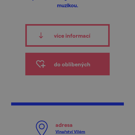
muzikou.
více informací
do oblíbených
adresa
Vinařství Vilém