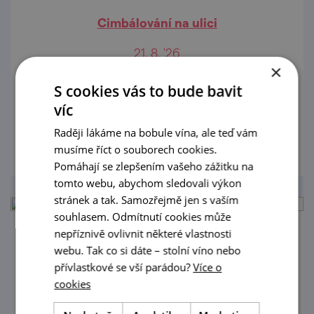
Cimbálování na ulici
21. 8. '26
×
Zažijte cimbálování na ulici Česká ve
S cookies vás to bude bavit
vinařské vesnici Pavlov
víc
prohlédnout
Raději lákáme na bobule vína, ale teď vám
musíme říct o souborech cookies.
Pomáhají se zlepšením vašeho zážitku na
tomto webu, abychom sledovali výkon
stránek a tak. Samozřejmě jen s vaším
souhlasem. Odmítnutí cookies může
nepříznivě ovlivnit některé vlastnosti
Cimbálové veselí u nás ve sklepě 2026
webu. Tak co si dáte – stolní víno nebo
přívlastkové se vší parádou?
Více o
4. 9. '26
cookies
Vinařství Topolanský srdečně zve do Pavlova