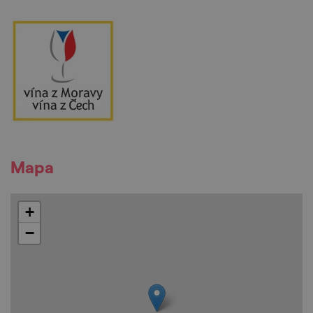
Mapa
+
−