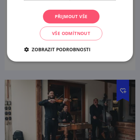
15. 8. '26
PŘIJMOUT VŠE
Ochutnáte 6 pečlivě vybraných vzorků vín
(0,5 dcl) z našeho portfolia doplněných
VŠE ODMÍTNOUT
malým degustačním soustem.
ZOBRAZIT PODROBNOSTI
prohlédnout