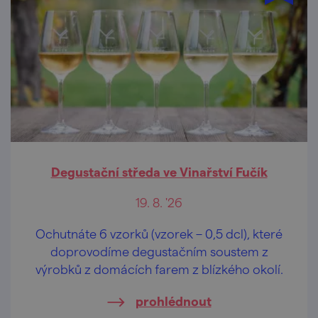
Degustační středa ve Vinařství Fučík
19. 8. '26
Ochutnáte 6 vzorků (vzorek – 0,5 dcl), které
doprovodíme degustačním soustem z
výrobků z domácích farem z blízkého okolí.
prohlédnout