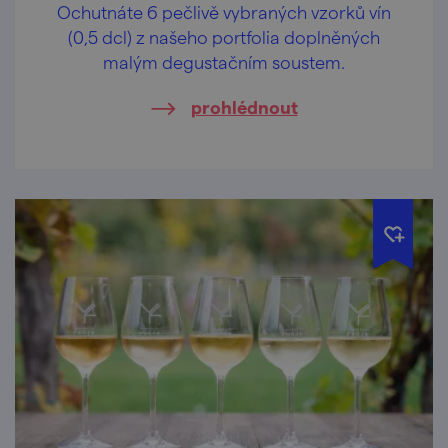
Ochutnáte 6 pečlivě vybraných vzorků vín
(0,5 dcl) z našeho portfolia doplněných
malým degustačním soustem.
prohlédnout