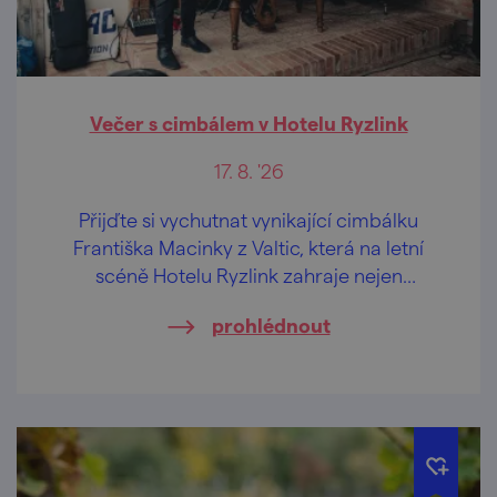
Večer s cimbálem v Hotelu Ryzlink
17. 8. '26
Přijďte si vychutnat vynikající cimbálku
Františka Macinky z Valtic, která na letní
scéně Hotelu Ryzlink zahraje nejen
moravské písničky.
prohlédnout