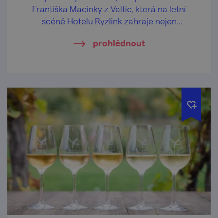
Františka Macinky z Valtic, která na letní
scéně Hotelu Ryzlink zahraje nejen
moravské písničky.
prohlédnout