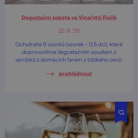
Degustační sobota ve Vinařství Fučík
22. 8. '26
Ochutnáte 6 vzorků (vzorek – 0,5 dcl), které
doprovodíme degustačním soustem z
výrobků z domácích farem z blízkého okolí.
prohlédnout