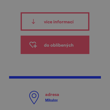
více informací
do oblíbených
adresa
Mikulov