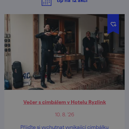
Večer s cimbálem v Hotelu Ryzlink
10. 8. '26
Přijďte si vychutnat vynikající cimbálku