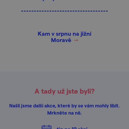
Kam v srpnu na jižní
Moravě
A tady už jste byli?
Našli jsme další akce, které by se vám mohly líbit.
Mrkněte na ně.
tip na
12
akcí