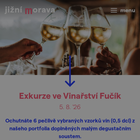
menu
Exkurze ve Vinařství Fučík
5. 8. '26
Ochutnáte 6 pečlivě vybraných vzorků vín (0,5 dcl) z
našeho portfolia doplněných malým degustačním
soustem.