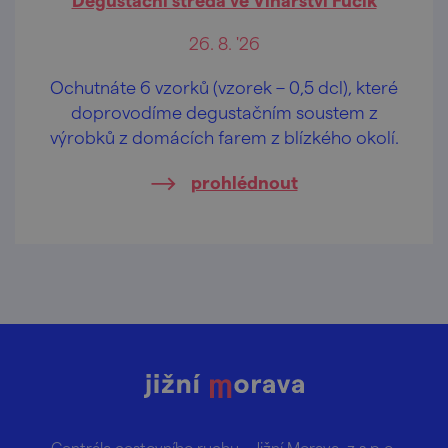
26. 8. '26
Ochutnáte 6 vzorků (vzorek – 0,5 dcl), které
doprovodíme degustačním soustem z
výrobků z domácích farem z blízkého okolí.
prohlédnout
Centrála cestovního ruchu – Jižní Morava, z.s.p.o.