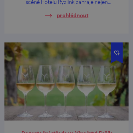
scéně Hotelu Ryzlink zahraje nejen
moravské písničky.
prohlédnout
Degustační středa ve Vinařství Fučík