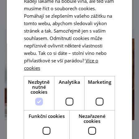
Raději lákáme na bobule vína, ale teď vám
musíme říct o souborech cookies.
prohlédnout
Pomáhají se zlepšením vašeho zážitku na
tomto webu, abychom sledovali výkon
stránek a tak. Samozřejmě jen s vaším
souhlasem. Odmítnutí cookies může
nepříznivě ovlivnit některé vlastnosti
webu. Tak co si dáte – stolní víno nebo
přívlastkové se vší parádou?
Více o
cookies
Nezbytně
Analytika
Marketing
nutné
cookies
Funkční cookies
Nezařazené
cookies
Exkurze ve Vinařství Fučík