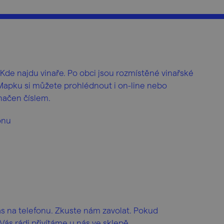
. Kde najdu vinaře. Po obci jsou rozmístěné vinařské
Mapku si můžete prohlédnout i on-line nebo
načen číslem.
onu
s na telefonu. Zkuste nám zavolat. Pokud
s rádi přivítáme u nás ve sklepě.