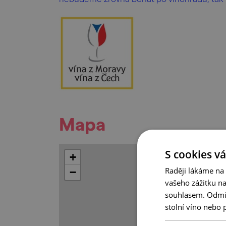
Mapa
S cookies vá
+
Raději lákáme na
−
vašeho zážitku n
souhlasem. Odmítn
stolní víno nebo 