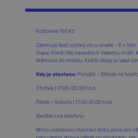
Koštovné 150 Kč
Zahrnuje šest vzorků vín u vinaře – 6 x 1dcl
mapy, které Vás navedou k Vašemu vinaři. 
stáhnout do mobilu. Každý sklep je také oz
Kdy je otevřeno:
Pondělí – Středa na telef
Čtvrtek | 17.00–20.00 hod.
Pátek – Sobota | 17.00–21.00 hod.
Neděle | na telefonu
Mimo uvedenou otevírací dobu jsme pro Vá
nebudeme zrovna běhat po vinohradu, tak Vá