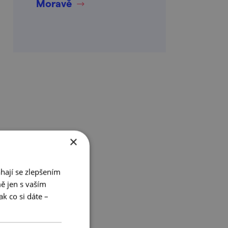
Moravě
×
hají se zlepšením
ě jen s vaším
k co si dáte –