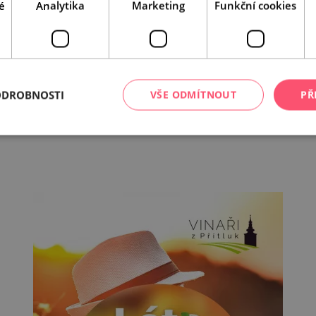
é
Analytika
Marketing
Funkční cookies
ODROBNOSTI
VŠE ODMÍTNOUT
PŘ
Leaflet
|
© Seznam.cz a.s. a další