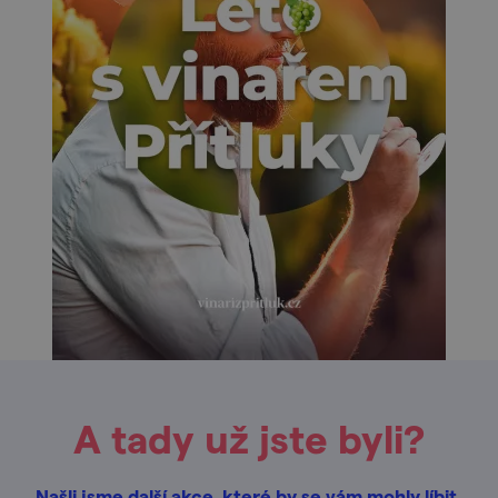
A tady už jste byli?
Našli jsme další akce, které by se vám mohly líbit.