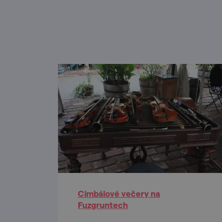
Cimbálové večery na
Fuzgruntech