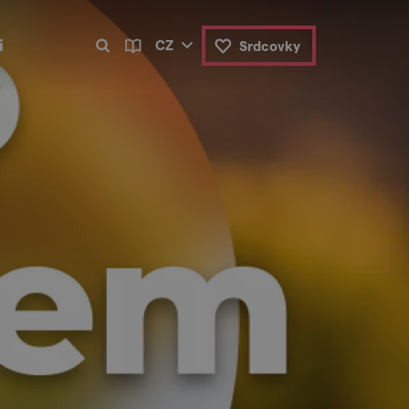
i
CZ
Srdcovky