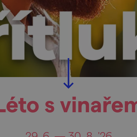
Léto s vinaře
29. 6. — 30. 8. '26