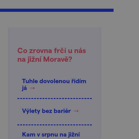
Co zrovna frčí u nás
na jižní Moravě?
Tuhle dovolenou řídím
já
Výlety bez bariér
Kam v srpnu na jižní