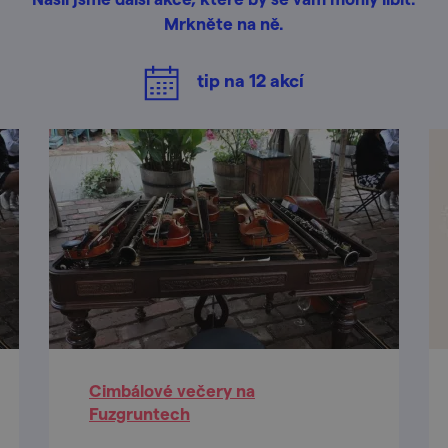
Mrkněte na ně.
tip na
12
akcí
Cimbálové večery na
Fuzgruntech