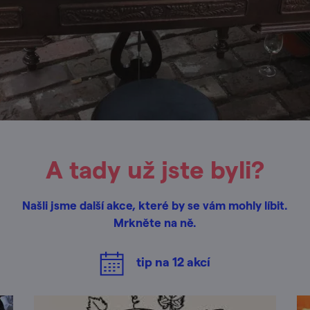
A tady už jste byli?
Našli jsme další akce, které by se vám mohly líbit.
Mrkněte na ně.
tip na
12
akcí