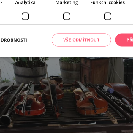
é
Analytika
Marketing
Funkční cookies
Leaflet
|
© Seznam.cz a.s. a další
ODROBNOSTI
VŠE ODMÍTNOUT
PŘ