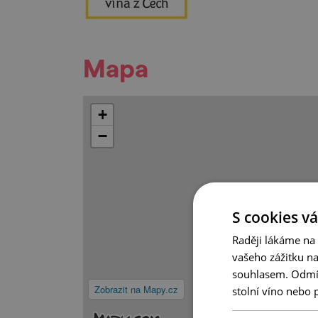
Mapa
+
−
S cookies vá
Raději lákáme na
vašeho zážitku n
souhlasem. Odmítn
Zobrazit na Mapy.cz
stolní víno nebo 