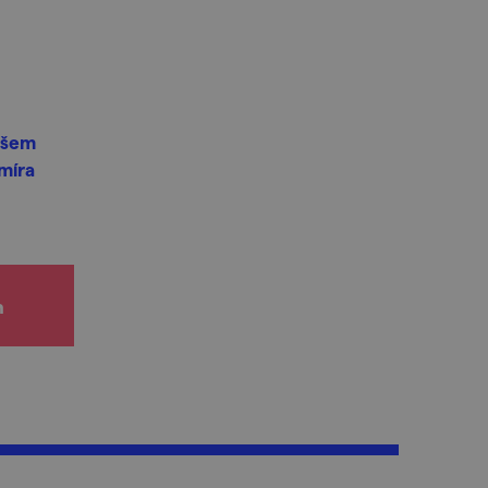
našem
míra
h