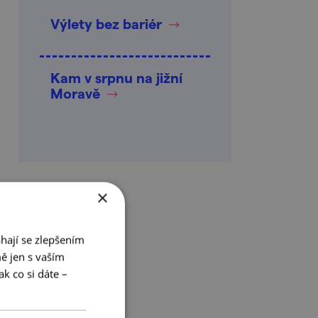
Výlety bez bariér
Kam v srpnu na jižní
Moravě
×
hají se zlepšením
ě jen s vaším
k co si dáte –