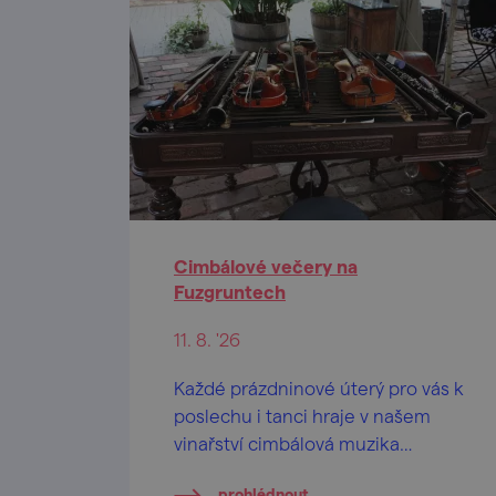
Cimbálové večery na
Fuzgruntech
11. 8. '26
Každé prázdninové úterý pro vás k
poslechu i tanci hraje v našem
vinařství cimbálová muzika
(alternují Cimbálové muziky
prohlédnout