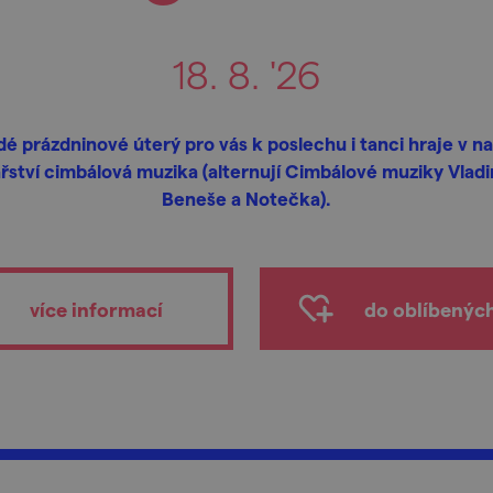
18. 8. '26
é prázdninové úterý pro vás k poslechu i tanci hraje v 
ařství cimbálová muzika (alternují Cimbálové muziky Vladi
Beneše a Notečka).
více informací
do oblíbenýc