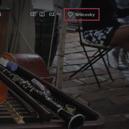
i
CZ
Srdcovky