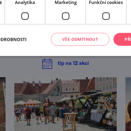
é
Analytika
Marketing
Funkční cookies
A tady už jste byli?
Našli jsme další akce, které by se vám mohly líbit.
ODROBNOSTI
VŠE ODMÍTNOUT
PŘ
Mrkněte na ně.
tip na
12
akcí