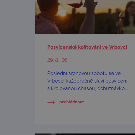
Posvícenské koštování ve Vrbovci
29. 8. '26
Poslední srpnovou sobotu se ve
Vrbovci každoročně slaví posvícení
s krojovanou chasou, ochutnávkou
vín místních vinařů, tancem,
prohlédnout
hudbou a zpěvem i večerní
zábavou, co končívá až nad
ránem…