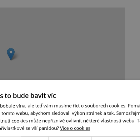
s to bude bavit víc
 bobule vína, ale teď vám musíme říct o souborech cookies. Pomá
Leaflet
|
© Seznam.cz a.s. a další
a tomto webu, abychom sledovali výkon stránek a tak. Samozřejm
utí cookies může nepříznivě ovlivnit některé vlastnosti webu. Ta
přívlastkové se vší parádou?
Více o cookies