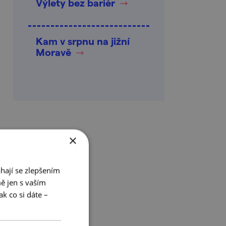
Výlety bez bariér
Kam v srpnu na jižní
Moravě
×
hají se zlepšením
ě jen s vaším
k co si dáte –