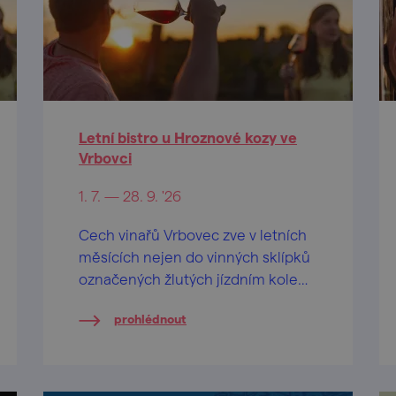
Letní bistro u Hroznové kozy ve
Vrbovci
1. 7. — 28. 9. '26
Cech vinařů Vrbovec zve v letních
měsících nejen do vinných sklípků
označených žlutých jízdním kolem,
ale i na výlet k vyhlídkovému altánu
prohlédnout
uprostřed vinic, kde se o příjemné
občerstvení postará speciální
vinařské bistro.