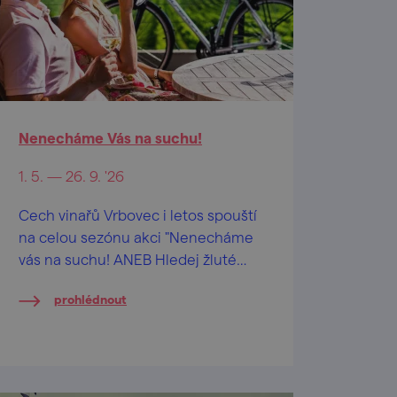
Nenecháme Vás na suchu!
1. 5. — 26. 9. '26
Cech vinařů Vrbovec i letos spouští
na celou sezónu akci "Nenecháme
vás na suchu! ANEB Hledej žluté
kolo, najdeš otevřený sklep".
prohlédnout