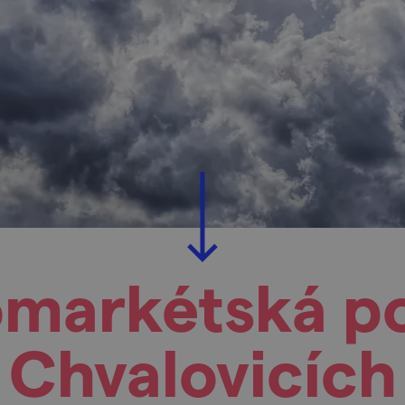
omarkétská po
Chvalovicích