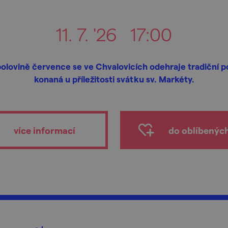
11. 7. '26
17:00
polovině července se ve Chvalovicích odehraje tradiční p
konaná u příležitosti svátku sv. Markéty.
více informací
do oblíbenýc