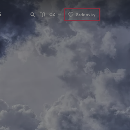
i
CZ
Srdcovky