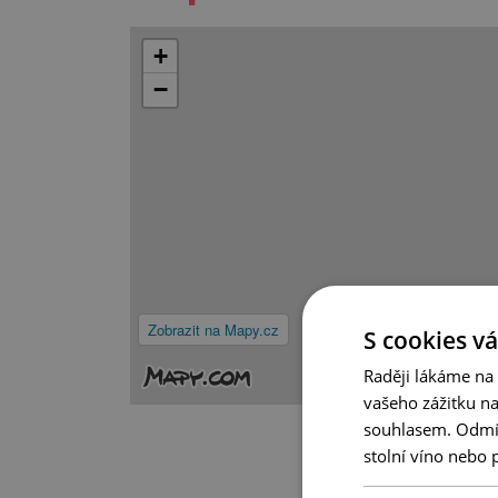
+
−
Zobrazit na Mapy.cz
S cookies vá
Raději lákáme na
vašeho zážitku n
souhlasem. Odmítn
stolní víno nebo 