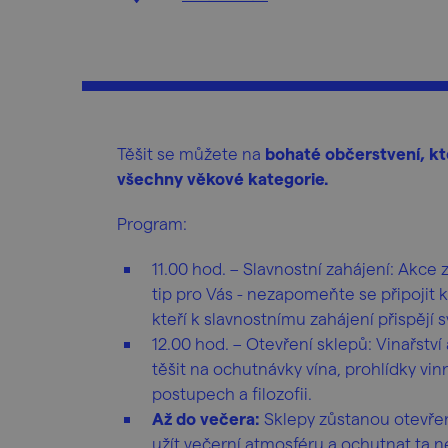
Těšit se můžete na
bohaté občerstvení, k
všechny věkové kategorie.
Program:
11.00 hod. – Slavnostní zahájení: Akc
tip pro Vás - nezapomeňte se připojit 
kteří k slavnostnímu zahájení přispějí
12.00 hod. – Otevření sklepů: Vinařstv
těšit na ochutnávky vína, prohlídky vin
postupech a filozofii.
Až do večera:
Sklepy zůstanou otevřen
užít večerní atmosféru a ochutnat ta ne