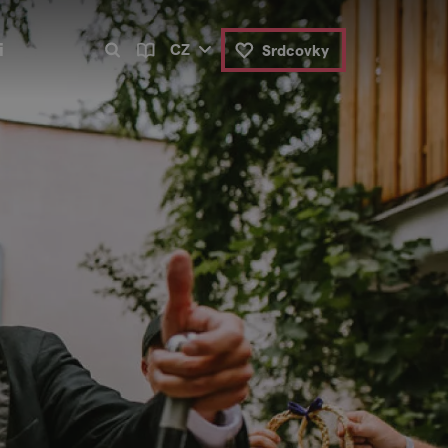
i
CZ
Srdcovky