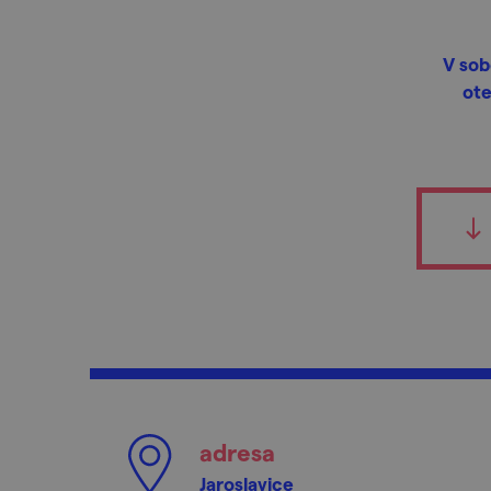
V sob
ote
adresa
Jaroslavice