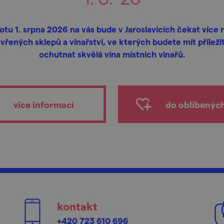
otu 1. srpna 2026 na vás bude v Jaroslavicích čekat více 
vřených sklepů a vinařství, ve kterých budete mít příleži
ochutnat skvělá vína místních vinařů.
více informací
do oblíbenýc
kontakt
+420 723 610 696