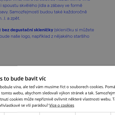
i spoustu skvělého jídla a zábavy ve formě
ábavy. Samozřejmostí budou také každoročně
 J. a zpět.
 bez degustační skleničky
(skleničku si můžete
í bude naše logo, například z nějakého staršího
s to bude bavit víc
 bobule vína, ale teď vám musíme říct o souborech cookies. Pomá
a tomto webu, abychom sledovali výkon stránek a tak. Samozřejm
utí cookies může nepříznivě ovlivnit některé vlastnosti webu. Ta
přívlastkové se vší parádou?
Více o cookies