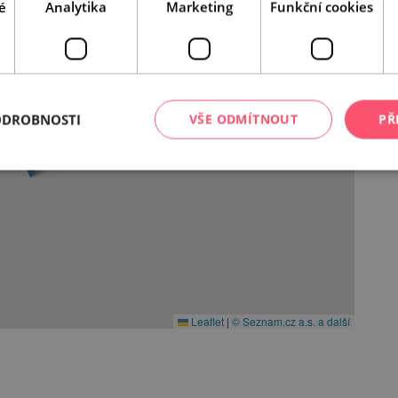
é
Analytika
Marketing
Funkční cookies
ODROBNOSTI
VŠE ODMÍTNOUT
PŘ
Leaflet
|
© Seznam.cz a.s. a další