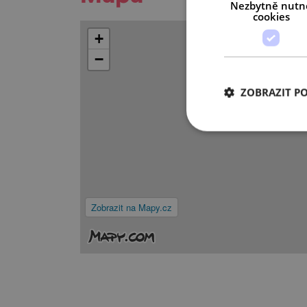
Nezbytně nutn
cookies
+
−
ZOBRAZIT P
Zobrazit na Mapy.cz