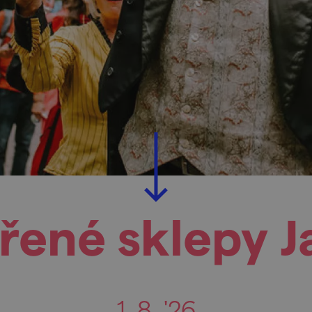
vřené sklepy J
1. 8. '26