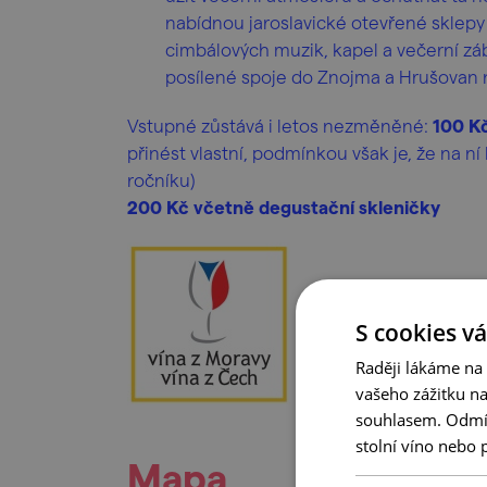
nabídnou jaroslavické otevřené sklepy 
cimbálových muzik, kapel a večerní z
posílené spoje do Znojma a Hrušovan n.
Vstupné zůstává i letos nezměněné:
100 Kč
přinést vlastní, podmínkou však je, že na n
ročníku)
200 Kč včetně degustační skleničky
S cookies vá
Raději lákáme na
vašeho zážitku n
souhlasem. Odmítn
stolní víno nebo 
Mapa