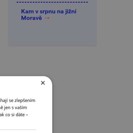
Kam v srpnu na jižní
Moravě
×
hají se zlepšením
ě jen s vaším
k co si dáte –