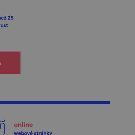
než 25
tost
h
online
webové stránky