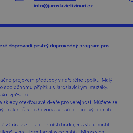
info@jaroslavictivinari.cz
teré doprovodí pestrý doprovodný program pro
e začne projevem předsedy vinařského spolku. Malý
ke společnému přípitku s Jaroslavickými mužáky,
 svým zpěvem.
í a sklepy otevřou své dveře pro veřejnost. Můžete se
ných sklepů a rozhovory s vinaři o jejich výrobních
é až do pozdních nočních hodin, abyste si mohli
jlepší vína, která Jaroslavice nabízí. Mimo vína