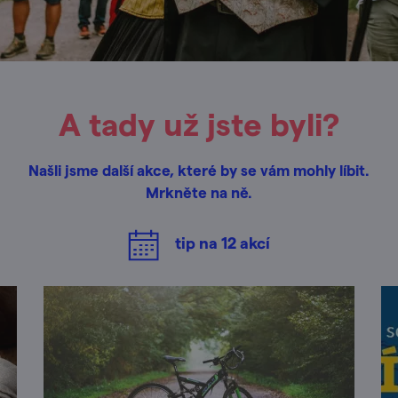
A tady už jste byli?
Našli jsme další akce, které by se vám mohly líbit.
Mrkněte na ně.
tip na
12
akcí