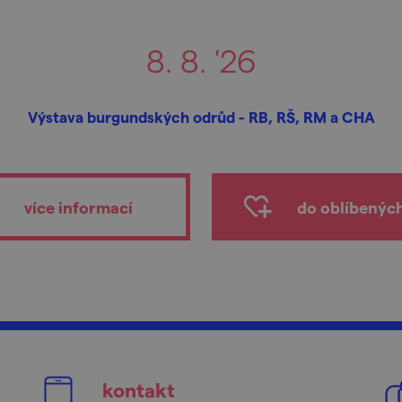
8. 8. '26
Výstava burgundských odrůd - RB, RŠ, RM a CHA
více informací
do oblíbenýc
kontakt