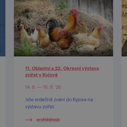
11. Oblastní a 22. Okresní výstava
zvířat v Kyjově
14. 8. — 16. 8. '26
Jste srdečně zváni do Kyjova na
výstavu zvířat.
prohlédnout