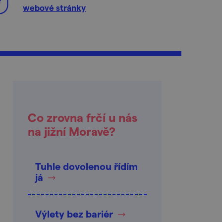
webové stránky
Co zrovna frčí u nás
na jižní Moravě?
Tuhle dovolenou řídím
já
Výlety bez bariér