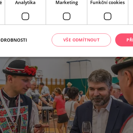
é
Analytika
Marketing
Funkční cookies
Leaflet
|
© Seznam.cz a.s. a další
ODROBNOSTI
VŠE ODMÍTNOUT
PŘ