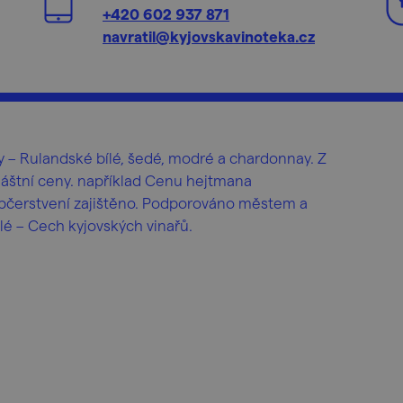
+420 602 937 871
navratil@kyjovskavinoteka.cz
– Rulandské bílé, šedé, modré a chardonnay. Z
vláštní ceny. například Cenu hejtmana
bčerstvení zajištěno. Podporováno městem a
é – Cech kyjovských vinařů.