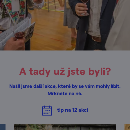
A tady už jste byli?
Našli jsme další akce, které by se vám mohly líbit.
Mrkněte na ně.
tip na
12
akcí