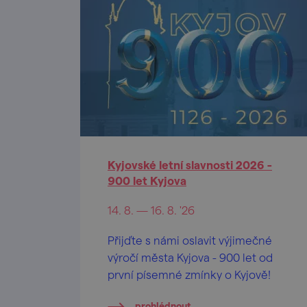
Kyjovské letní slavnosti 2026 -
900 let Kyjova
14. 8. — 16. 8. '26
Přijďte s námi oslavit výjimečné
výročí města Kyjova - 900 let od
první písemné zmínky o Kyjově!
prohlédnout