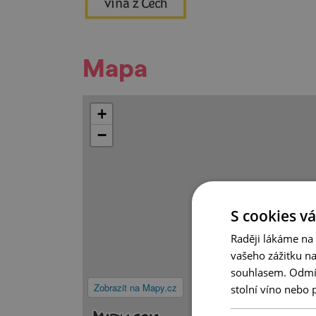
Mapa
+
−
S cookies vá
Raději lákáme na
vašeho zážitku n
souhlasem. Odmítn
Zobrazit na Mapy.cz
stolní víno nebo 