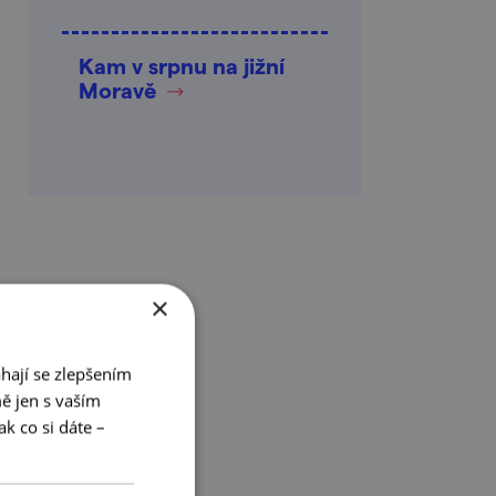
Kam v srpnu na jižní
Moravě
×
hají se zlepšením
ě jen s vaším
k co si dáte –