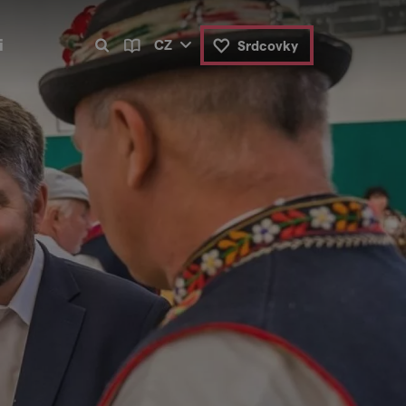
i
CZ
Srdcovky