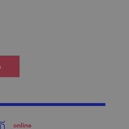
h
online