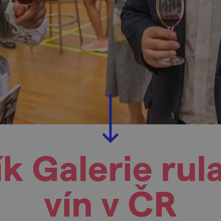
ík Galerie ru
vín v ČR