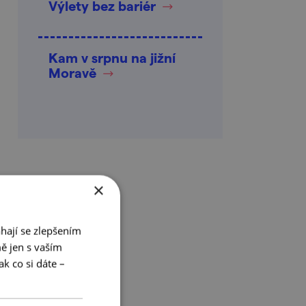
Výlety bez bariér
Kam v srpnu na jižní
Moravě
×
hají se zlepšením
ě jen s vaším
k co si dáte –