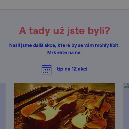
A tady už jste byli?
Našli jsme další akce, které by se vám mohly líbit.
Mrkněte na ně.
tip na
12
akcí