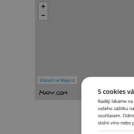
+
−
Zobrazit na Mapy.cz
S cookies vá
Raději lákáme na
vašeho zážitku n
souhlasem. Odmítn
stolní víno nebo 