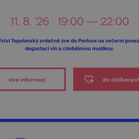
11. 8. '26
19:00 — 22:00
řství Topolanský srdečně zve do Pavlova na večerní posez
degustací vín a cimbálovou muzikou.
více informací
do oblíbenýc