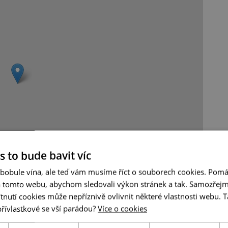
s to bude bavit víc
Leaflet
|
© Seznam.cz a.s. a další
 bobule vína, ale teď vám musíme říct o souborech cookies. Pomá
a tomto webu, abychom sledovali výkon stránek a tak. Samozřejm
utí cookies může nepříznivě ovlivnit některé vlastnosti webu. Ta
přívlastkové se vší parádou?
Více o cookies