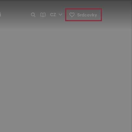
i
CZ
Srdcovky