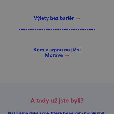
Výlety bez bariér
Kam v srpnu na jižní
Moravě
A tady už jste byli?
Našli jsme další akce, které by se vám mohly líbit.