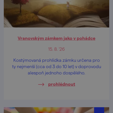
Vranovským zámkem jako v pohádce
15. 8. '26
Kostýmovaná prohlídka zámku určena pro
ty nejmenší (cca od 3 do 10 let) v doprovodu
alespoň jednoho dospělého.
prohlédnout