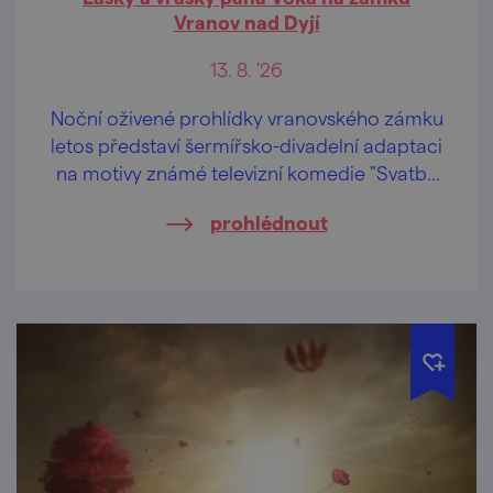
Vranov nad Dyjí
13. 8. '26
Noční oživené prohlídky vranovského zámku
letos představí šermířsko-divadelní adaptaci
na motivy známé televizní komedie "Svatby
pana Voka".
prohlédnout