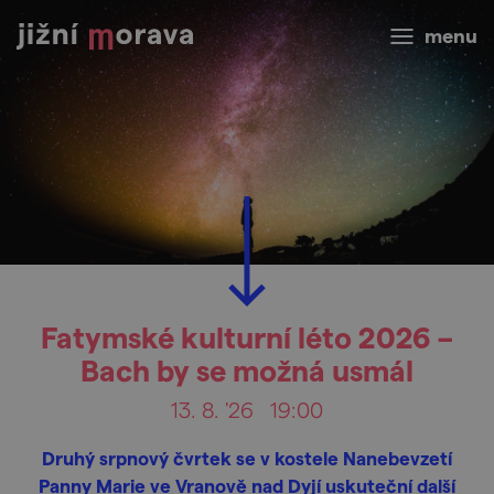
menu
Fatymské kulturní léto 2026 –
Bach by se možná usmál
13. 8. '26
19:00
Druhý srpnový čvrtek se v kostele Nanebevzetí
Panny Marie ve Vranově nad Dyjí uskuteční další