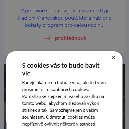
V polovině srpna ožije Vranov nad Dyjí
tradiční Vranovskou poutí, která nabídne
bohatý program pro celou rodinu.
prohlédnout
×
S cookies vás to bude bavit
víc
Raději lákáme na bobule vína, ale teď vám
musíme říct o souborech cookies.
Pomáhají se zlepšením vašeho zážitku na
tomto webu, abychom sledovali výkon
stránek a tak. Samozřejmě jen s vaším
souhlasem. Odmítnutí cookies může
nepříznivě ovlivnit některé vlastnosti