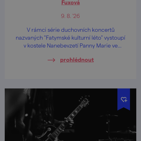
Fuxová
9. 8. '26
V rámci série duchovních koncertů
nazvaných "Fatymské kulturní léto" vystoupí
v kostele Nanebevzetí Panny Marie ve
Vranově nad Dyjí světoznámá houslistka
prohlédnout
Marie Fuxová.