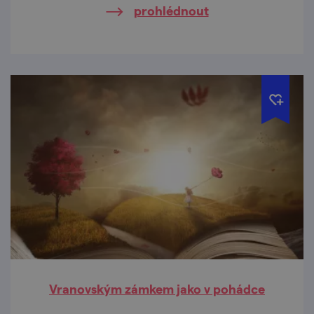
prohlédnout
Vranovským zámkem jako v pohádce