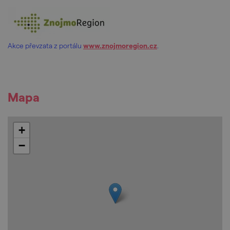
Akce převzata z portálu
www.znojmoregion.cz
.
Mapa
+
−