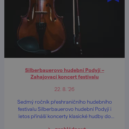
Silberbauerovo hudební Podyjí –
Zahajovací koncert festivalu
22. 8. '26
Sedmý ročník přeshraničního hudebního
festivalu Silberbauerovo hudební Podyjí i
letos přináší koncerty klasické hudby do
kostelů na jihomoravské i dolnorakouské
prohlédnout