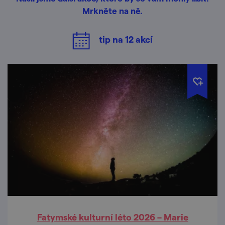
Mrkněte na ně.
tip na
12
akcí
Fatymské kulturní léto 2026 – Marie