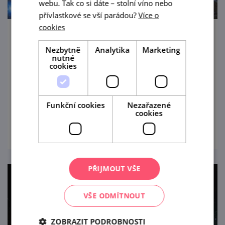
webu. Tak co si dáte – stolní víno nebo
přívlastkové se vší parádou?
Více o
cookies
Výstava "Ruce tvoří historii" na
Nezbytně
Analytika
Marketing
Vranovském zámku
nutné
cookies
2. 4. — 31. 10. '26
Výstava Ruce tvoří histor...
Funkční cookies
Nezařazené
cookies
prohlédnout
PŘIJMOUT VŠE
VŠE ODMÍTNOUT
ZOBRAZIT PODROBNOSTI