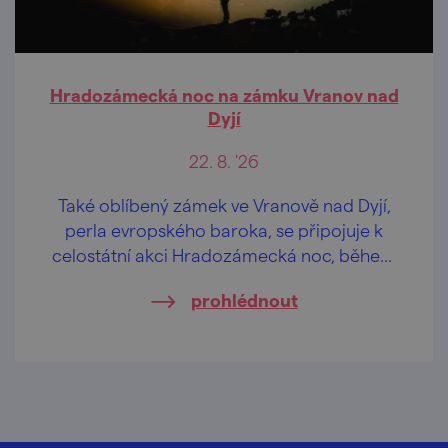
Hradozámecká noc na zámku Vranov nad
Dyjí
22. 8. '26
Také oblíbený zámek ve Vranově nad Dyjí,
perla evropského baroka, se připojuje k
celostátní akci Hradozámecká noc, během
níž ožívají hrady a zámky po celé České
prohlédnout
republice.