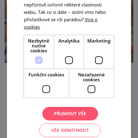
nepříznivě ovlivnit některé vlastnosti
webu. Tak co si dáte – stolní víno nebo
přívlastkové se vší parádou?
Více o
cookies
Nezbytně
Analytika
Marketing
nutné
cookies
Funkční cookies
Nezařazené
Poklady královského města – prohlídky
cookies
pro rodiny s dětmi
26. 8. '26
Objevte historické centrum Znojma
PŘIJMOUT VŠE
zábavnou formou! Turistické informační
centrum města Znojma připravilo během
VŠE ODMÍTNOUT
letních prázdnin pravidelné komentované