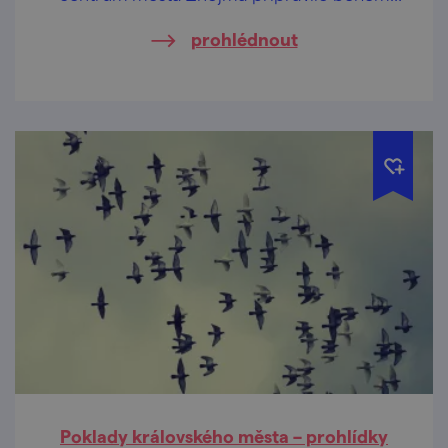
letních prázdnin pravidelné komentované
prohlédnout
prohlídky určené především rodinám s
dětmi.
Poklady královského města – prohlídky