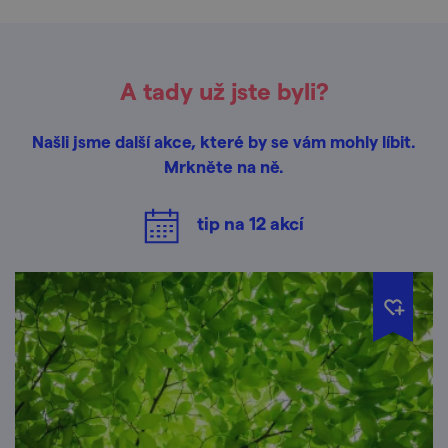
A tady už jste byli?
Našli jsme další akce, které by se vám mohly líbit.
Mrkněte na ně.
tip na
12
akcí