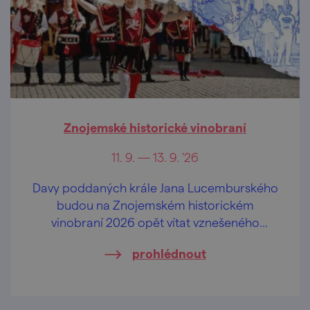
Znojemské historické vinobraní
11. 9. — 13. 9. '26
Davy poddaných krále Jana Lucemburského
budou na Znojemském historickém
vinobraní 2026 opět vítat vznešeného
panovníka krále Jana Lucemburského,
prohlédnout
oslavovat jiskřivé víno, lahodný burčák a
veselit se při hudbě v ulicích a mázhauzech.
Přijeďte prožít jedinečnou historickou
slavnost.