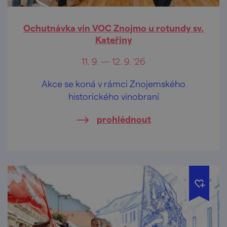
Ochutnávka vín VOC Znojmo u rotundy sv.
Kateřiny
11. 9. — 12. 9. '26
Akce se koná v rámci Znojemského
historického vinobraní
prohlédnout