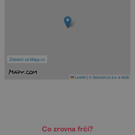
Zobrazit na Mapy.cz
Leaflet
|
© Seznam.cz a.s. a další
Co zrovna frčí?