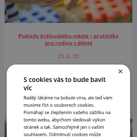
Poklady královského města – prohlídky
pro rodiny s dětmi
25. 8. '26
Objevte historické centrum Znojma
×
zábavnou formou!
S cookies vás to bude bavit
víc
prohlédnout
Raději lákáme na bobule vína, ale teď vám
musíme říct o souborech cookies.
Pomáhají se zlepšením vašeho zážitku na
tomto webu, abychom sledovali výkon
stránek a tak. Samozřejmě jen s vaším
souhlasem. Odmítnutí cookies může