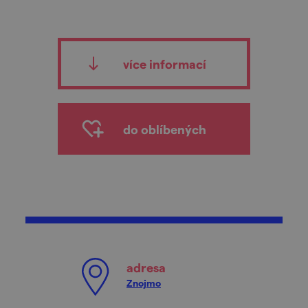
více informací
do oblíbených
adresa
Znojmo