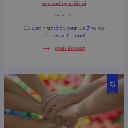
pro rodiny s dětmi
18. 8. '26
Objevte historické centrum Znojma
zábavnou formou!
prohlédnout