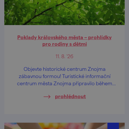
Poklady královského města – prohlídky
pro rodiny s dětmi
11. 8. '26
Objevte historické centrum Znojma
zábavnou formou! Turistické informační
centrum města Znojma připravilo během
letních prázdnin pravidelné komentované
prohlédnout
prohlídky určené především rodinám s
dětmi.