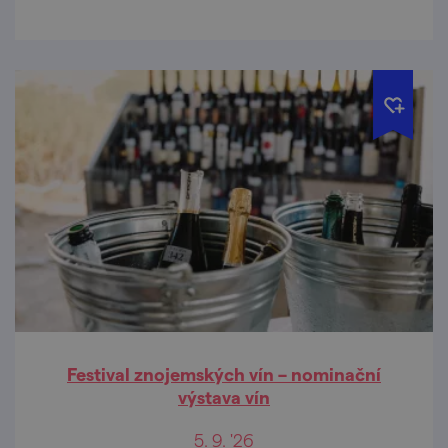
Festival znojemských vín – nominační
výstava vín
5. 9. '26