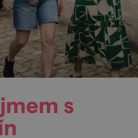
ojmem s
ín