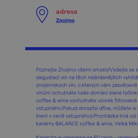
adresa
Znojmo
Poznejte Znojmo všemi smysly!Vydejte se 
degustací vín na těch nejkrásnějších vyhlí
znojemských vín, o kterých vám zasvěceně p
vínům ochutnáte naše domácí slané tyčinky
coffee & wine vychutnáte vzorek filtrované k
vstupného.Pokud dorazíte dříve, můžete si
(není v ceně vstupného).Procházka trvá od 
kavárny BALANCE coffee & wine, Velká Miku
Kapacita je omezena na 60 osob – rezervuj