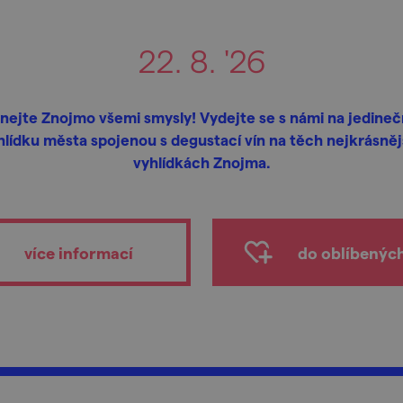
22. 8. '26
nejte Znojmo všemi smysly! Vydejte se s námi na jedine
hlídku města spojenou s degustací vín na těch nejkrásněj
vyhlídkách Znojma.
více informací
do oblíbenýc