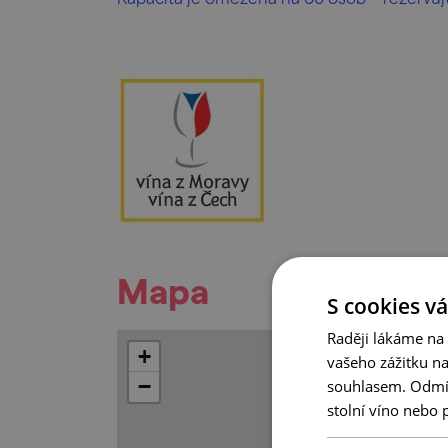
Mapa
S cookies vá
Raději lákáme na
+
vašeho zážitku n
−
souhlasem. Odmítn
stolní víno nebo 