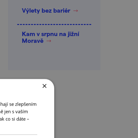
Výlety bez bariér
Kam v srpnu na jižní
Moravě
×
hají se zlepšením
ě jen s vaším
k co si dáte –