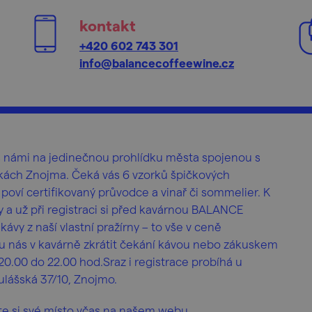
kontakt
+420 602 743 301
info@balancecoffeewine.cz
s námi na jedinečnou prohlídku města spojenou s
dkách Znojma. Čeká vás 6 vzorků špičkových
oví certifikovaný průvodce a vinař či sommelier. K
 a už při registraci si před kavárnou BALANCE
ávy z naší vlastní pražírny – to vše v ceně
 u nás v kavárně zkrátit čekání kávou nebo zákuskem
20.00 do 22.00 hod.Sraz i registrace probíhá u
lášská 37/10, Znojmo.
te si své místo včas na našem webu.