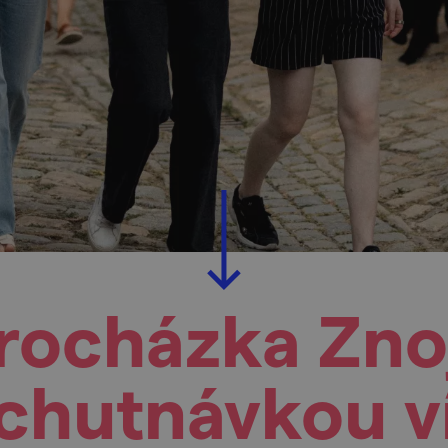
procházka Zn
chutnávkou v