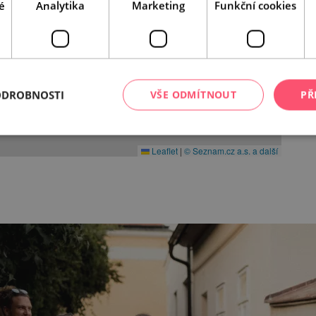
é
Analytika
Marketing
Funkční cookies
ODROBNOSTI
VŠE ODMÍTNOUT
PŘ
Leaflet
|
© Seznam.cz a.s. a další