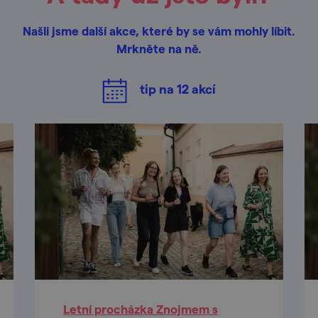
Našli jsme další akce, které by se vám mohly líbit.
Mrkněte na ně.
tip na
12
akcí
Letní procházka Znojmem s