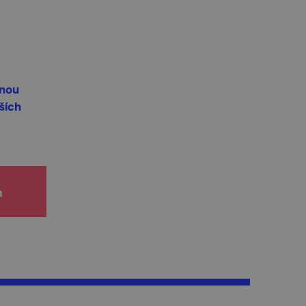
čnou
ších
h