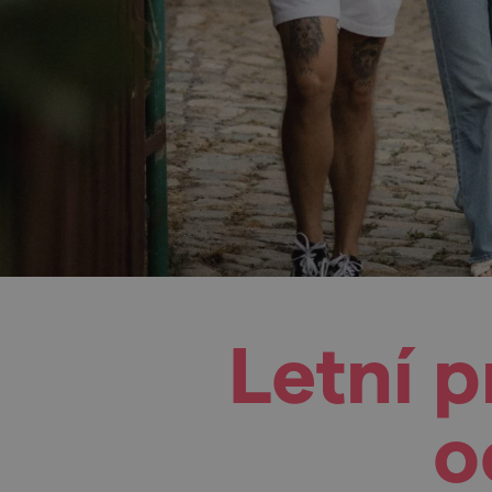
Letní 
o