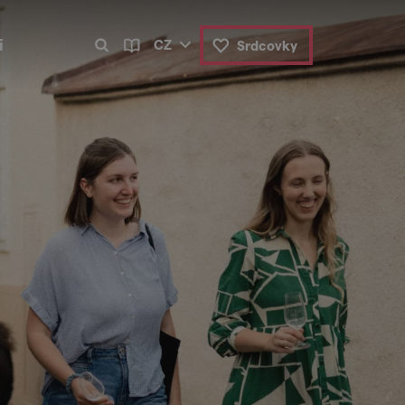
i
CZ
Srdcovky