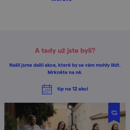
A tady už jste byli?
Našli jsme další akce, které by se vám mohly líbit.
Mrkněte na ně.
tip na
12
akcí