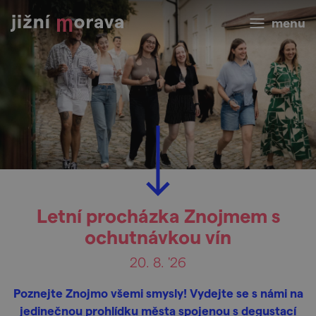
menu
Letní procházka Znojmem s
ochutnávkou vín
20. 8. '26
Poznejte Znojmo všemi smysly! Vydejte se s námi na
jedinečnou prohlídku města spojenou s degustací