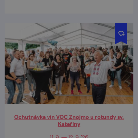
Ochutnávka vín VOC Znojmo u rotundy sv.
Kateřiny
11. 9. — 12. 9. '26