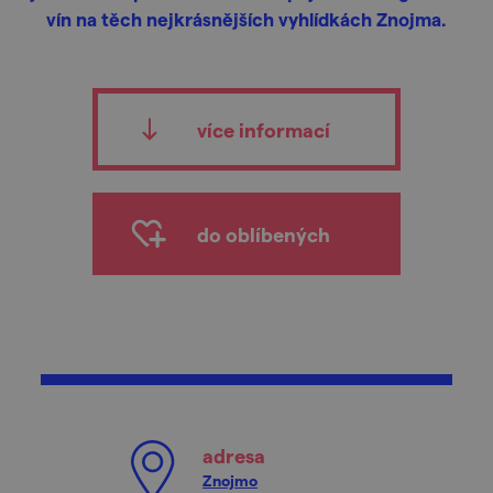
vín na těch nejkrásnějších vyhlídkách Znojma.
více informací
do oblíbených
adresa
Znojmo