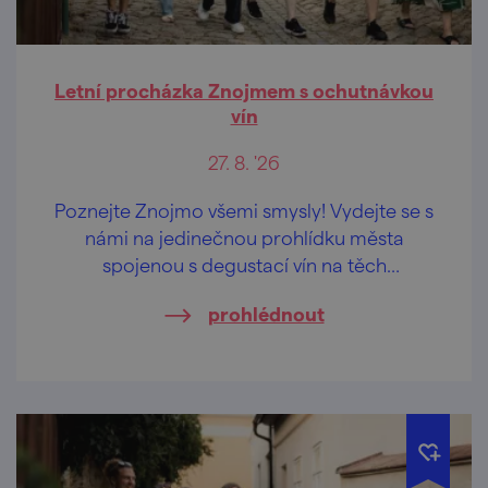
Letní procházka Znojmem s ochutnávkou
vín
27. 8. '26
Poznejte Znojmo všemi smysly! Vydejte se s
námi na jedinečnou prohlídku města
spojenou s degustací vín na těch
nejkrásnějších vyhlídkách Znojma.
prohlédnout