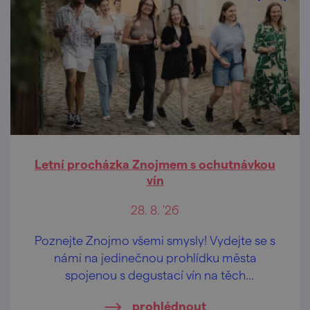
Letní procházka Znojmem s ochutnávkou
vín
28. 8. '26
Poznejte Znojmo všemi smysly! Vydejte se s
námi na jedinečnou prohlídku města
spojenou s degustací vín na těch
nejkrásnějších vyhlídkách Znojma.
prohlédnout