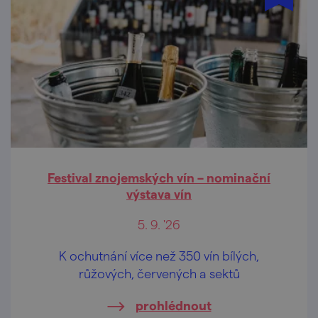
Festival znojemských vín – nominační
výstava vín
5. 9. '26
K ochutnání více než 350 vín bílých,
růžových, červených a sektů
prohlédnout