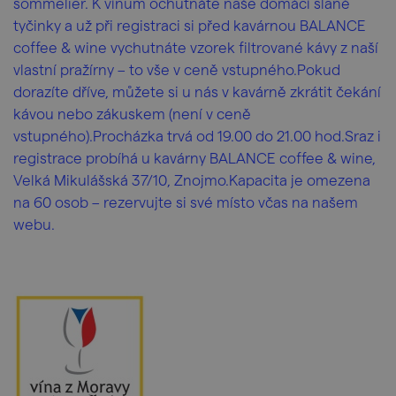
sommelier. K vínům ochutnáte naše domácí slané
tyčinky a už při registraci si před kavárnou BALANCE
coffee & wine vychutnáte vzorek filtrované kávy z naší
vlastní pražírny – to vše v ceně vstupného.Pokud
dorazíte dříve, můžete si u nás v kavárně zkrátit čekání
kávou nebo zákuskem (není v ceně
vstupného).Procházka trvá od 19.00 do 21.00 hod.Sraz i
registrace probíhá u kavárny BALANCE coffee & wine,
Velká Mikulášská 37/10, Znojmo.Kapacita je omezena
na 60 osob – rezervujte si své místo včas na našem
webu.