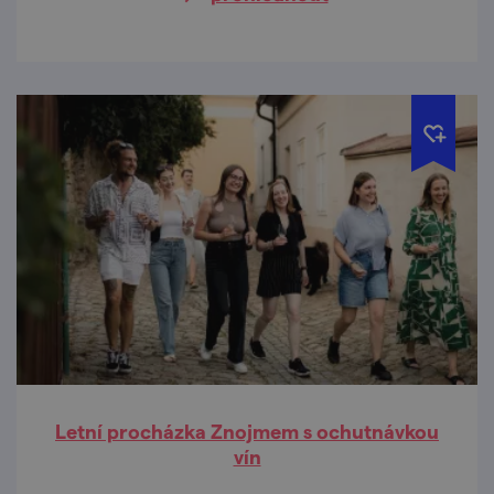
Letní procházka Znojmem s ochutnávkou
vín