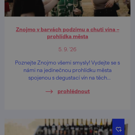
Znojmo v barvách podzimu a chuti vína –
prohlídka města
5. 9. '26
Poznejte Znojmo všemi smysly! Vydejte se s
námi na jedinečnou prohlídku města
spojenou s degustací vín na těch
nejkrásnějších vyhlídkách Znojma.
prohlédnout