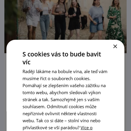
×
S cookies vás to bude bavit
víc
Letní procházka Znojmem s ochutnávkou
Raději lákáme na bobule vína, ale teď vám
vín
musíme říct o souborech cookies.
21. 8. '26
Pomáhají se zlepšením vašeho zážitku na
tomto webu, abychom sledovali výkon
Poznejte Znojmo všemi smysly! Vydejte se s
stránek a tak. Samozřejmě jen s vaším
námi na jedinečnou prohlídku města
souhlasem. Odmítnutí cookies může
spojenou s degustací vín na těch
nepříznivě ovlivnit některé vlastnosti
nejkrásnějších vyhlídkách Znojma.
webu. Tak co si dáte – stolní víno nebo
prohlédnout
přívlastkové se vší parádou?
Více o