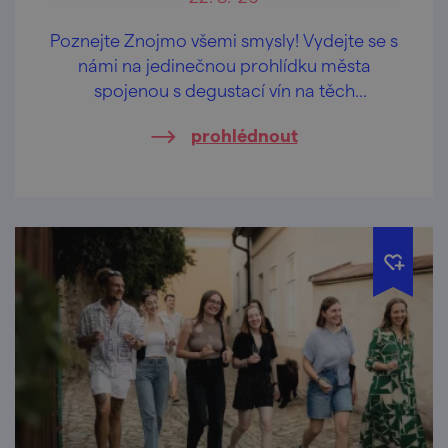
Poznejte Znojmo všemi smysly! Vydejte se s
námi na jedinečnou prohlídku města
spojenou s degustací vín na těch
nejkrásnějších vyhlídkách Znojma.
prohlédnout