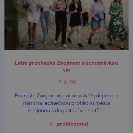
Letní procházka Znojmem s ochutnávkou
vín
13. 8. '26
Poznejte Znojmo všemi smysly! Vydejte se s
námi na jedinečnou prohlídku města
spojenou s degustací vín na těch
nejkrásnějších vyhlídkách Znojma.
prohlédnout