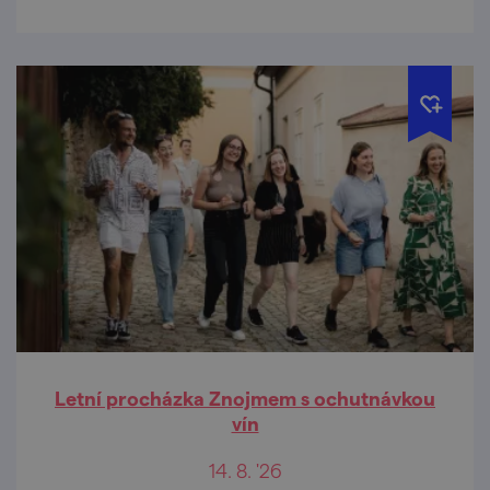
Letní procházka Znojmem s ochutnávkou
vín
14. 8. '26