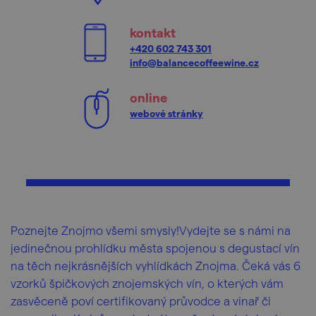
kontakt
+420 602 743 301
info@balancecoffeewine.cz
online
webové stránky
Poznejte Znojmo všemi smysly!Vydejte se s námi na
jedinečnou prohlídku města spojenou s degustací vín
na těch nejkrásnějších vyhlídkách Znojma. Čeká vás 6
vzorků špičkových znojemských vín, o kterých vám
zasvěceně poví certifikovaný průvodce a vinař či