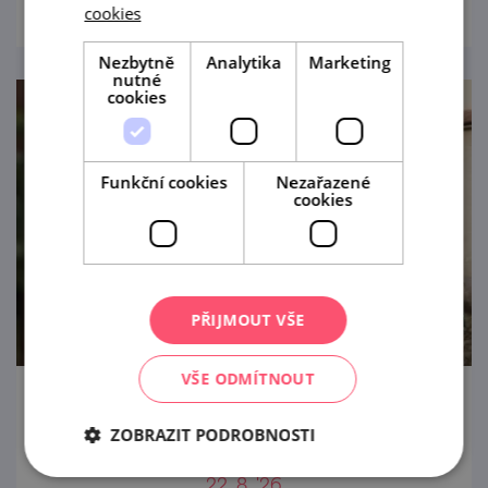
cookies
Nezbytně
Analytika
Marketing
nutné
cookies
Funkční cookies
Nezařazené
cookies
PŘIJMOUT VŠE
VŠE ODMÍTNOUT
Letní procházka Znojmem s ochutnávkou
ZOBRAZIT PODROBNOSTI
vín
22. 8. '26