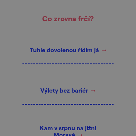
Co zrovna frčí?
Tuhle dovolenou řídím já
Výlety bez bariér
Kam v srpnu na jižní
Moravě