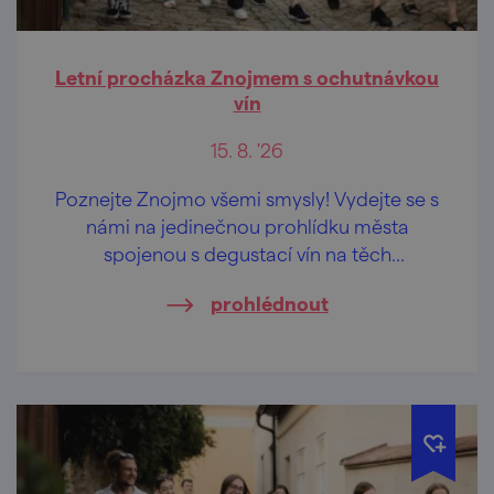
Letní procházka Znojmem s ochutnávkou
vín
15. 8. '26
Poznejte Znojmo všemi smysly! Vydejte se s
námi na jedinečnou prohlídku města
spojenou s degustací vín na těch
nejkrásnějších vyhlídkách Znojma.
prohlédnout