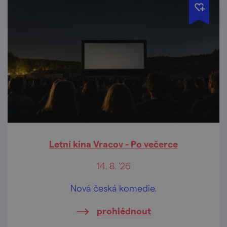
Letní kina Vracov - Po večerce
14. 8. '26
Nová česká komedie.
prohlédnout