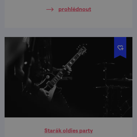
které se zrodili za posledních 100 let.
prohlédnout
Starák oldies party