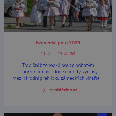
Bzenecká pouť 2026
14. 8. — 16. 8. '26
Tradiční bzenecká pouť s bohatým
programem nabídne koncerty, výstavy,
mezinárodní přehlídku zámeckých vinařství,
atrakce, stánkový prodej i fotbalové utkání.
prohlédnout