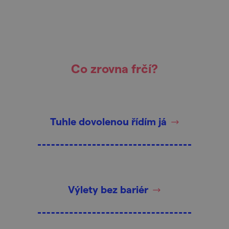
Co zrovna frčí?
Tuhle dovolenou řídím já
Výlety bez bariér