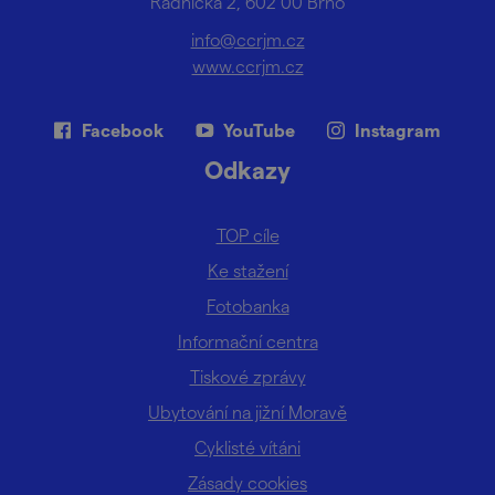
Radnická 2, 602 00 Brno
info@ccrjm.cz
www.ccrjm.cz
Facebook
YouTube
Instagram
Odkazy
TOP cíle
Ke stažení
Fotobanka
Informační centra
Tiskové zprávy
Ubytování na jižní Moravě
Cyklisté vítáni
Zásady cookies