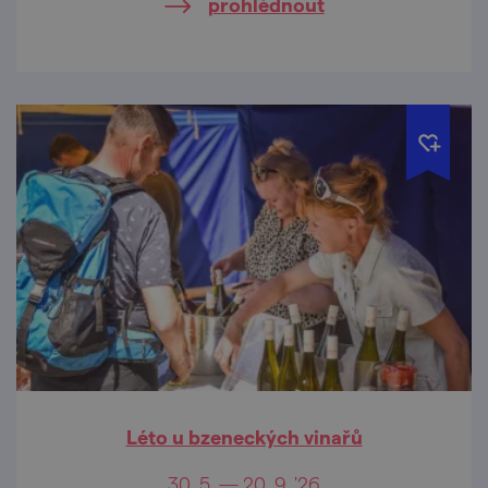
prohlédnout
Léto u bzeneckých vinařů
30. 5. — 20. 9. '26