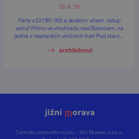
29. 8. '26
Párty s DJ ('80-'90) a skvělým vínem. Vstup
volný! Přímo ve vinohradu nad Bzencem, na
jedné z nejstarších viničních tratí Pod starým
hradem.
prohlédnout
Centrála cestovního ruchu – Jižní Morava, z.s.p.o.