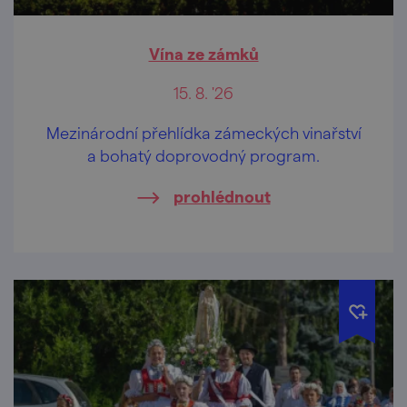
Vína ze zámků
15. 8. '26
Mezinárodní přehlídka zámeckých vinařství
a bohatý doprovodný program.
prohlédnout