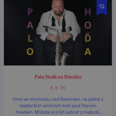
Palo Hoďa na Staráku
8. 8. '26
římo ve vinohradu nad Bzencem, na jedné z
nejstarších viničních tratí pod Starým
hradem. Můžete si přijít vybrat z melodií,