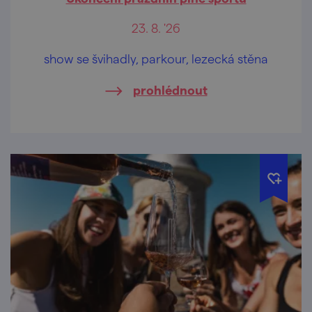
23. 8. '26
show se švihadly, parkour, lezecká stěna
prohlédnout