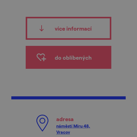
více informací
do oblíbených
adresa
náměstí Míru 48,
Vracov