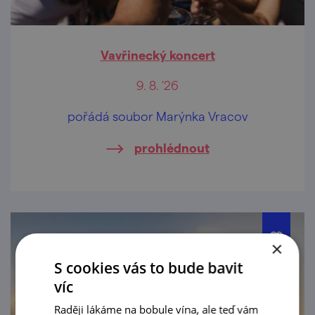
Vavřinecký koncert
9. 8. '26
pořádá soubor Marýnka Vracov
prohlédnout
×
S cookies vás to bude bavit
víc
Raději lákáme na bobule vína, ale teď vám