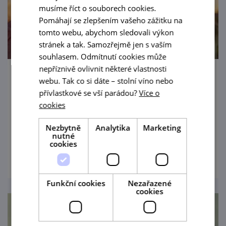
musíme říct o souborech cookies.
Pomáhají se zlepšením vašeho zážitku na
tomto webu, abychom sledovali výkon
stránek a tak. Samozřejmě jen s vaším
souhlasem. Odmítnutí cookies může
nepříznivě ovlivnit některé vlastnosti
Víno, špric a gril
webu. Tak co si dáte – stolní víno nebo
přívlastkové se vší parádou?
Více o
8. 8. '26
cookies
výborná vína Vinařství Šebesta
Nezbytně
Analytika
Marketing
nutné
cookies
prohlédnout
Funkční cookies
Nezařazené
cookies