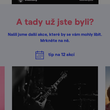
A tady už jste byli?
Našli jsme další akce, které by se vám mohly líbit.
Mrkněte na ně.
tip na
12
akcí