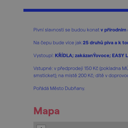
Pivní slavnosti se budou konat
v přírodním
Na čepu bude více jak
25 druhů piva a k t
Vystoupí:
KŘÍDLA; zakázanÝovoce; EASY 
Vstupné: v předprodeji 150 Kč (pokladna 
smsticket); na místě 200 Kč; dítě v doprov
Pořádá Město Dubňany.
Mapa