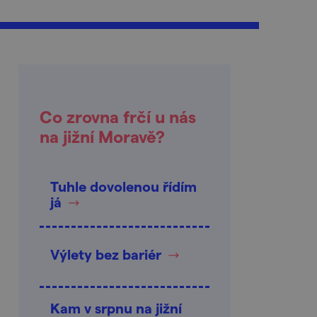
Co zrovna frčí u nás
na jižní Moravě?
Tuhle dovolenou řídím
já
Výlety bez bariér
Kam v srpnu na jižní