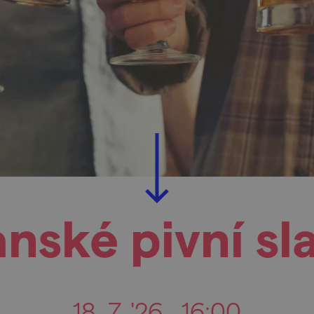
ské pivní sl
18. 7. '26
16:00