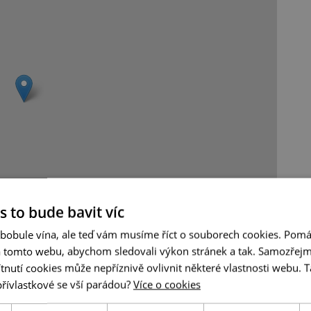
s to bude bavit víc
Leaflet
|
© Seznam.cz a.s. a další
 bobule vína, ale teď vám musíme říct o souborech cookies. Pomá
a tomto webu, abychom sledovali výkon stránek a tak. Samozřejm
utí cookies může nepříznivě ovlivnit některé vlastnosti webu. Ta
přívlastkové se vší parádou?
Více o cookies