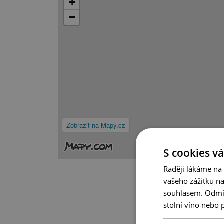
+
−
Zobrazit na Mapy.cz
S cookies vá
Raději lákáme na
vašeho zážitku n
souhlasem. Odmítn
stolní víno nebo 