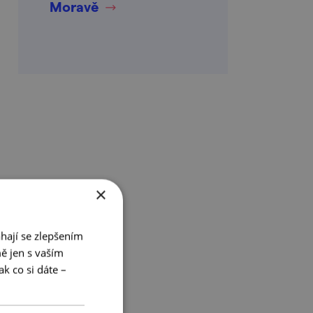
Moravě
×
hají se zlepšením
ě jen s vaším
k co si dáte –