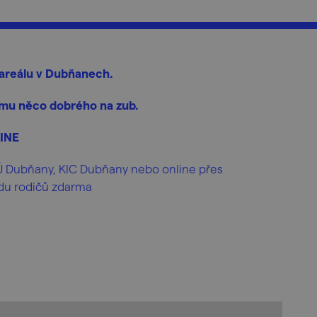
 areálu v Dubňanech.
omu něco dobrého na zub.
LINE
MÚ Dubňany, KIC Dubňany nebo online přes
odu rodičů zdarma