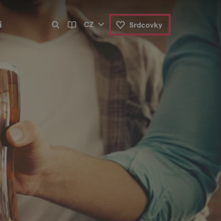
i
CZ
Srdcovky