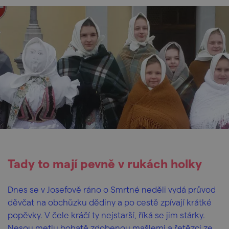
Tady to mají pevně v rukách holky
Dnes se v Josefově ráno o Smrtné neděli vydá průvod
děvčat na obchůzku dědiny a po cestě zpívají krátké
popěvky. V čele kráčí ty nejstarší, říká se jim stárky.
Nesou metlu bohatě zdobenou mašlemi a řetězci ze