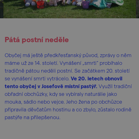
Pátá postní neděle
Obyčej má ještě předkřesťanský původ, zprávy o něm
máme už ze 14. století. Vynášení „smrti“ probíhalo
tradičně pátou neděli postní. Se začátkem 20. století
se vynášení smrti vytrácelo.
Ve 20. letech obnovil
tento obyčej v Josefově místní pastýř.
Využil tradiční
obřadní obchůzky, kdy se vybíraly naturálie jako
mouka, sádlo nebo vejce. Jeho žena po obchůzce
připravila děvčatům hostinu a co zbylo, zůstalo rodině
pastýře na přilepšenou.