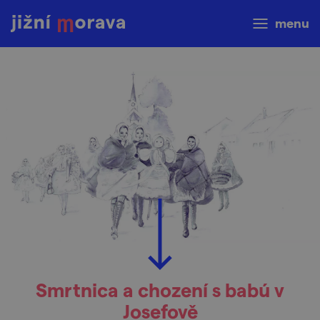
menu
Smrtnica a chození s babú v
Josefově