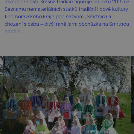
rovnodennosti. Krásná tradice figuruje od roku 2016 na
Seznamu nemateriálních statků tradiční lidové kultury
Jihomoravského kraje pod názvem „Smrtnica a
chození s babú – dívčí raně jarní obchůzka na Smrtnou
neděli“.