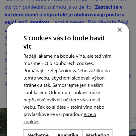
starých pohlednic známou jako „jelito“.
Zastaví se v
každém domě a obyvatelé je obdarovávají postaru
vejci, solí, moukou…
a také penězi. Pak děvčata čeká
×
zasloužený odpočinek u oběda v kulturním domě,
S cookies vás to bude bavit
který uvaří maminky stárek a podstárek. A pak už
holky vymění „jelito“ za smrtku oděnou do kroje, které
víc
se říká výmluvně „baba“. Opět za doprovodu písniček
Raději lákáme na bobule vína, ale teď vám
obejdou celý Josefov a koho potkají, tomu se smrtka
musíme říct o souborech cookies.
pokloní. „Buďte páni veselí, na tu Smrtnou neděli!“
Pomáhají se zlepšením vašeho zážitku na
Tentokrát dojdou až k potoku, kde babu odstrojí a hodí
tomto webu, abychom sledovali výkon
do jarních vod. Hotovo, zima je minulostí!
stránek a tak. Samozřejmě jen s vaším
souhlasem. Odmítnutí cookies může
nepříznivě ovlivnit některé vlastnosti
webu. Tak co si dáte – stolní víno nebo
přívlastkové se vší parádou?
Více o
cookies
Nezbytně
Analytika
Marketing