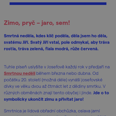
Zimo, pryč – jaro, sem!
Smrtná neděla, kdes klíč poděla, děla jsem ho děla,
svatému Jiří. Svatý Jiří vstal, pole odmykal, aby tráva
rostla, tráva zelená, fiala modrá, růže červená.
Tuhle píseň uslyšíte v Josefově každý rok v předjaří na
Smrtnou neděli
během března nebo dubna. Od
počátku 20. století (možná déle) vynáší josefovské
dívky ve věku dvou až čtrnáct let z dědiny smrtku. V
různých obměnách znají tento obyčej i jinde.
Jde o to
symbolicky ukončit zimu a přivítat jaro!
Smrtnica je lidová obřadní obchůzka, oslava jarní