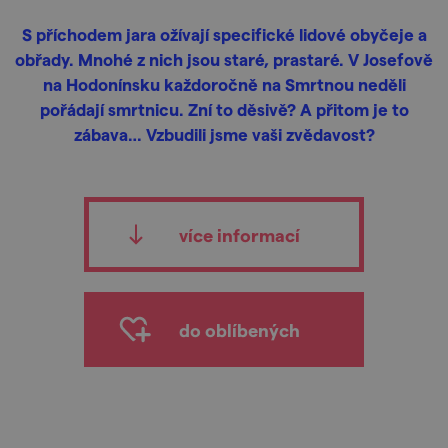
S příchodem jara ožívají specifické lidové obyčeje a
obřady. Mnohé z nich jsou staré, prastaré. V Josefově
na Hodonínsku každoročně na Smrtnou neděli
pořádají smrtnicu. Zní to děsivě? A přitom je to
zábava… Vzbudili jsme vaši zvědavost?
více informací
do oblíbených