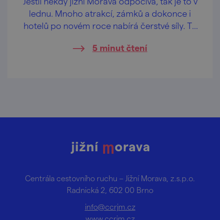
Jestli někdy jižní Morava odpočívá, tak je to v
lednu. Mnoho atrakcí, zámků a dokonce i
hotelů po novém roce nabírá čerstvé síly. To
ale rozhodně neznamená, že v lednu
5 minut čtení
nemáme návštěvníkům co nabídnout!
Inspiraci pro start roku 2024 najdete níže.
Centrála cestovního ruchu – Jižní Morava, z.s.p.o.
Radnická 2, 602 00 Brno
info@ccrjm.cz
www.ccrjm.cz