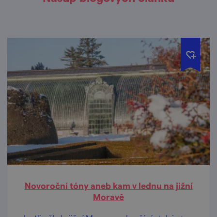
Novoroční tóny aneb kam v lednu na jižní
Moravě