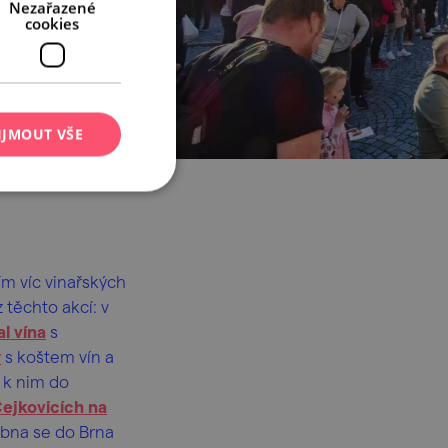
Nezařazené
cookies
IJMOUT VŠE
tím víc vinařských
 těchto akcí: v
al vína
s
y
s koštem vín a
p k nim do
ejkovicích na
ubna se do Brna