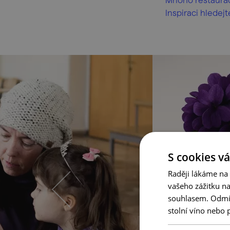
Inspiraci hledej
S cookies vá
Raději lákáme na
vašeho zážitku n
souhlasem. Odmítn
stolní víno nebo 