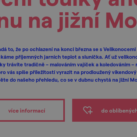
u na jižní M
dá to, že po ochlazení na konci března se s Velikonocemi
káme příjemných jarních teplot a sluníčka. Ať už velikon
ky trávíte tradičně – malováním vajíček a koledováním –
pro vás spíše příležitostí vyrazit na prodloužený víkendový 
te do našeho přehledu, co se v dubnu chystá na jižní M
více informací
do oblíbenýc