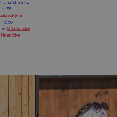
ší vinařská akce
ž v 55
pálavskými
i nebo
ě na
Mikulovské
a
Hnanické