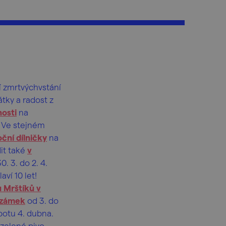
í zmrtvýchvstání
átky a radost z
nosti
na
. Ve stejném
ční dílničky
na
dit také
v
0. 3. do 2. 4.
laví 10 let!
u Mrštíků v
 zámek
od 3. do
botu 4. dubna.
zelené pivo.