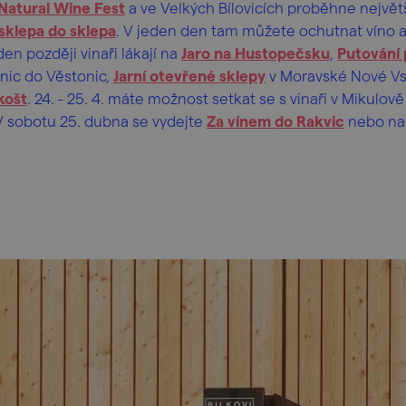
Natural Wine Fest
a ve Velkých Bílovicích proběhne největ
sklepa do sklepa
. V jeden den tam můžete ochutnat víno a
den později vinaři lákají na
Jaro na Hustopečsku
,
Putování 
nic do Věstonic,
Jarní otevřené sklepy
v Moravské Nové Vs
košt
. 24. - 25. 4. máte možnost setkat se s vinaři v Mikulov
 V sobotu 25. dubna se vydejte
Za vínem do Rakvic
nebo n
.