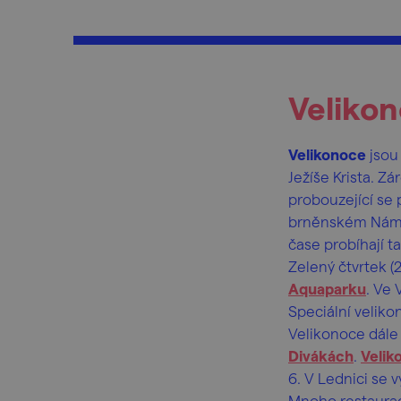
Velikon
Velikonoce
jsou
Ježíše Krista. Zá
probouzející se 
brněnském Náměs
čase probíhají t
Zelený čtvrtek (2
Aquaparku
. Ve 
Speciální veliko
Velikonoce dále
Divákách
.
Velik
6. V Lednici se 
Mnoho restaurac