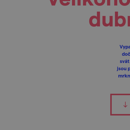
dubn
Vypa
doč
svát
jsou 
mrkně