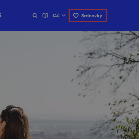
i
CZ
Srdcovky