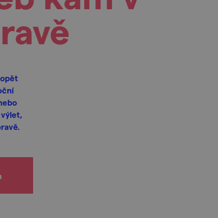
oravě
 opět
oční
 nebo
výlet,
oravě.
h