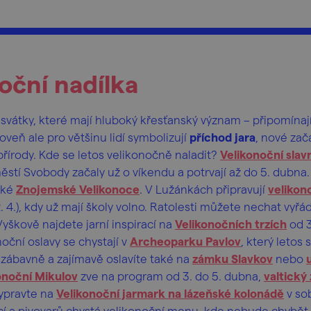
oční nadílka
 svátky, které mají hluboký křesťanský význam – připomínaj
roveň ale pro většinu lidí symbolizují
příchod jara
, nové zač
přírody. Kde se letos velikonočně naladit?
Velikonoční slav
tí Svobody začaly už o víkendu a potrvají až do 5. dubna
aké
Znojemské Velikonoce
. V Lužánkách připravují
velikono
. 4.), kdy už mají školy volno. Ratolesti můžete nechat vyřá
Vyškově najdete jarní inspirací na
Velikonočních trzích
od 3
noční oslavy se chystají v
Archeoparku Pavlov
, který letos s
 zábavně a zajímavě oslavíte také na
zámku Slavkov
nebo
onoční Mikulov
zve na program od 3. do 5. dubna,
valtický
vypravte na
Velikonoční jarmark na lázeňské kolonádě
v so
í a pivovarů chystá velikonoční menu, kde nebude chybět 