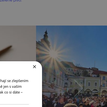
×
hají se zlepšením
ě jen s vaším
k co si dáte –