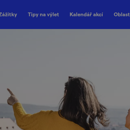
Zážitky
Tipy na výlet
Kalendář akcí
Oblast