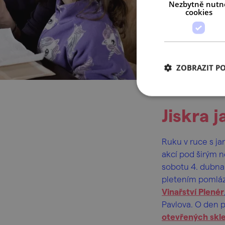
Nezbytně nutn
cookies
ZOBRAZIT P
Jiskra 
Ruku
v ruce s j
akcí pod širým n
sobotu 4. dubn
pletením pomlá
Vinařství Plenér
Pavlova. O den p
otevřených skl