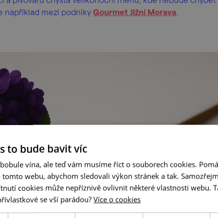
te například mezi podniky
Gourmet Jižní Morava
.
s to bude bavit víc
 bobule vína, ale teď vám musíme říct o souborech cookies. Pomá
a tomto webu, abychom sledovali výkon stránek a tak. Samozřejm
utí cookies může nepříznivě ovlivnit některé vlastnosti webu. Ta
přívlastkové se vší parádou?
Více o cookies