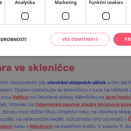
é
Analytika
Marketing
Funkční cookies
ODROBNOSTI
VŠE ODMÍTNOUT
PŘ
jara ve skleničce
arním oteplováním jde
otevírání sklepních uliček
a čím dál 
ebem. Duben odstartujte se skleničkou v ruce na některé z
a zvou
Valtice
na Otevřené sklepy, Němčičky na
Jarní festiv
zek, Vrbovec na
Odemykání naučné stezky Hroznové koz
, zbrusu nový držitel titulu Vinařství roku, na otevřený skle
ozději, na velikonoční neděli, ochutnejte víno od vinařů v
Č
epech
nebo v
Miloticích
na tradičním koštu. V sobotu 11. d