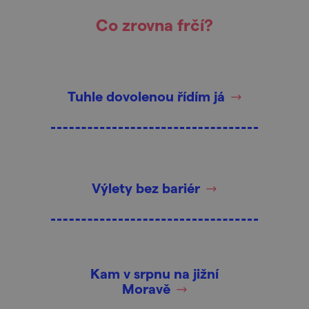
Co zrovna frčí?
Tuhle dovolenou řídím já
Výlety bez bariér
Kam v srpnu na jižní
Moravě