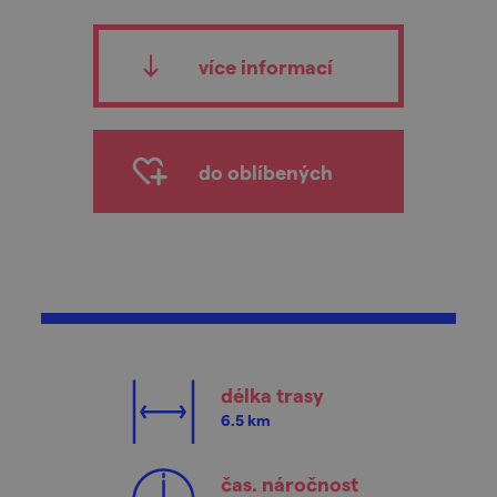
více informací
do oblíbených
délka trasy
6.5 km
čas. náročnost