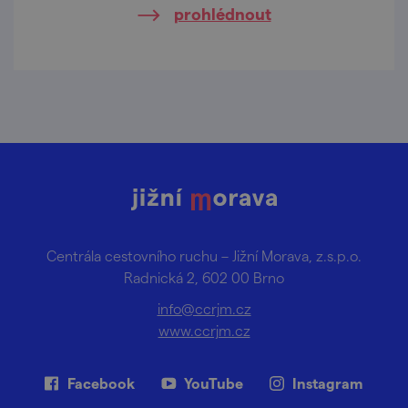
prohlédnout
den, tenhle výlet je lahoda pro všechny
smysly.
Centrála cestovního ruchu – Jižní Morava, z.s.p.o.
Radnická 2, 602 00 Brno
info@ccrjm.cz
www.ccrjm.cz
Facebook
YouTube
Instagram