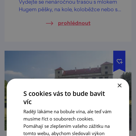
Vydejte se nenáročnou trasou s mlokem
Hugem pěšky, na kole, koloběžce nebo s
kočárkem.
prohlédnout
×
S cookies vás to bude bavit
víc
Raději lákáme na bobule vína, ale teď vám
musíme říct o souborech cookies.
Pomáhají se zlepšením vašeho zážitku na
tomto webu, abychom sledovali výkon