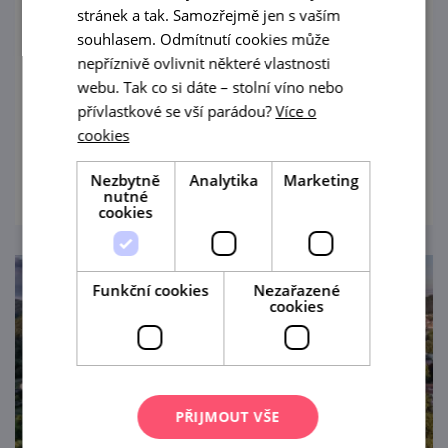
stránek a tak. Samozřejmě jen s vaším
Cyklovýlet nejen za pohárkem vína
souhlasem. Odmítnutí cookies může
nepříznivě ovlivnit některé vlastnosti
Klid a nádherná příroda Ždánického lesa,
webu. Tak co si dáte – stolní víno nebo
renesanční zámek Bučovice, Slovácko jako
přívlastkové se vší parádou?
Více o
na dlani či krajové delikatesy. To jsou lákadla
cookies
našeho cyklovýletu, kde davy určitě
prohlédnout
nepotkáte!
Nezbytně
Analytika
Marketing
nutné
cookies
Funkční cookies
Nezařazené
cookies
PŘIJMOUT VŠE