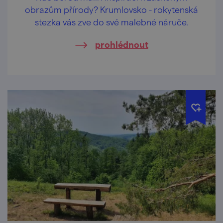
obrazům přírody? Krumlovsko - rokytenská
stezka vás zve do své malebné náruče.
prohlédnout