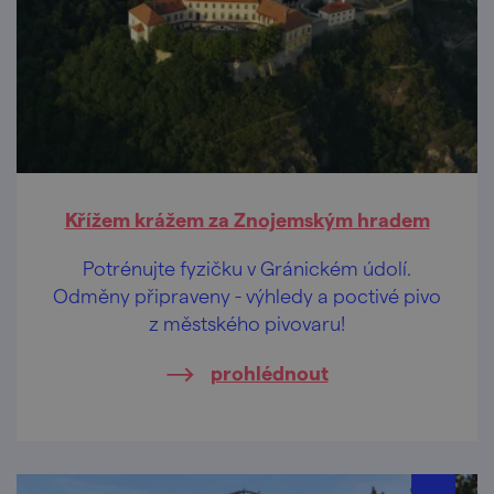
Křížem krážem za Znojemským hradem
Potrénujte fyzičku v Gránickém údolí.
Odměny připraveny - výhledy a poctivé pivo
z městského pivovaru!
prohlédnout