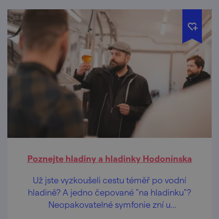
Poznejte hladiny a hladinky Hodonínska
Už jste vyzkoušeli cestu téměř po vodní
hladině? A jedno čepované "na hladinku"?
Neopakovatelné symfonie zní u
hodonínských a mutěnických rybníků každý