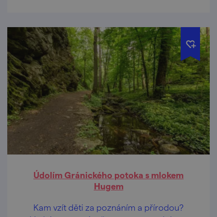
Údolím Gránického potoka s mlokem
Hugem
Kam vzít děti za poznáním a přírodou?