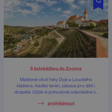
S koloběžkou do Znojma
Malebné okolí řeky Dyje a Louckého
kláštera, hladký terén, zábava pro děti i
dospělé. Užijte si pohodové odpoledne ve
Znojmě!
prohlédnout