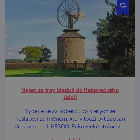
Nejen za trsy bledulí do Rakoveckého
údolí
Vydejte se za koberci, po kterých se
nešlape, i za mlýnem, který touží být zapsán
do seznamu UNESCO. Rakovecké stráně vás
na jaře uchvátí záplavou bílých květů bledulí,