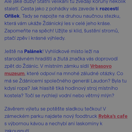
Ale jaké duby! Statní velikáni tu zvedají koruny několik
staletí. Cesta jako z pohádky vás zavede k
rozcestí
Oříšek
. Tady se napojte na druhou naučnou stezku,
která vám ukáže Ždánický les v celé jeho kráse.
Zapomeňte na spěch! Užijte si klid, šustění stromů,
ptačí zpěv i krásné výhledy.
Ještě na
Palánek
! Vyhlídkové místo leží na
starodávném hradišti a žlutá značka vás doprovodí
zpět do Ždánic. V místním zámku sídlí
Vrbasovo
muzeum
, které odpoví na mnohé záludné otázky. Co
má se Ždánicemi společného generál Laudon? Byla tu
kdysi ropa? Jak hlasitě tiká hodinový stroj místního
kostela? Točí se rychleji vodní nebo větrný mlýn?
Závěrem výletu se potěšte sladkou tečkou!
V
zámeckém parku najdete nový foodtruck
Rybka's cafe
s výbornou kávou a nechybí ani laskominy k
zakousnutí.