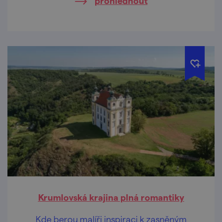
prohlédnout
v létě zdobnými slepencovými skalkami, na
podzim barevnou hrou listů. Budete nadšeni!
Krumlovská krajina plná romantiky
Kde berou malíři inspiraci k zasněným