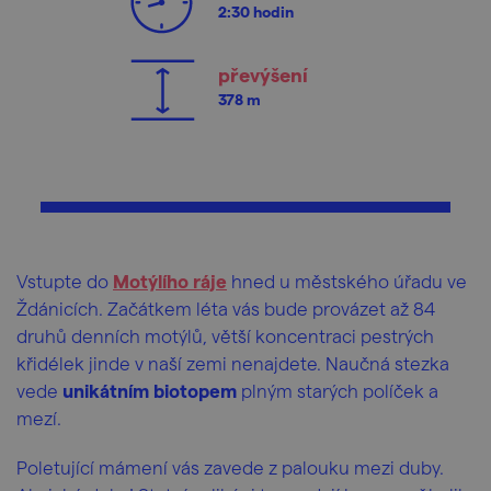
2:30 hodin
převýšení
378 m
Vstupte do
Motýlího ráje
hned u městského úřadu ve
Ždánicích. Začátkem léta vás bude provázet až 84
druhů denních motýlů, větší koncentraci pestrých
křidélek jinde v naší zemi nenajdete. Naučná stezka
vede
unikátním biotopem
plným starých políček a
mezí.
Poletující mámení vás zavede z palouku mezi duby.