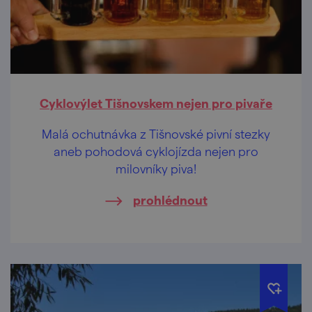
Cyklovýlet Tišnovskem nejen pro pivaře
Malá ochutnávka z Tišnovské pivní stezky
aneb pohodová cyklojízda nejen pro
milovníky piva!
prohlédnout