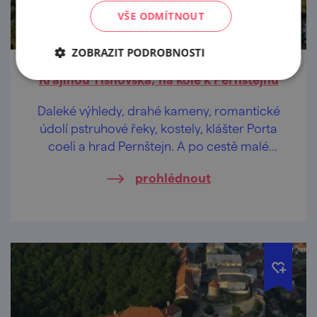
VŠE ODMÍTNOUT
ZOBRAZIT PODROBNOSTI
Krajinou Tišnovska, na kole k Pernštejnu
Daleké výhledy, drahé kameny, romantické
údolí pstruhové řeky, kostely, klášter Porta
coeli a hrad Pernštejn. A po cestě malé
pivovary, co uhasí žízeň.
prohlédnout