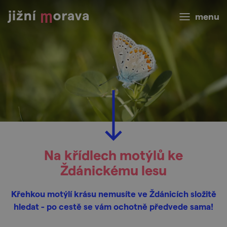
menu
Na křídlech motýlů ke
Ždánickému lesu
Křehkou motýlí krásu nemusíte ve Ždánicích složitě
hledat - po cestě se vám ochotně předvede sama!