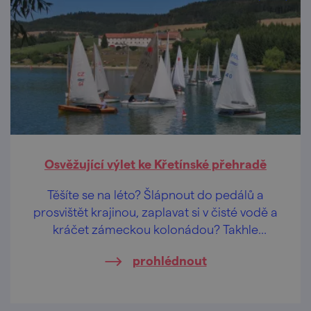
Osvěžující výlet ke Křetínské přehradě
Těšíte se na léto? Šlápnout do pedálů a
prosvištět krajinou, zaplavat si v čisté vodě a
kráčet zámeckou kolonádou? Takhle
pestrou nabídku servírují u Křetínky.
prohlédnout