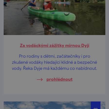
Za vodáckými zážitky mírnou Dyjí
Pro rodiny s dětmi, začátečníky i pro
zkušené vodáky hledající klidné a bezpečné
vody. Řeka Dyje má každému co nabídnout.
prohlédnout