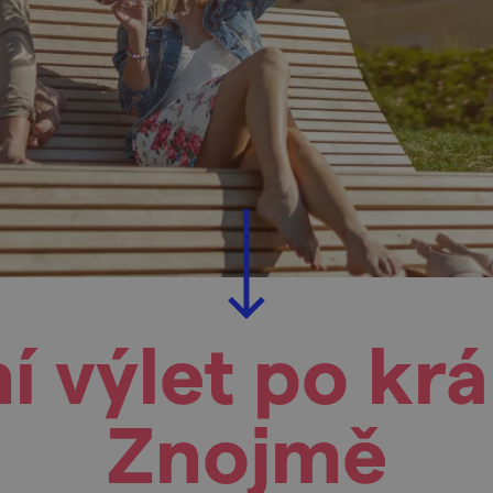
ní výlet po kr
Znojmě