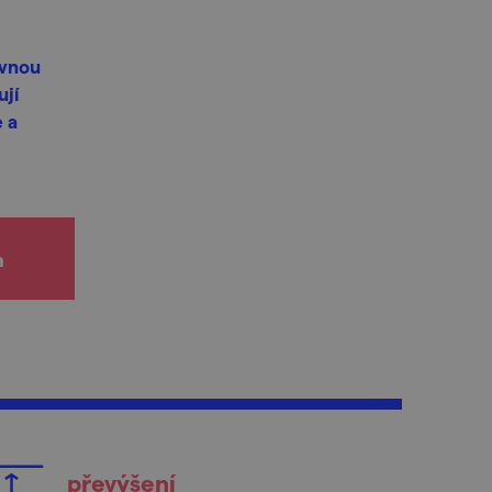
ovnou
ují
 a
h
převýšení