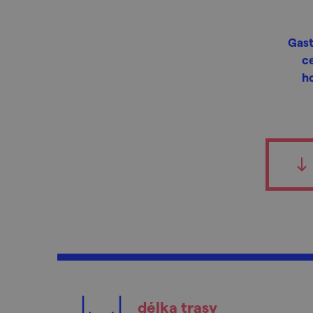
Gast
ce
h
délka trasy