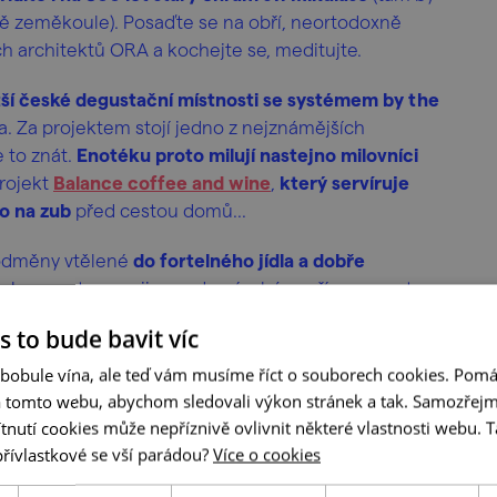
bě zeměkoule). Posaďte se na obří, neortodoxně
h architektů ORA a kochejte se, meditujte.
tší české degustační místnosti se systémem by the
a. Za projektem stojí jedno z nejznámějších
e to znát.
Enotéku proto milují nastejno milovníci
rojekt
Balance coffee and wine
,
který servíruje
ho na zub
před cestou domů...
é odměny vtělené
do fortelného jídla a dobře
skou gastronomii v moderním hávu přímo v centru
je prvorepulikově šarmantní a obsluha hýčká nejen
s to bude bavit víc
arovou Rotundu 11%!
 bobule vína, ale teď vám musíme říct o souborech cookies. Pomá
a tomto webu, abychom sledovali výkon stránek a tak. Samozřejm
utí cookies může nepříznivě ovlivnit některé vlastnosti webu. Ta
přívlastkové se vší parádou?
Více o cookies