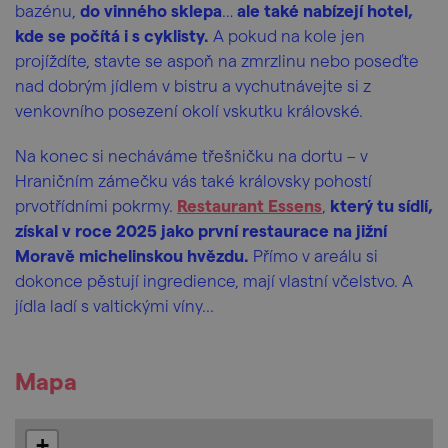
bazénu,
do vinného sklepa
…
ale také nabízejí hotel,
kde se počítá i s cyklisty.
A pokud na kole jen
projíždíte, stavte se aspoň na zmrzlinu nebo poseďte
nad dobrým jídlem v bistru a vychutnávejte si z
venkovního posezení okolí vskutku královské.
Na konec si necháváme třešničku na dortu – v
Hraničním zámečku vás také královsky pohostí
prvotřídními pokrmy.
Restaurant Essens
,
který tu sídlí,
získal v roce 2025 jako první restaurace na jižní
Moravě michelinskou hvězdu.
Přímo v areálu si
dokonce pěstují ingredience, mají vlastní včelstvo. A
jídla ladí s valtickými víny...
Mapa
+