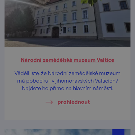
Národní zemědělské muzeum Valtice
Věděli jste, že Národní zemědělské muzeum
má pobočku i v jihomoravských Valticích?
Najdete ho přímo na hlavním náměstí.
prohlédnout