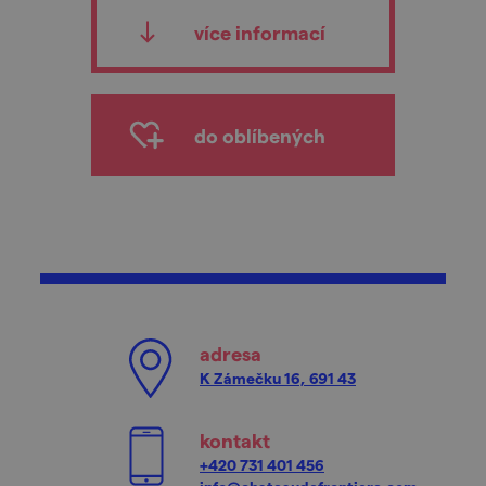
více informací
do oblíbených
adresa
K Zámečku 16, 691 43
kontakt
+420 731 401 456