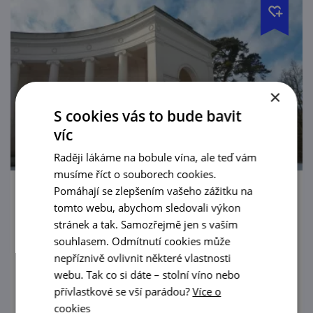
×
S cookies vás to bude bavit
víc
Raději lákáme na bobule vína, ale teď vám
musíme říct o souborech cookies.
Pomáhají se zlepšením vašeho zážitku na
Chrám Tří Grácií
tomto webu, abychom sledovali výkon
stránek a tak. Samozřejmě jen s vaším
Kdo je trio nahatých krasavic? Nene, nejsou
souhlasem. Odmítnutí cookies může
to antické bohyně Afrodita, Artemis a
nepříznivě ovlivnit některé vlastnosti
Athéna, jak mnozí přísahají…
webu. Tak co si dáte – stolní víno nebo
přívlastkové se vší parádou?
Více o
prohlédnout
cookies