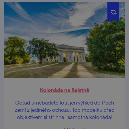
Kolonáda na Reistně
Odtud si nebudete fotit jen výhled do třech
zemí z jediného ochozu. Top modelku před
objektivem si střihne i samotná kolonáda!