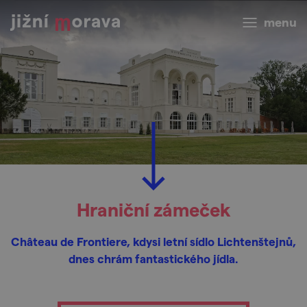
menu
Hraniční zámeček
Château de Frontiere, kdysi letní sídlo Lichtenštejnů,
dnes chrám fantastického jídla.