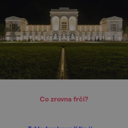
Co zrovna frčí?