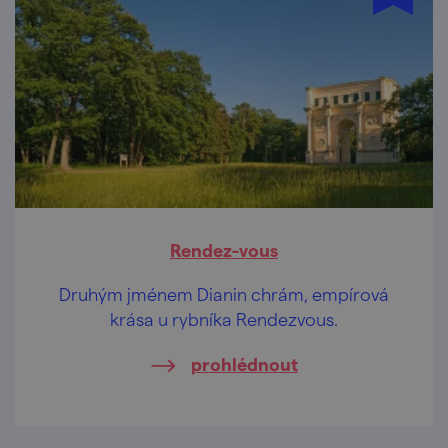
Rendez-vous
Druhým jménem Dianin chrám, empírová
krása u rybníka Rendezvous.
prohlédnout