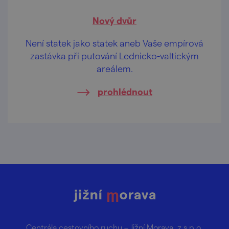
Nový dvůr
Není statek jako statek aneb Vaše empírová
zastávka při putování Lednicko-valtickým
areálem.
prohlédnout
Centrála cestovního ruchu – Jižní Morava, z.s.p.o.