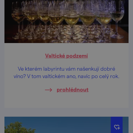
Valtické podzemí
Ve kterém labyrintu vám našenkují dobré
víno? V tom valtickém ano, navíc po celý rok.
prohlédnout