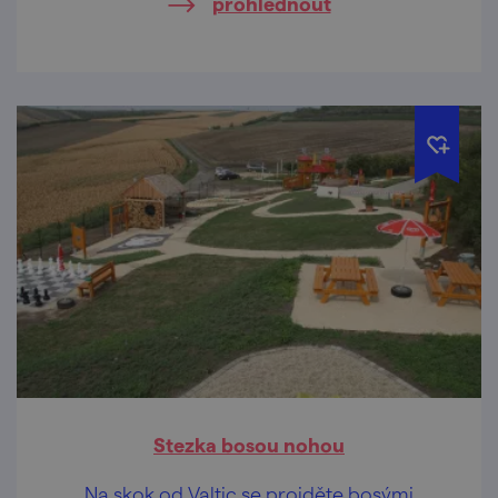
prohlédnout
Stezka bosou nohou
Na skok od Valtic se projděte bosými