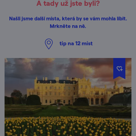
A tady už jste byli?
Našli jsme další místa, která by se vám mohla líbit.
Mrkněte na ně.
tip na
12
míst