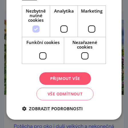
Nezbytně
Analytika
Marketing
nutné
cookies
Funkční cookies
Nezařazené
cookies
PŘIJMOUT VŠE
VŠE ODMÍTNOUT
Bylinková zahrada Lu & Tiree Chmelar
ZOBRAZIT PODROBNOSTI
Valtice
Potěcha pro oko i duši velkých a nekonečná