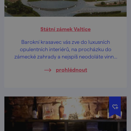
Státní zámek Valtice
Barokní krasavec vás zve do luxusních
opulentních interiérů, na procházku do
zámecké zahrady a nejspíš neodoláte vinné
degustaci.
prohlédnout