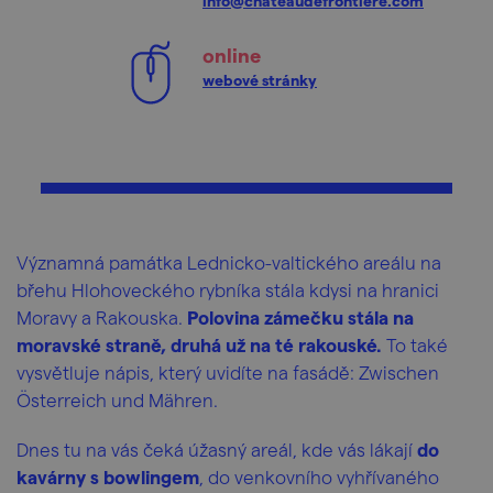
info@chateaudefrontiere.com
online
webové stránky
Významná památka Lednicko-valtického areálu na
břehu Hlohoveckého rybníka stála kdysi na hranici
Moravy a Rakouska.
Polovina zámečku stála na
moravské straně, druhá už na té rakouské.
To také
vysvětluje nápis, který uvidíte na fasádě: Zwischen
Österreich und Mähren.
Dnes tu na vás čeká úžasný areál, kde vás lákají
do
kavárny s bowlingem
, do venkovního vyhřívaného