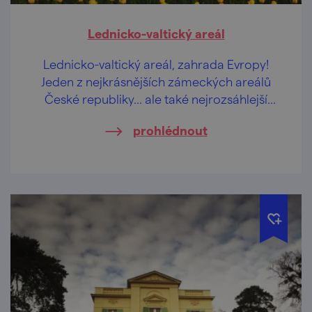
Lednicko-valtický areál
Lednicko-valtický areál, zahrada Evropy!
Jeden z nejkrásnějších zámeckých areálů
České republiky… ale také nejrozsáhlejší
umělecky ztvárněná krajina na světě.
prohlédnout