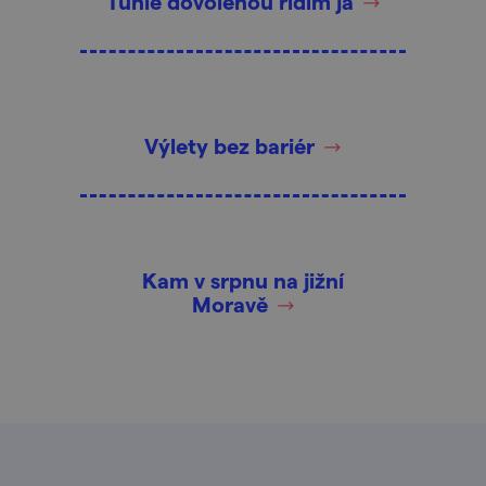
Tuhle dovolenou řídím já
Výlety bez bariér
Kam v srpnu na jižní
Moravě