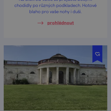
chodidly po různých podkladech. Hotové
blaho pro vaše nohy i duši.
prohlédnout