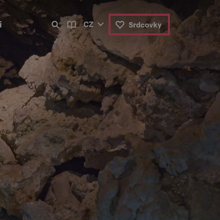
i
CZ
Srdcovky