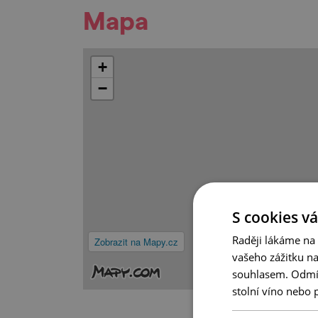
Mapa
+
−
S cookies vá
Raději lákáme na
Zobrazit na Mapy.cz
vašeho zážitku n
souhlasem. Odmítn
stolní víno nebo 