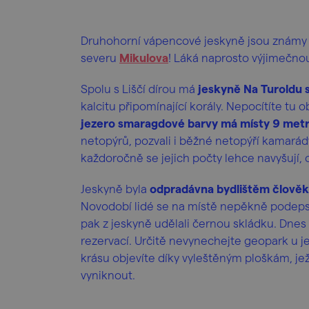
Druhohorní vápencové jeskyně jsou známy je
severu
Mikulova
! Láká naprosto výjimečno
Spolu s Liščí dírou má
jeskyně Na Turoldu s
kalcitu připomínající korály. Nepocítíte tu 
jezero smaragdové barvy má místy 9 met
netopýrů, pozvali i běžné netopýří kamarády 
každoročně se jejich počty lehce navyšují, 
Jeskyně byla
odpradávna bydlištěm člověka
Novodobí lidé se na místě nepěkně podepsa
pak z jeskyně udělali černou skládku. Dnes t
rezervací. Určitě nevynechejte geopark u je
krásu objevíte díky vyleštěným ploškám, jež
vyniknout.