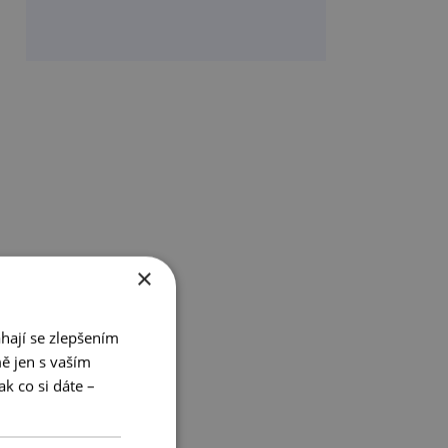
×
hají se zlepšením
ě jen s vaším
k co si dáte –