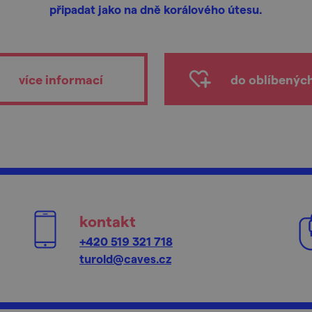
připadat jako na dně korálového útesu.
více informací
do oblíbenýc
kontakt
+420 519 321 718
turold@caves.cz