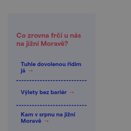
Co zrovna frčí u nás
na jižní Moravě?
Tuhle dovolenou řídím
já
Výlety bez bariér
Kam v srpnu na jižní
Moravě