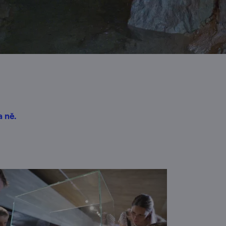
a ně.