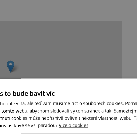
s to bude bavit víc
 bobule vína, ale teď vám musíme říct o souborech cookies. Pomá
a tomto webu, abychom sledovali výkon stránek a tak. Samozřejm
utí cookies může nepříznivě ovlivnit některé vlastnosti webu. Ta
Leaflet
|
© Seznam.cz a.s. a další
přívlastkové se vší parádou?
Více o cookies