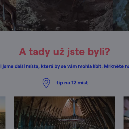
A tady už jste byli?
i jsme další místa, která by se vám mohla líbit. Mrkněte n
tip na
12
míst