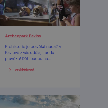
Archeopark Pavlov
Prehistorie je pravěká nuda? V
Pavlově z vás udělají fandu
pravěku! Děti budou na
pozoruhodnou expozici vzpomínat
prohlédnout
dlouho.