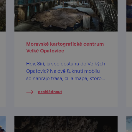
Moravské kartografické centrum
Velké Opatovice
Hey, Siri, jak se dostanu do Velkých
Opatovic? Na dvě ťuknutí mobilu
se nahraje trasa, cíl a mapa, kterou
můžete zmenšovat do stratosféry a
prohlédnout
ještě dál...