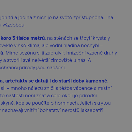
n tři a jediná z nich je na světě zpřístupněná… na
u výzdobou.
koro 3 tisíce metrů
, na stěnách se třpytí krystaly
obvyklé vlhké klima, ale vodní hladina nechybí –
rů
. Mimo sezónu si ji zabraly k hnízdění vzácné druhy
a stvořili své největší zimoviště u nás. A
ochránci přírody jsou nadšení.
, artefakty se datují i do starší doby kamenné
.
li – mnoho nálezů zničila těžba vápence a místní
o naštěstí není znát a celé okolí je přírodní
skyně, kde se poučíte o horninách. Jejich skrytou
 nechávají vnitřní bohatství nerostů jaksepatří