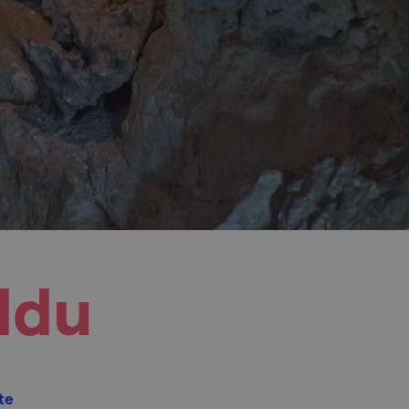
ldu
te