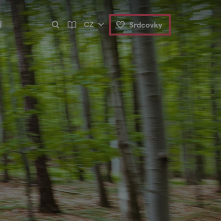
i
CZ
Srdcovky