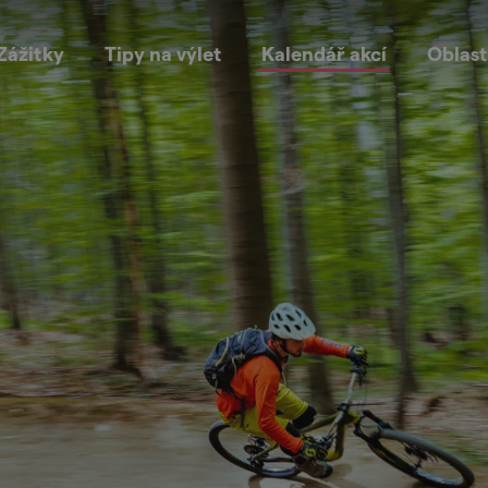
Zážitky
Tipy na výlet
Kalendář akcí
Oblast