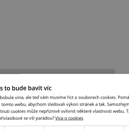
s to bude bavit víc
 bobule vína, ale teď vám musíme říct o souborech cookies. Pomá
a tomto webu, abychom sledovali výkon stránek a tak. Samozřejm
utí cookies může nepříznivě ovlivnit některé vlastnosti webu. Ta
přívlastkové se vší parádou?
Více o cookies