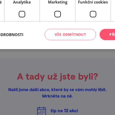
é
Analytika
Marketing
Funkční cookies
Leaflet
|
© Seznam.cz a.s. a další
ODROBNOSTI
VŠE ODMÍTNOUT
PŘ
A tady už jste byli?
Našli jsme další akce, které by se vám mohly líbit.
Mrkněte na ně.
tip na
12
akcí