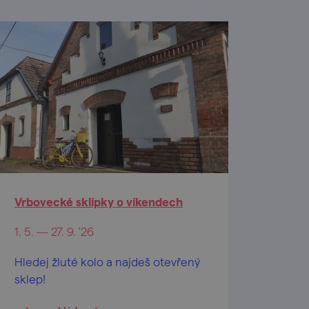
Vrbovecké sklípky o víkendech
1. 5. — 27. 9. '26
Hledej žluté kolo a najdeš otevřený
sklep!