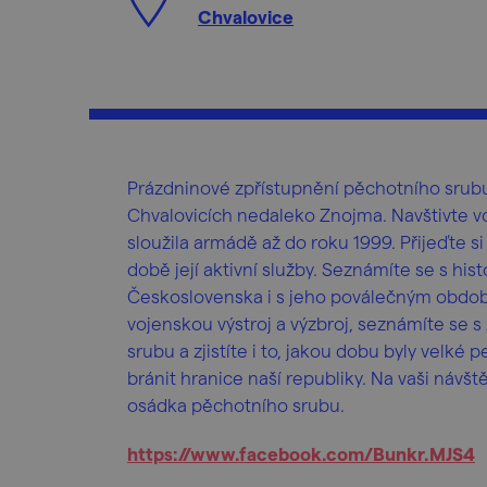
Chvalovice
Prázdninové zpřístupnění pěchotního srubu
Chvalovicích nedaleko Znojma. Navštivte vo
sloužila armádě až do roku 1999. Přijeďte si
době její aktivní služby. Seznámíte se s hi
Československa i s jeho poválečným obdobím
vojenskou výstroj a výzbroj, seznámíte se 
srubu a zjistíte i to, jakou dobu byly velké 
bránit hranice naší republiky. Na vaši návš
osádka pěchotního srubu.
https://www.facebook.com/Bunkr.MJS4