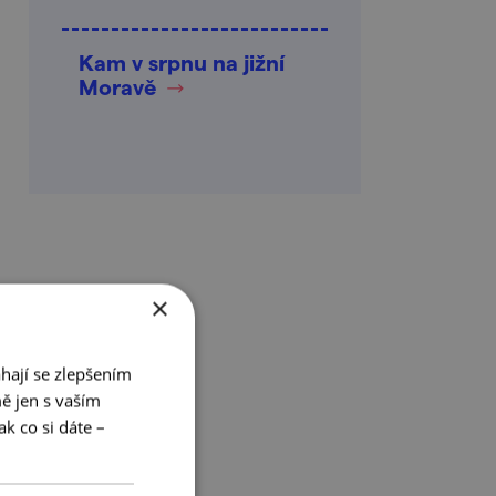
Kam v srpnu na jižní
Moravě
×
hají se zlepšením
ě jen s vaším
k co si dáte –