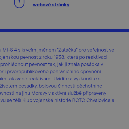
webové stránky
 MJ-S 4 s krycím jménem "Zatáčka" pro veřejnost ve
jenskou pevnost z roku 1938, která po reaktivaci
 prohlédnout pevnost tak, jak ji znala posádka v
storií prvorepublikového pohraničního opevnění
 takzvané reaktivace. Uvidíte a vyzkoušíte si
s životem posádky, bojovou činností pěchotního
pevnosti na jihu Moravy v aktivní službě připraveny
těvu se těší Klub vojenské historie ROTO Chvalovice a