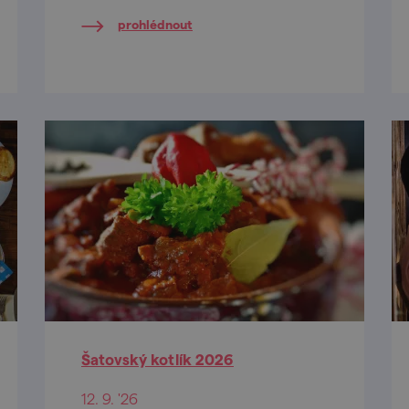
bohatým doprovodným
prohlédnout
programem.
Šatovský kotlík 2026
12. 9. '26