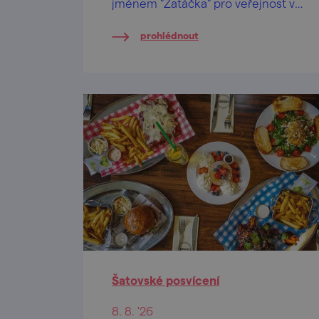
jménem "Zatáčka" pro veřejnost ve
Chvalovicích nedaleko Znojma.
prohlédnout
Šatovské posvícení
8. 8. '26