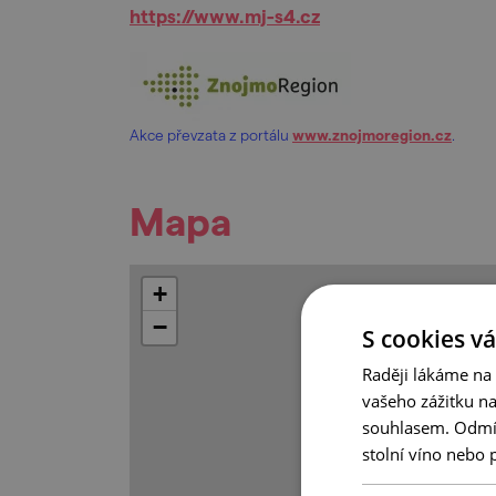
https://www.mj-s4.cz
Akce převzata z portálu
www.znojmoregion.cz
.
Mapa
+
−
S cookies vá
Raději lákáme na
vašeho zážitku n
souhlasem. Odmítn
stolní víno nebo 