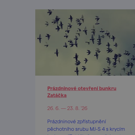
Prázdninové otevření bunkru
Zatáčka
26. 6. — 23. 8. '26
Prázdninové zpřístupnění
pěchotního srubu MJ-S 4 s krycím