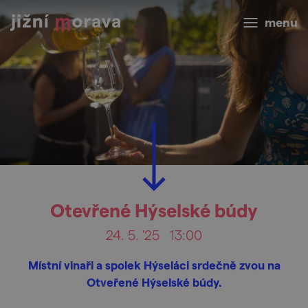
menu
Otevřené Hýselské búdy
24. 5. '25
13:00
Místní vinaři a spolek Hýseláci srdečně zvou na
Otveřené Hýselské búdy.