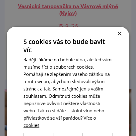
Vesnická tancovačka na Vávrově mlýně
(Kyjov)
15. 8. '26
×
Mužský pěvecký sbor Něčičáci vás srdečně
S cookies vás to bude bavit
zve na tancovačku.
víc
Raději lákáme na bobule vína, ale teď vám
prohlédnout
musíme říct o souborech cookies.
Pomáhají se zlepšením vašeho zážitku na
tomto webu, abychom sledovali výkon
stránek a tak. Samozřejmě jen s vaším
souhlasem. Odmítnutí cookies může
nepříznivě ovlivnit některé vlastnosti
webu. Tak co si dáte – stolní víno nebo
přívlastkové se vší parádou?
Více o
cookies