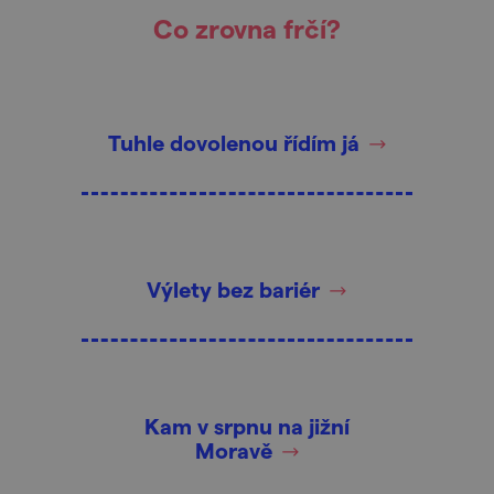
Co zrovna frčí?
Tuhle dovolenou řídím já
Výlety bez bariér
Kam v srpnu na jižní
Moravě