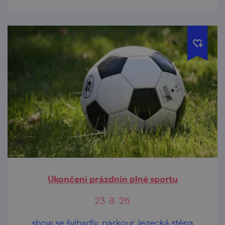
Ukončení prázdnin plné sportu
23. 8. '26
show se švihadly, parkour, lezecká stěna