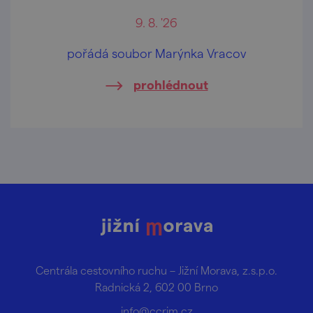
9. 8. '26
pořádá soubor Marýnka Vracov
prohlédnout
Centrála cestovního ruchu – Jižní Morava, z.s.p.o.
Radnická 2, 602 00 Brno
info@ccrjm.cz