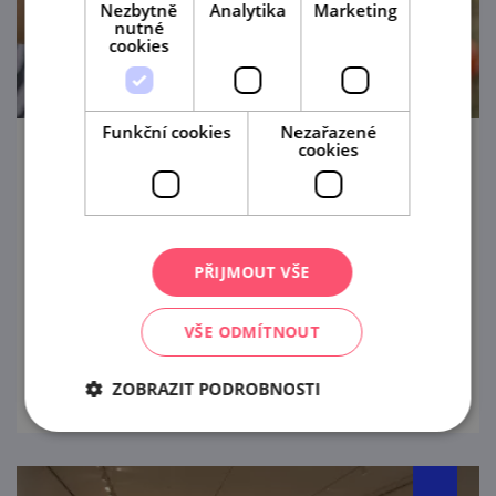
Nezbytně
Analytika
Marketing
nutné
cookies
Funkční cookies
Nezařazené
cookies
Dětské odpoledne na Vávrově mlýně
(Kyjov)
15. 8. '26
PŘIJMOUT VŠE
Něčičáci srdečně zvou malé i velké na
odpoledne plné zábavy.
VŠE ODMÍTNOUT
prohlédnout
ZOBRAZIT PODROBNOSTI