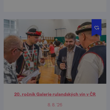
20. ročník Galerie rulandských vín v ČR
8. 8. '26