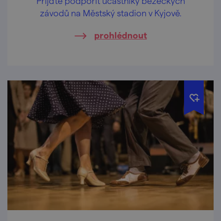
Přijďte podpořit účastníky běžeckých
závodů na Městský stadion v Kyjově.
prohlédnout