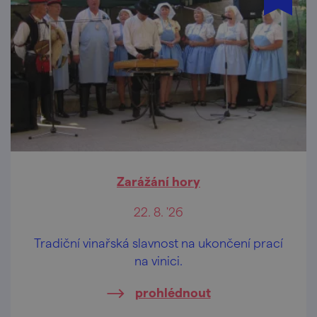
Zarážání hory
22. 8. '26
Tradiční vinařská slavnost na ukončení prací
na vinici.
prohlédnout