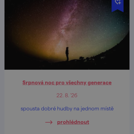
Srpnová noc pro všechny generace
22. 8. '26
spousta dobré hudby na jednom místě
prohlédnout