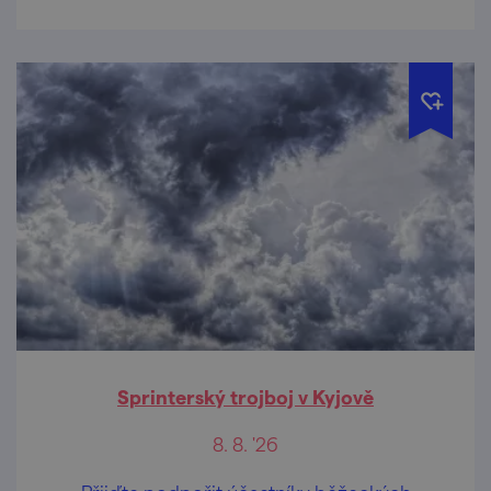
Sprinterský trojboj v Kyjově
8. 8. '26