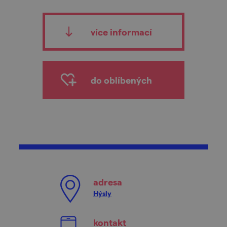
více informací
do oblíbených
adresa
Hýsly
kontakt