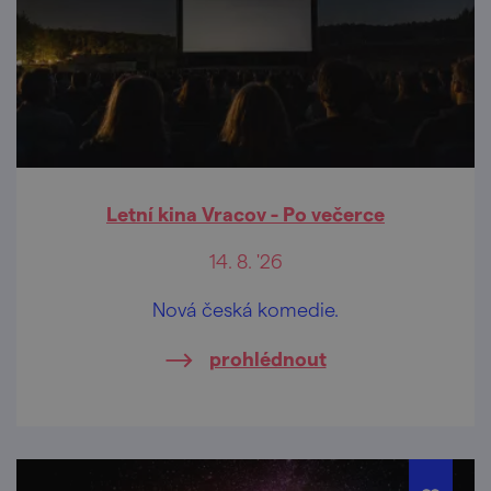
Letní kina Vracov - Po večerce
14. 8. '26
Nová česká komedie.
prohlédnout