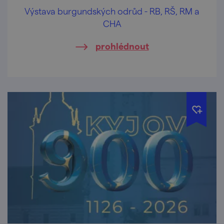
Výstava burgundských odrůd - RB, RŠ, RM a
CHA
prohlédnout