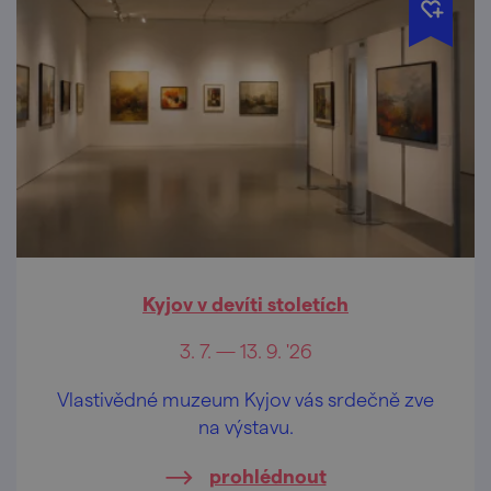
Kyjov v devíti stoletích
3. 7. — 13. 9. '26
Vlastivědné muzeum Kyjov vás srdečně zve
na výstavu.
prohlédnout