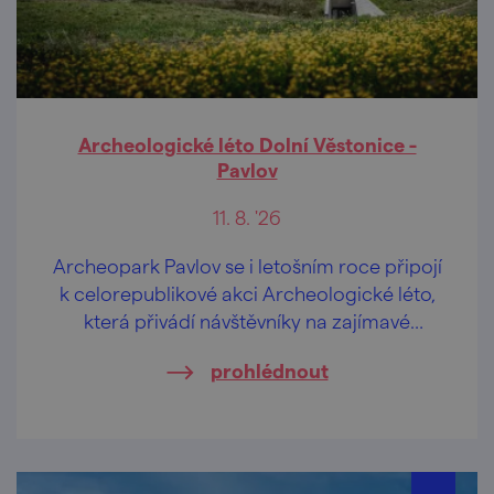
Archeologické léto Dolní Věstonice -
Pavlov
11. 8. '26
Archeopark Pavlov se i letošním roce připojí
k celorepublikové akci Archeologické léto,
která přivádí návštěvníky na zajímavé
archeologické lokality v doprovodu
prohlédnout
odborníků z archeologických ústavů, muzeí
a jiných institucí.