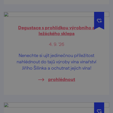
Degustace s prohlídkou výrobního a
ležáckého sklepa
4. 9. '26
Nenechte si ujít jedinečnou příležitost
nahlédnout do tajů výroby vína vinařství
Jiřího Šilinka a ochutnat jejich vína!
prohlédnout