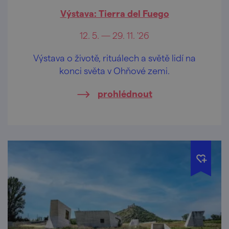
Výstava: Tierra del Fuego
12. 5. — 29. 11. '26
Výstava o životě, rituálech a světě lidí na
konci světa v Ohňové zemi.
prohlédnout