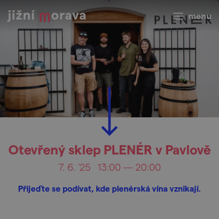
menu
Otevřený sklep PLENÉR v Pavlově
7. 6. '25
13:00 — 20:00
Přijeďte se podívat, kde plenérská vína vznikají.