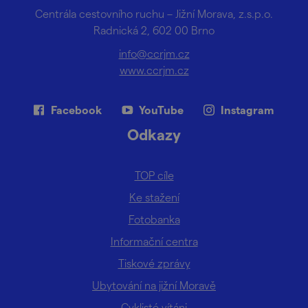
Centrála cestovního ruchu – Jižní Morava, z.s.p.o.
Radnická 2, 602 00 Brno
info@ccrjm.cz
www.ccrjm.cz
Facebook
YouTube
Instagram
Odkazy
TOP cíle
Ke stažení
Fotobanka
Informační centra
Tiskové zprávy
Ubytování na jižní Moravě
Cyklisté vítáni