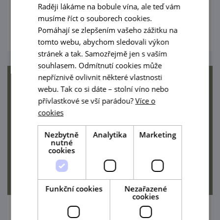
Raději lákáme na bobule vína, ale teď vám
archeologické lokality v doprovodu
musíme říct o souborech cookies.
prohlédnout
odborníků z archeologických ústavů, muzeí
Pomáhají se zlepšením vašeho zážitku na
a jiných institucí.
tomto webu, abychom sledovali výkon
stránek a tak. Samozřejmě jen s vaším
souhlasem. Odmítnutí cookies může
nepříznivě ovlivnit některé vlastnosti
webu. Tak co si dáte – stolní víno nebo
přívlastkové se vší parádou?
Více o
cookies
Nezbytně
Analytika
Marketing
nutné
cookies
Funkční cookies
Nezařazené
cookies
Workshop pravěkých technologií: