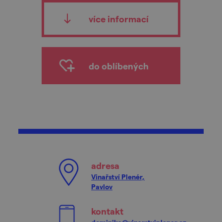
více informací
do oblíbených
adresa
Vinařství Plenér,
Pavlov
kontakt