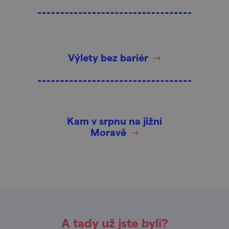
Výlety bez bariér
Kam v srpnu na jižní
Moravě
A tady už jste byli?