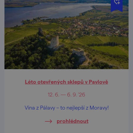
Léto otevřených sklepů v Pavlově
12. 6. — 6. 9. '26
Vína z Pálavy – to nejlepší z Moravy!
prohlédnout