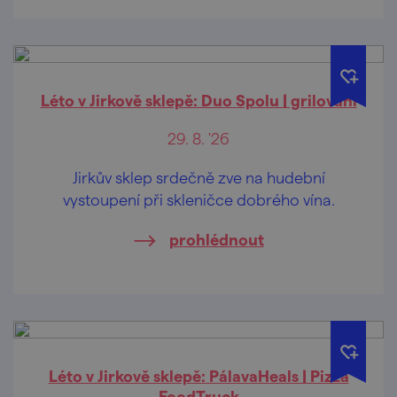
Léto v Jirkově sklepě: Duo Spolu | grilování
29. 8. '26
Jirkův sklep srdečně zve na hudební
vystoupení při skleničce dobrého vína.
prohlédnout
Léto v Jirkově sklepě: PálavaHeals | Pizza
FoodTruck