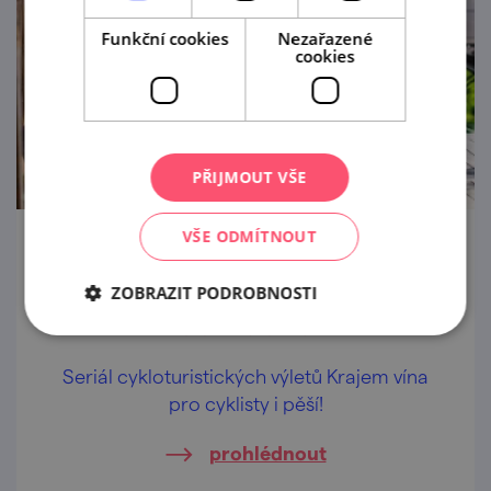
Funkční cookies
Nezařazené
cookies
PŘIJMOUT VŠE
VŠE ODMÍTNOUT
Krajem vína – Putování za burčákem po
Modrých horách
ZOBRAZIT PODROBNOSTI
5. 9. — 6. 9. '26
Seriál cykloturistických výletů Krajem vína
pro cyklisty i pěší!
prohlédnout