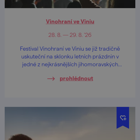
Vinohraní ve Viniu
28. 8. — 29. 8. '26
Festival Vinohraní ve Viniu se již tradičně
uskuteční na sklonku letních prázdnin v
jedné z nejkrásnějších jihomoravských
lokalit – ve Velkých Pavlovicích.
prohlédnout