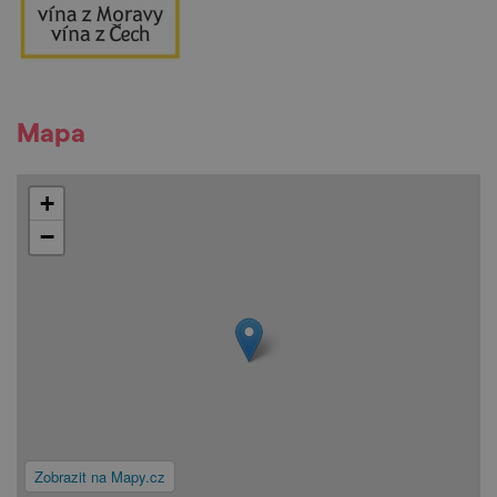
Mapa
+
−
Zobrazit na Mapy.cz