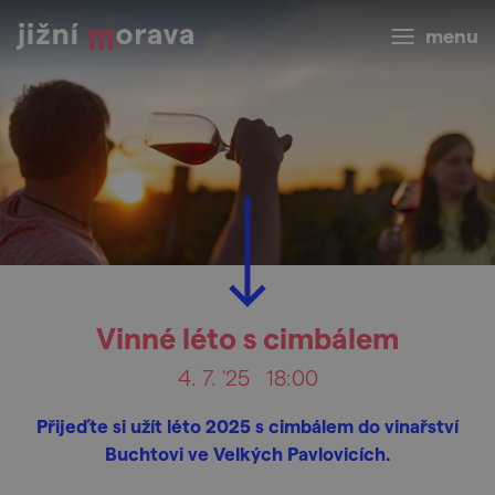
menu
Vinné léto s cimbálem
4. 7. '25
18:00
Přijeďte si užít léto 2025 s cimbálem do vinařství
Buchtovi ve Velkých Pavlovicích.