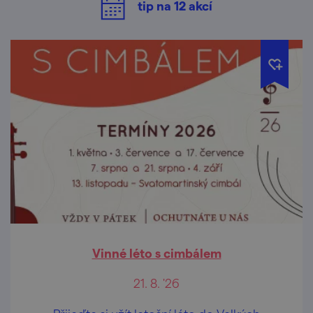
tip na
12
akcí
Vinné léto s cimbálem
21. 8. '26