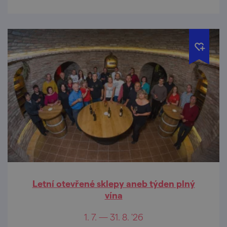
Letní otevřené sklepy aneb týden plný
vína
1. 7. — 31. 8. '26