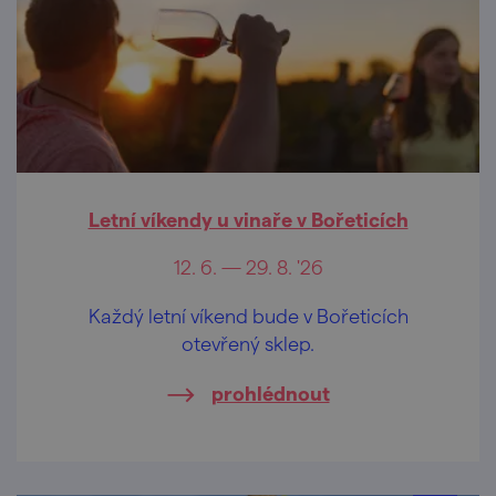
Letní víkendy u vinaře v Bořeticích
12. 6. — 29. 8. '26
Každý letní víkend bude v Bořeticích
otevřený sklep.
prohlédnout