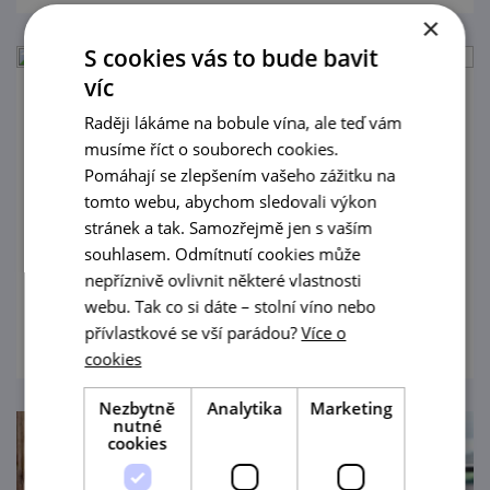
×
S cookies vás to bude bavit
víc
Vinné léto s cimbálem ve Vinařství
Raději lákáme na bobule vína, ale teď vám
Buchtovi
musíme říct o souborech cookies.
Pomáhají se zlepšením vašeho zážitku na
21. 8. '26
tomto webu, abychom sledovali výkon
stránek a tak. Samozřejmě jen s vaším
Rodinné vinařství Buchtovi Vás srdečně zve
souhlasem. Odmítnutí cookies může
na již tradiční společenskou akci s vínem...
nepříznivě ovlivnit některé vlastnosti
webu. Tak co si dáte – stolní víno nebo
prohlédnout
přívlastkové se vší parádou?
Více o
cookies
Nezbytně
Analytika
Marketing
nutné
cookies