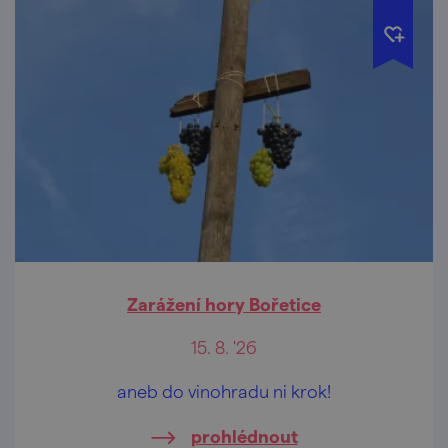
Zarážení hory Bořetice
15. 8. '26
aneb do vinohradu ni krok!
prohlédnout