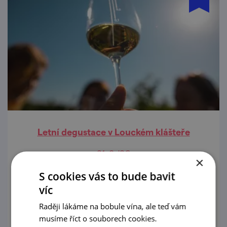
Letní degustace v Louckém klášteře
21. 8. '26
×
S cookies vás to bude bavit
Vinařská společnost ZNOVÍ...
víc
prohlédnout
Raději lákáme na bobule vína, ale teď vám
musíme říct o souborech cookies.