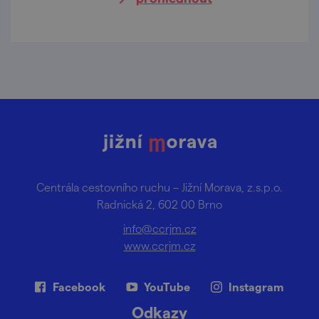
Centrála cestovního ruchu – Jižní Morava, z.s.p.o.
Radnická 2, 602 00 Brno
info@ccrjm.cz
www.ccrjm.cz
Facebook
YouTube
Instagram
Odkazy