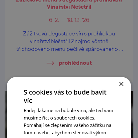
Vinařství Nešetřil
6. 2. — 18. 12. '26
Zážitková degustace vín s prohlídkou
vinařství Nešetřil Znojmo včetně
tříchodového menu pečlivě spárovaného s
víny Vinařství Nešetřil.
prohlédnout
×
S cookies vás to bude bavit
víc
Raději lákáme na bobule vína, ale teď vám
musíme říct o souborech cookies.
Pomáhají se zlepšením vašeho zážitku na
tomto webu, abychom sledovali výkon