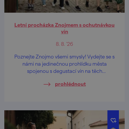
Letní procházka Znojmem s ochutnávkou
vín
8. 8. '26
Poznejte Znojmo všemi smysly! Vydejte se s
námi na jedinečnou prohlídku města
spojenou s degustací vín na těch
nejkrásnějších vyhlídkách Znojma.
prohlédnout