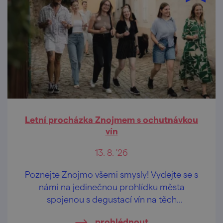
Letní procházka Znojmem s ochutnávkou
vín
13. 8. '26
Poznejte Znojmo všemi smysly! Vydejte se s
námi na jedinečnou prohlídku města
spojenou s degustací vín na těch
nejkrásnějších vyhlídkách Znojma.
prohlédnout