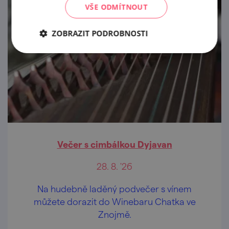
VŠE ODMÍTNOUT
ZOBRAZIT PODROBNOSTI
Večer s cimbálkou Dyjavan
28. 8. '26
Na hudebně laděný podvečer s vínem
můžete dorazit do Winebaru Chatka ve
Znojmě.