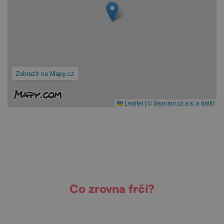
Zobrazit na Mapy.cz
Leaflet
|
© Seznam.cz a.s. a další
Co zrovna frčí?