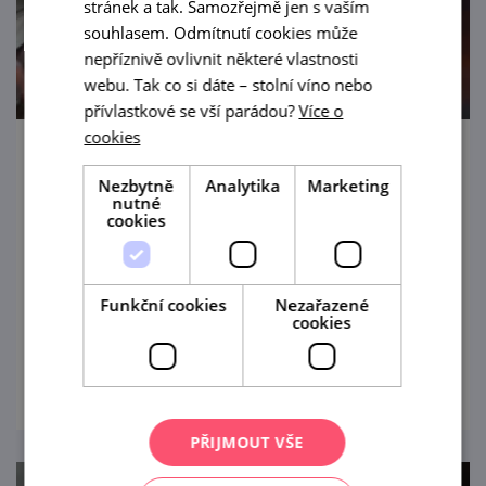
stránek a tak. Samozřejmě jen s vaším
souhlasem. Odmítnutí cookies může
nepříznivě ovlivnit některé vlastnosti
webu. Tak co si dáte – stolní víno nebo
přívlastkové se vší parádou?
Více o
cookies
Večer s cimbálkou Dyjavan
Nezbytně
Analytika
Marketing
nutné
14. 8. '26
cookies
Na hudebně laděný podvečer s vínem
můžete dorazit do Winebaru Chatka ve
Funkční cookies
Nezařazené
Znojmě.
cookies
prohlédnout
PŘIJMOUT VŠE