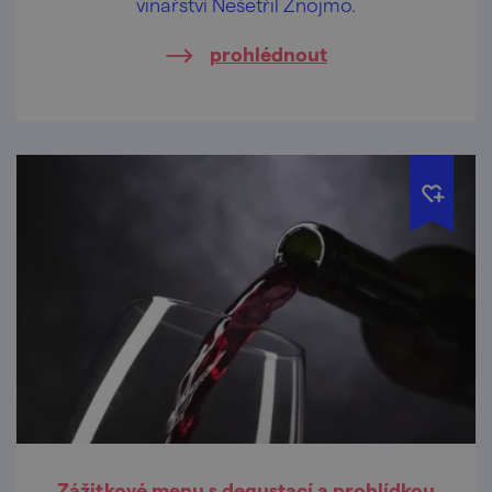
vinařství Nešetřil Znojmo.
prohlédnout
Zážitkové menu s degustací a prohlídkou