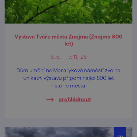
Výstava Tváře města Znojma (Znojmo 800
let)
6. 6. — 7. 11. '26
Dům umění na Masarykově náměstí zve na
unikátní výstavu připomínající 800 let
historie města.
prohlédnout