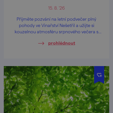
15. 8. '26
Přijměte pozvání na letní podvečer plný
pohody ve Vinařství Nešetřil a užijte si
kouzelnou atmosféru srpnového večera s
dobrým vínem, červánky a příjemnou
prohlédnout
hudbou.