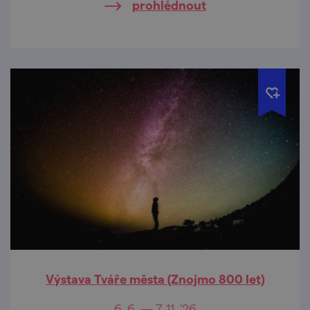
prohlédnout
Výstava Tváře města (Znojmo 800 let)
6. 6. — 7. 11. '26