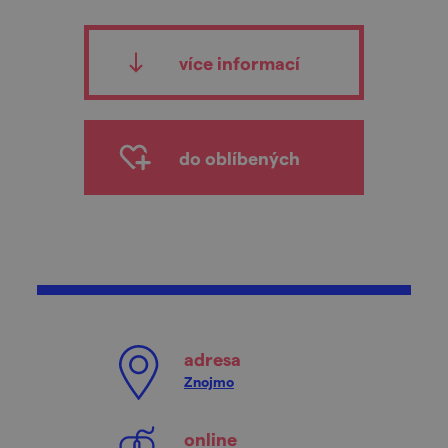
více informací
do oblíbených
adresa
Znojmo
online