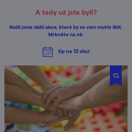
A tady už jste byli?
Našli jsme další akce, které by se vám mohly líbit.
Mrkněte na ně.
tip na
12
akcí