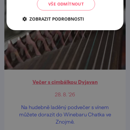
VŠE ODMÍTNOUT
ZOBRAZIT PODROBNOSTI
Večer s cimbálkou Dyjavan
28. 8. '26
Na hudebně laděný podvečer s vínem
můžete dorazit do Winebaru Chatka ve
Znojmě.