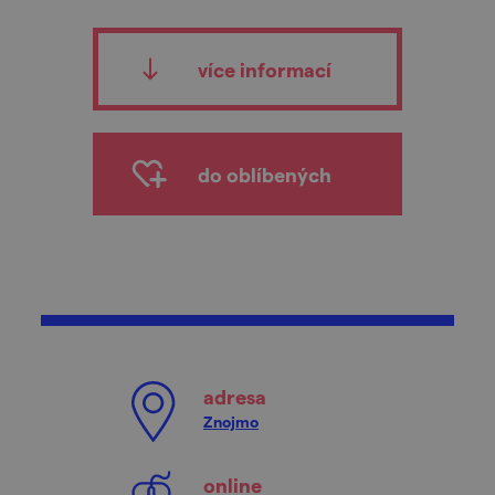
více informací
do oblíbených
adresa
Znojmo
online