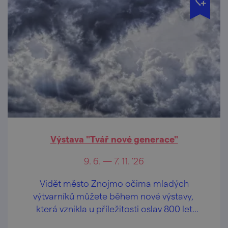
Výstava "Tvář nové generace"
9. 6. — 7. 11. '26
Vidět město Znojmo očima mladých
výtvarníků můžete během nové výstavy,
která vznikla u příležitosti oslav 800 let
města Znojma.