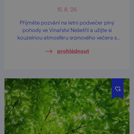
15. 8. '26
Přijměte pozvání na letní podvečer plný
pohody ve Vinařství Nešetřil a užijte si
kouzelnou atmosféru srpnového večera s
dobrým vínem, červánky a příjemnou
prohlédnout
hudbou.