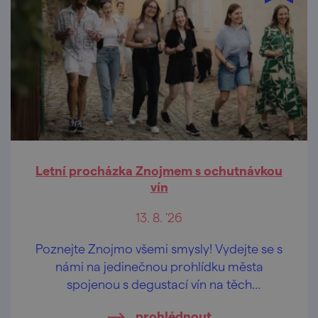
Letní procházka Znojmem s ochutnávkou
vín
13. 8. '26
Poznejte Znojmo všemi smysly! Vydejte se s
námi na jedinečnou prohlídku města
spojenou s degustací vín na těch
nejkrásnějších vyhlídkách Znojma.
prohlédnout