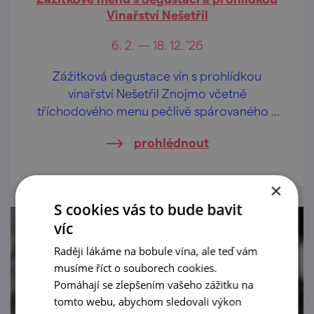
Vinařství Nešetřil
6. 2. — 18. 12. '26
Zážitková degustace vín s prohlídkou
vinařství Nešetřil Znojmo včetně
tříchodového menu pečlivě spárovaného s
víny Vinařství Nešetřil.
prohlédnout
×
S cookies vás to bude bavit
víc
Raději lákáme na bobule vína, ale teď vám
musíme říct o souborech cookies.
Pomáhají se zlepšením vašeho zážitku na
tomto webu, abychom sledovali výkon