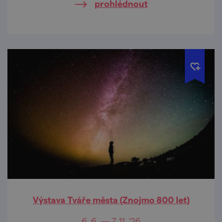
prohlédnout
Výstava Tváře města (Znojmo 800 let)
6. 6. — 7. 11. '26