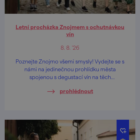
Letní procházka Znojmem s ochutnávkou
vín
8. 8. '26
Poznejte Znojmo všemi smysly! Vydejte se s
námi na jedinečnou prohlídku města
spojenou s degustací vín na těch
nejkrásnějších vyhlídkách Znojma.
prohlédnout