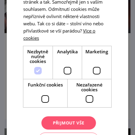
stránek a tak. Samozřejmě jen s vaším
souhlasem. Odmítnutí cookies může
nepříznivě ovlivnit některé vlastnosti
webu. Tak co si dáte – stolní víno nebo
přívlastkové se vší parádou?
Více o
cookies
Večer s cimbálkou Dyjavan
Nezbytně
Analytika
Marketing
nutné
14. 8. '26
cookies
Na hudebně laděný podvečer s vínem
můžete dorazit do Winebaru Chatka ve
Funkční cookies
Nezařazené
Znojmě.
cookies
prohlédnout
PŘIJMOUT VŠE