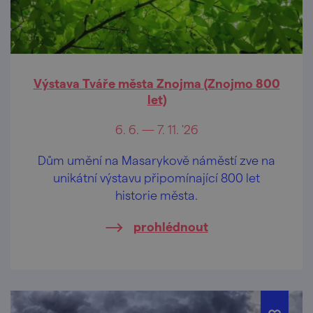
Výstava Tváře města Znojma (Znojmo 800
let)
6. 6. — 7. 11. '26
Dům umění na Masarykově náměstí zve na
unikátní výstavu připomínající 800 let
historie města.
prohlédnout