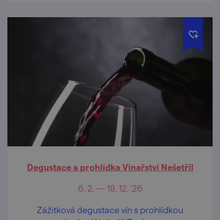
Degustace a prohlídka Vinařství Nešetřil
6. 2. — 18. 12. '26
Zážitková degustace vín s prohlídkou