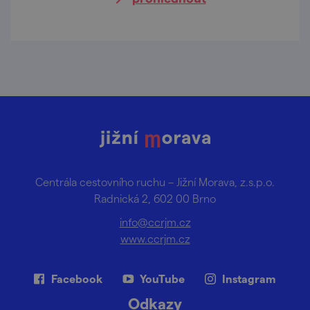
Centrála cestovního ruchu – Jižní Morava, z.s.p.o.
Radnická 2, 602 00 Brno
info@ccrjm.cz
www.ccrjm.cz
Facebook
YouTube
Instagram
Odkazy