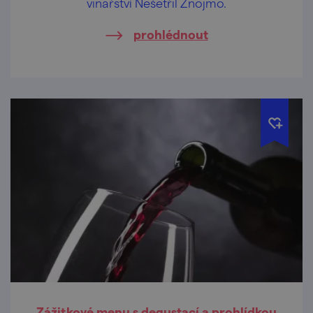
vinařství Nešetřil Znojmo.
prohlédnout
Zážitkové menu s degustací a prohlídkou