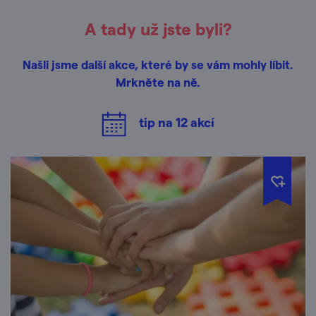
A tady už jste byli?
Našli jsme další akce, které by se vám mohly líbit.
Mrkněte na ně.
tip na
12
akcí