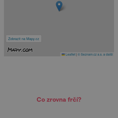
Zobrazit na Mapy.cz
Leaflet
|
© Seznam.cz a.s. a další
Co zrovna frčí?