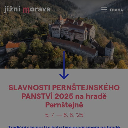
menu
SLAVNOSTI PERNŠTEJNSKÉHO
PANSTVÍ 2025 na hradě
Pernštejně
5. 7. — 6. 6. '25
Tradiční slavnosti s bohatým programem na hradě