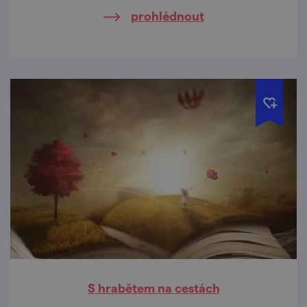
prohlédnout
S hrabětem na cestách