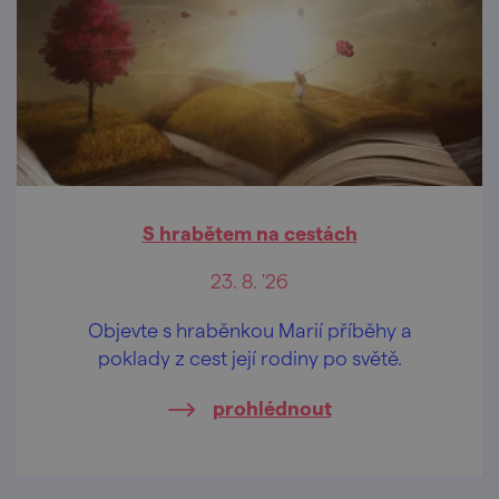
S hrabětem na cestách
23. 8. '26
Objevte s hraběnkou Marií příběhy a
poklady z cest její rodiny po světě.
prohlédnout