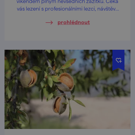
víkendem plným nevšedních zážitků. Čeká
vás lezení s profesionálními lezci, návštěvy
běžně nepřístupných jeskyní i komentované
prohlédnout
vycházky. Některé programy je nutné
rezervovat předem.