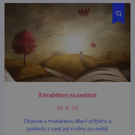
S hrabětem na cestách
26. 8. '26
Objevte s hraběnkou Marií příběhy a
poklady z cest její rodiny po světě.