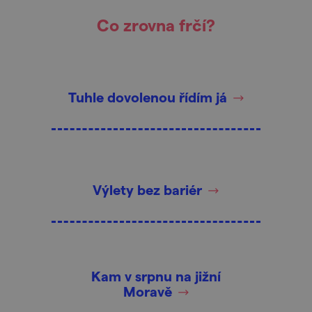
Co zrovna frčí?
Tuhle dovolenou řídím já
Výlety bez bariér
Kam v srpnu na jižní
Moravě