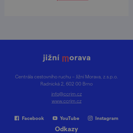
Centrála cestovního ruchu – Jižní Morava, z.s.p.o.
Radnická 2, 602 00 Brno
info@ccrjm.cz
www.ccrjm.cz
Facebook
YouTube
Instagram
Odkazy