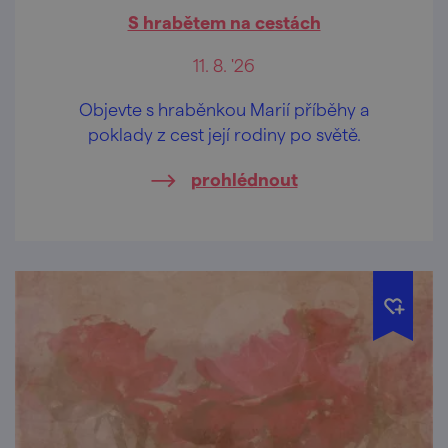
S hrabětem na cestách
11. 8. '26
Objevte s hraběnkou Marií příběhy a
poklady z cest její rodiny po světě.
prohlédnout