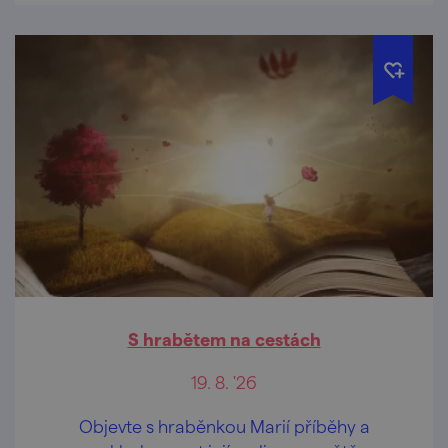
S hrabětem na cestách
19. 8. '26
Objevte s hraběnkou Marií příběhy a