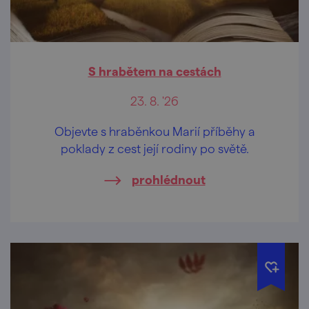
S hrabětem na cestách
23. 8. '26
Objevte s hraběnkou Marií příběhy a
poklady z cest její rodiny po světě.
prohlédnout