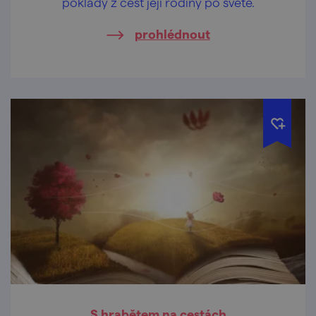
poklady z cest její rodiny po světě.
prohlédnout
S hrabětem na cestách