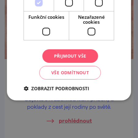
Funkční cookies
Nezařazené
cookies
PŘIJMOUT VŠE
S hrabětem na cestách
VŠE ODMÍTNOUT
16. 8. '26
ZOBRAZIT PODROBNOSTI
Objevte s hraběnkou Marií příběhy a
poklady z cest její rodiny po světě.
prohlédnout