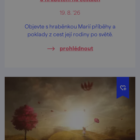
19. 8. '26
Objevte s hraběnkou Marií příběhy a
poklady z cest její rodiny po světě.
prohlédnout