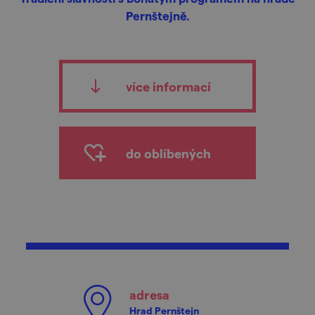
Pernštejně.
více informací
do oblíbených
adresa
Hrad Pernštejn