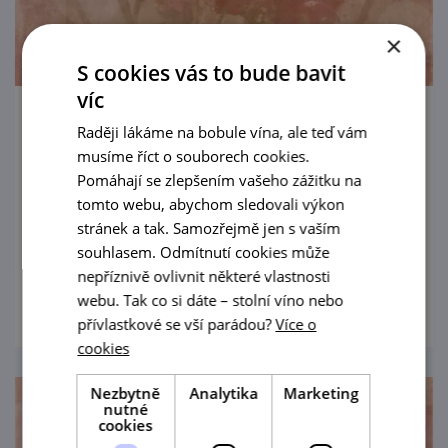
×
S cookies vás to bude bavit
víc
S hrabětem na cestách
Raději lákáme na bobule vína, ale teď vám
musíme říct o souborech cookies.
16. 8. '26
Pomáhají se zlepšením vašeho zážitku na
tomto webu, abychom sledovali výkon
Objevte s hraběnkou Marií příběhy a
stránek a tak. Samozřejmě jen s vaším
poklady z cest její rodiny po světě.
souhlasem. Odmítnutí cookies může
nepříznivě ovlivnit některé vlastnosti
prohlédnout
webu. Tak co si dáte – stolní víno nebo
přívlastkové se vší parádou?
Více o
cookies
Nezbytně
Analytika
Marketing
nutné
cookies