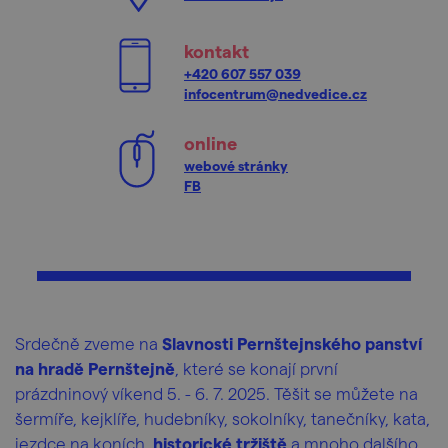
kontakt
+420 607 557 039
infocentrum@nedvedice.cz
online
webové stránky
FB
Srdečně zveme na
Slavnosti Pernštejnského panství
na hradě Pernštejně
, které se konají první
prázdninový víkend 5. - 6. 7. 2025. Těšit se můžete na
šermíře, kejklíře, hudebníky, sokolníky, tanečníky, kata,
jezdce na koních,
historické tržiště
a mnoho dalšího.