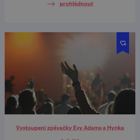
prohlédnout
autenticky dochovaného interiéru, který
patří k nejcennějším historickým památkám
města.
Vystoupení zpěvačky Evy Adams a Hynka