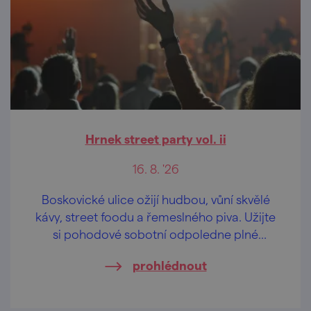
Hrnek street party vol. ii
16. 8. '26
Boskovické ulice ožijí hudbou, vůní skvělé
kávy, street foodu a řemeslného piva. Užijte
si pohodové sobotní odpoledne plné
koncertů, DJ setů, dobrého jídla i zábavy – a
prohlédnout
navíc se vstupem zdarma.