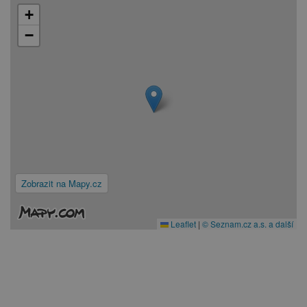
+
−
Zobrazit na Mapy.cz
Leaflet
|
© Seznam.cz a.s. a další