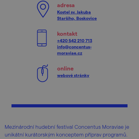
adresa
Kostel sv. Jakuba
Staršího, Boskovice
kontakt
+420 542 210 713
info@concentus-
moraviae.cz
online
webové stránky
Mezinárodní hudební festival Concentus Moraviae je
unikátní kurátorským konceptem příprav programů.