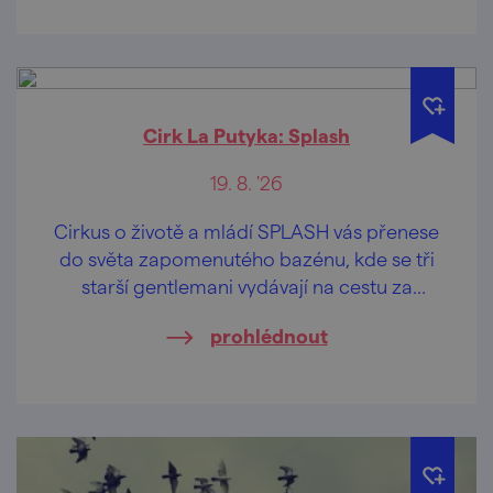
Cirk La Putyka: Splash
19. 8. '26
Cirkus o životě a mládí SPLASH vás přenese
do světa zapomenutého bazénu, kde se tři
starší gentlemani vydávají na cestu za
objevováním radosti a svobody. Unavení
prohlédnout
každodenní rutinou ztratili schopnost vnímat
malé zázraky kolem sebe i v sobě.