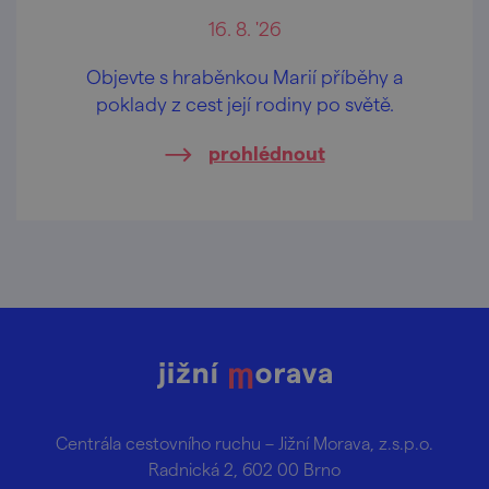
16. 8. '26
Objevte s hraběnkou Marií příběhy a
poklady z cest její rodiny po světě.
prohlédnout
Centrála cestovního ruchu – Jižní Morava, z.s.p.o.
Radnická 2, 602 00 Brno