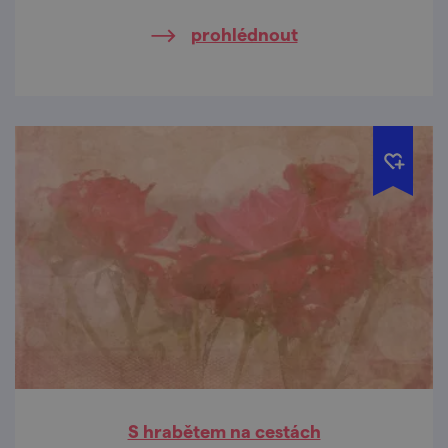
prohlédnout
S hrabětem na cestách