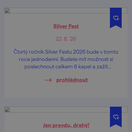
Silver Fest
22. 8. '26
Čtvrtý ročník Silver Festu 2026 bude v tomto
roce jednodenní. Budete mít možnost si
poslechnout celkem 6 kapel a zažít
pohodovou atmosféru Panského dvora v
prohlédnout
Boskovicích.
Jen pravdu, drahý!