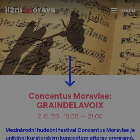
menu
Concentus Moraviae:
GRAINDELAVOIX
2. 6. '26
19:30 — 21:00
Mezinárodní hudební festival Concentus Moraviae je
unikátní kurátorským konceptem příprav programů.