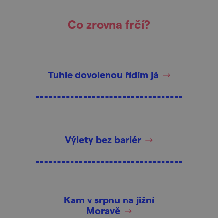
Co zrovna frčí?
Tuhle dovolenou řídím já
Výlety bez bariér
Kam v srpnu na jižní
Moravě