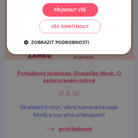
PŘIJMOUT VŠE
VŠE ODMÍTNOUT
ZOBRAZIT PODROBNOSTI
Pohádkový hřebínek: Divadýlko Mrak, O
začarovaném mlýně
21. 8. '26
Strašidelný mlýn, věrný kamarád krysák
Matěj a noc plná překvapení!
prohlédnout