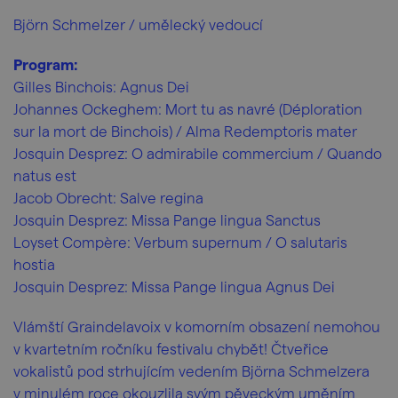
Björn Schmelzer / umělecký vedoucí
Program:
Gilles Binchois: Agnus Dei
Johannes Ockeghem: Mort tu as navré (Déploration
sur la mort de Binchois) / Alma Redemptoris mater
Josquin Desprez: O admirabile commercium / Quando
natus est
Jacob Obrecht: Salve regina
Josquin Desprez: Missa Pange lingua Sanctus
Loyset Compère: Verbum supernum / O salutaris
hostia
Josquin Desprez: Missa Pange lingua Agnus Dei
Vlámští Graindelavoix v komorním obsazení nemohou
v kvartetním ročníku festivalu chybět! Čtveřice
vokalistů pod strhujícím vedením Björna Schmelzera
v minulém roce okouzlila svým pěveckým uměním