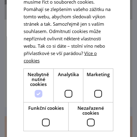
musíme říct o souborech cookies.
Pomáhají se zlepšením vašeho zážitku na
tomto webu, abychom sledovali výkon
stránek a tak. Samozřejmě jen s vaším
souhlasem. Odmítnutí cookies může
Josef Koudelka - Invaze 68
nepříznivě ovlivnit některé vlastnosti
16. 5. — 20. 9. '26
webu. Tak co si dáte – stolní víno nebo
přívlastkové se vší parádou?
Více o
Světově proslulý fotograf Josef Koudelka
cookies
přijal nabídku vystavit své ikonické snímky ve
svém rodném městě.
Nezbytně
Analytika
Marketing
nutné
cookies
prohlédnout
Funkční cookies
Nezařazené
cookies