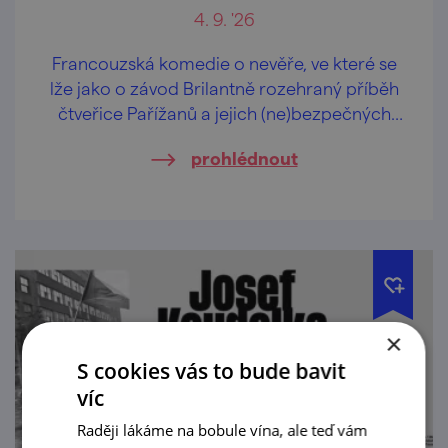
4. 9. '26
Francouzská komedie o nevěře, ve které se
lže jako o závod Brilantně rozehraný příběh
čtveřice Pařížanů a jejich (ne)bezpečných
vztahů.
prohlédnout
×
S cookies vás to bude bavit
víc
Raději lákáme na bobule vína, ale teď vám