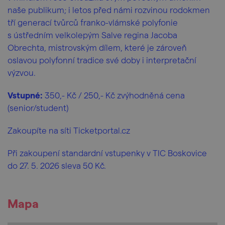
naše publikum; i letos před námi rozvinou rodokmen
tří generací tvůrců franko-vlámské polyfonie
s ústředním velkolepým Salve regina Jacoba
Obrechta, mistrovským dílem, které je zároveň
oslavou polyfonní tradice své doby i interpretační
výzvou.
Vstupné:
350,- Kč / 250,- Kč zvýhodněná cena
(senior/student)
Zakoupíte na síti Ticketportal.cz
Při zakoupení standardní vstupenky v TIC Boskovice
do 27. 5. 2026 sleva 50 Kč.
Mapa