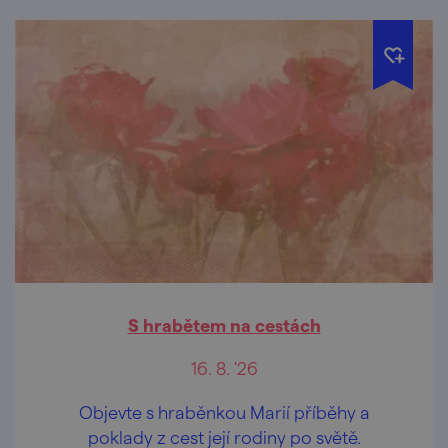
S hrabětem na cestách
16. 8. '26
Objevte s hraběnkou Marií příběhy a
poklady z cest její rodiny po světě.