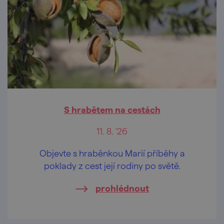
S hrabětem na cestách
11. 8. '26
Objevte s hraběnkou Marií příběhy a
poklady z cest její rodiny po světě.
prohlédnout