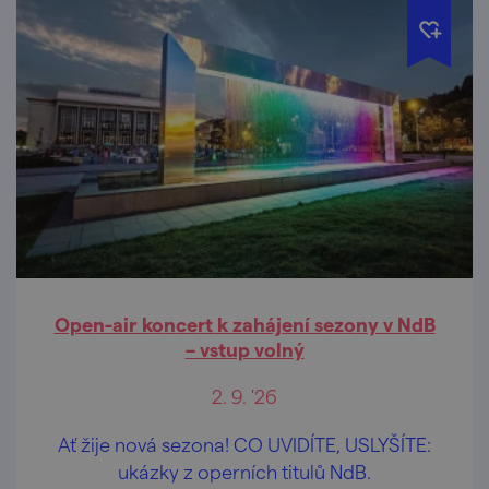
Open-air koncert k zahájení sezony v NdB
– vstup volný
2. 9. '26
Ať žije nová sezona! CO UVIDÍTE, USLYŠÍTE:
ukázky z operních titulů NdB.