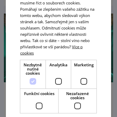
musíme říct o souborech cookies.
Pomáhají se zlepšením vašeho zážitku na
tomto webu, abychom sledovali výkon
stránek a tak. Samozřejmě jen s vaším
souhlasem. Odmítnutí cookies může
nepříznivě ovlivnit některé vlastnosti
webu. Tak co si dáte – stolní víno nebo
přívlastkové se vší parádou?
Více o
cookies
Nezbytně
Analytika
Marketing
nutné
cookies
B-Side Band 20 let – Jaromír Hnilička:
Funkční cookies
Nezařazené
cookies
Missa Jazz & Pavel Zlámal: Jazzové variace
na svatováclavský chorál
28. 9. '26