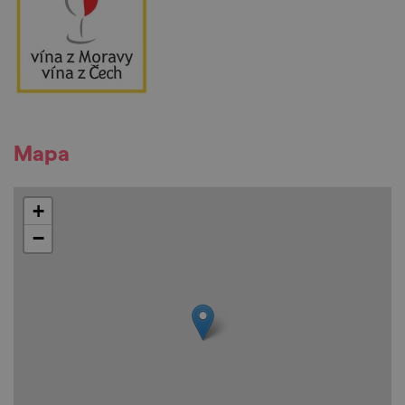
Mapa
+
−