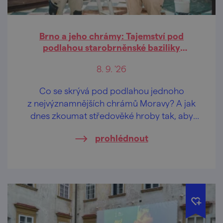
Brno a jeho chrámy: Tajemství pod
podlahou starobrněnské baziliky
(přednáška)
8. 9. '26
Co se skrývá pod podlahou jednoho
z nejvýznamnějších chrámů Moravy? A jak
dnes zkoumat středověké hroby tak, aby
byly respektovány vědecké, památkové
prohlédnout
i pietní požadavky?