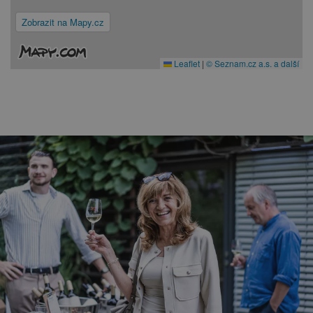
Zobrazit na Mapy.cz
Leaflet
|
© Seznam.cz a.s. a další