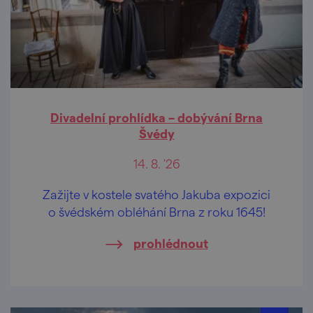
Divadelní prohlídka – dobývání Brna
Švédy
14. 8. '26
Zažijte v kostele svatého Jakuba expozici
o švédském obléhání Brna z roku 1645!
prohlédnout