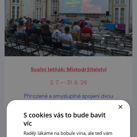
Scalní letňák: Místodržitelství
2. 7. — 31. 8. '26
Přirozené a smysluplné spojení dvou
kulturních institucí působících na
×
Moravském náměstí vyústilo do společného
S cookies vás to bude bavit
projektu Scalního letňáku: Místodržitelství
víc
prohlédnout
Raději lákáme na bobule vína, ale teď vám