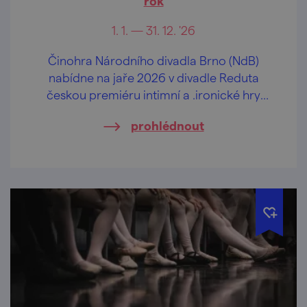
rok
1. 1. — 31. 12. '26
Činohra Národního divadla Brno (NdB)
nabídne na jaře 2026 v divadle Reduta
českou premiéru intimní a .ironické hry
changes německé dramatičky Maji Zade
prohlédnout