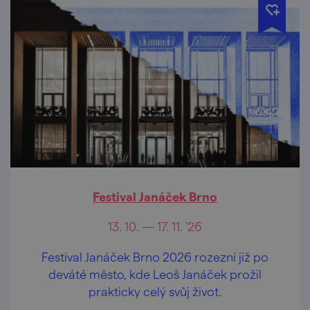
Festival Janáček Brno
13. 10. — 17. 11. '26
Festival Janáček Brno 2026 rozezní již po
deváté město, kde Leoš Janáček prožil
prakticky celý svůj život.