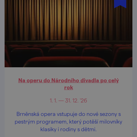
Na operu do Národního divadla po celý
rok
1. 1. — 31. 12. '26
Brněnská opera vstupuje do nové sezony s
pestrým programem, který potěší milovníky
klasiky i rodiny s dětmi.