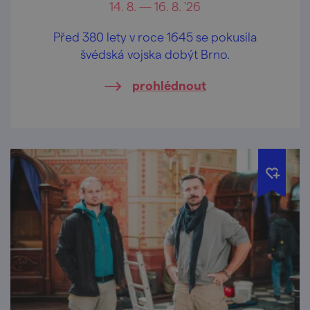
14. 8. — 16. 8. '26
Před 380 lety v roce 1645 se pokusila
švédská vojska dobýt Brno.
prohlédnout