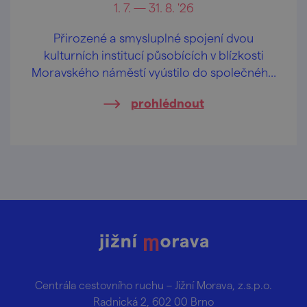
1. 7. — 31. 8. '26
Přirozené a smysluplné spojení dvou
kulturních institucí působících v blízkosti
Moravského náměstí vyústilo do společného
projektu Scalního letňáku: Janáček.
prohlédnout
Centrála cestovního ruchu – Jižní Morava, z.s.p.o.
Radnická 2, 602 00 Brno