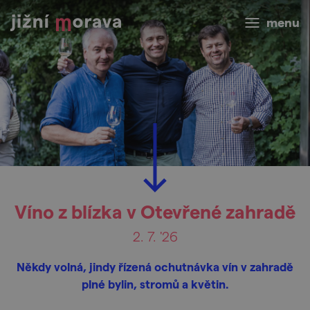
menu
Víno z blízka v Otevřené zahradě
2. 7. '26
Někdy volná, jindy řízená ochutnávka vín v zahradě
plné bylin, stromů a květin.