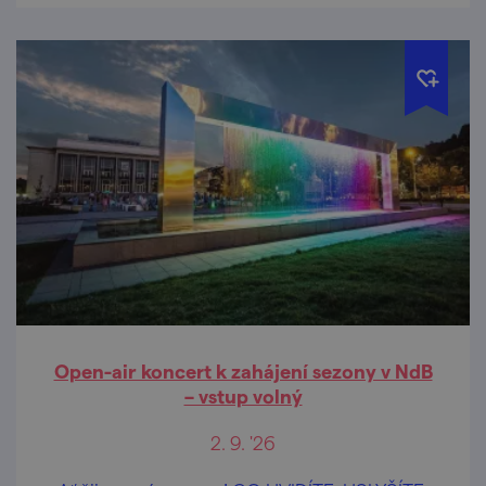
Open-air koncert k zahájení sezony v NdB
– vstup volný
2. 9. '26