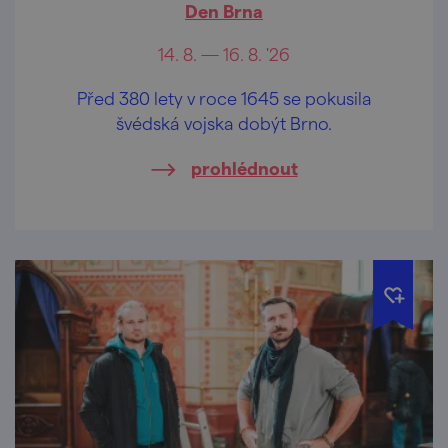
Den Brna
14. 8. — 16. 8. '26
Před 380 lety v roce 1645 se pokusila
švédská vojska dobýt Brno.
prohlédnout