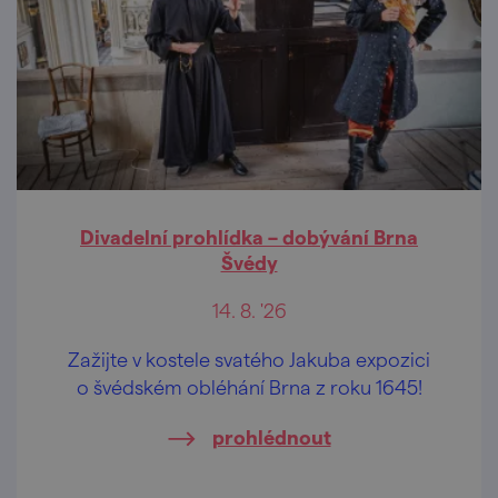
Divadelní prohlídka – dobývání Brna
Švédy
14. 8. '26
Zažijte v kostele svatého Jakuba expozici
o švédském obléhání Brna z roku 1645!
prohlédnout