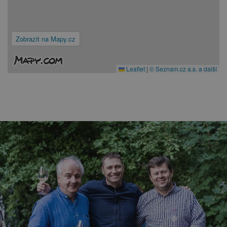
Zobrazit na Mapy.cz
Leaflet
|
© Seznam.cz a.s. a další