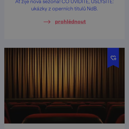
Ať žije nová sezona! CO UVIDÍTE, USLYŠÍTE:
ukázky z operních titulů NdB.
prohlédnout