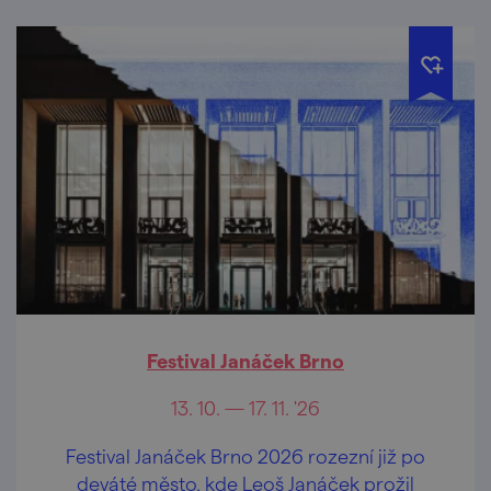
Festival Janáček Brno
13. 10. — 17. 11. '26
Festival Janáček Brno 2026 rozezní již po
deváté město, kde Leoš Janáček prožil