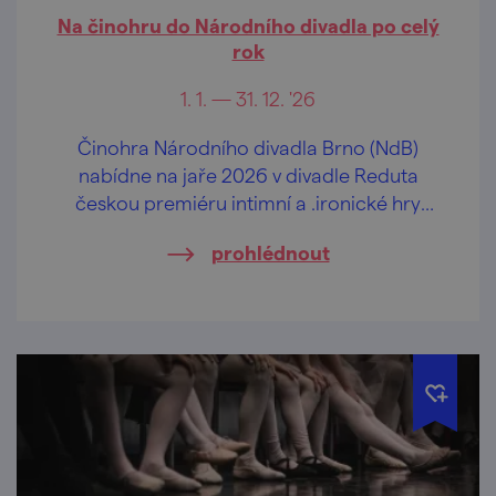
Na činohru do Národního divadla po celý
rok
1. 1. — 31. 12. '26
Činohra Národního divadla Brno (NdB)
nabídne na jaře 2026 v divadle Reduta
českou premiéru intimní a .ironické hry
changes německé dramatičky Maji Zade
prohlédnout