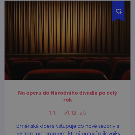
Na operu do Národního divadla po celý
rok
1. 1. — 31. 12. '26
Brněnská opera vstupuje do nové sezony s
pestrým programem, který potěší milovníky