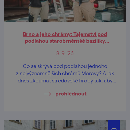
Brno a jeho chrámy: Tajemství pod
podlahou starobrněnské baziliky
(přednáška)
8. 9. '26
Co se skrývá pod podlahou jednoho
z nejvýznamnějších chrámů Moravy? A jak
dnes zkoumat středověké hroby tak, aby
byly respektovány vědecké, památkové
prohlédnout
i pietní požadavky?