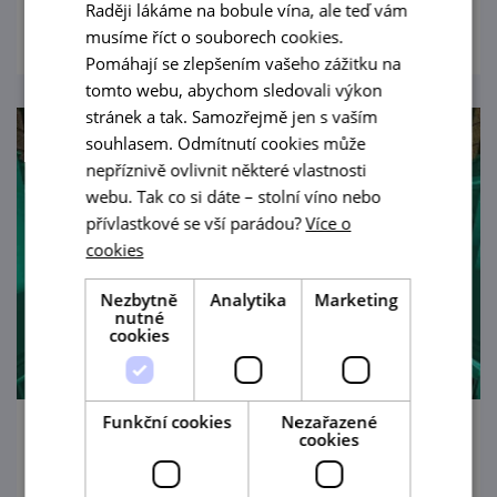
prohlédnout
Raději lákáme na bobule vína, ale teď vám
musíme říct o souborech cookies.
Pomáhají se zlepšením vašeho zážitku na
tomto webu, abychom sledovali výkon
stránek a tak. Samozřejmě jen s vaším
souhlasem. Odmítnutí cookies může
nepříznivě ovlivnit některé vlastnosti
webu. Tak co si dáte – stolní víno nebo
přívlastkové se vší parádou?
Více o
cookies
Nezbytně
Analytika
Marketing
nutné
cookies
Funkční cookies
Nezařazené
cookies
B-Side Band 20 let – Jaromír Hnilička:
Missa Jazz & Pavel Zlámal: Jazzové variace
na svatováclavský chorál