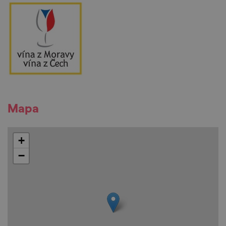
Mapa
+
−