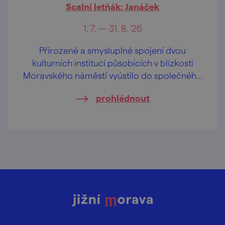
Scalní letňák: Janáček
1. 7. — 31. 8. '26
Přirozené a smysluplné spojení dvou
kulturních institucí působících v blízkosti
Moravského náměstí vyústilo do společného
projektu Scalního letňáku: Janáček.
prohlédnout