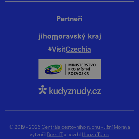
Partneři
© 2019 - 2026
Centrála cestovního ruchu - Jižní Morava
vytvořil
Burn IT
x navrhl
Honza Tůma