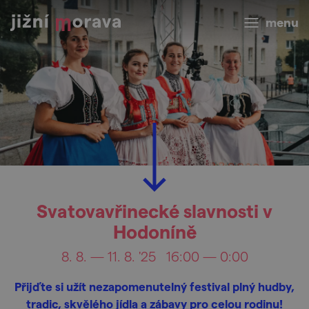
menu
Svatovavřinecké slavnosti v
Hodoníně
8. 8. — 11. 8. '25
16:00 — 0:00
Přijďte si užít nezapomenutelný festival plný hudby,
tradic, skvělého jídla a zábavy pro celou rodinu!