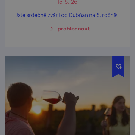
15. 8. '26
Jste srdečně zváni do Dubňan na 6. ročník.
prohlédnout