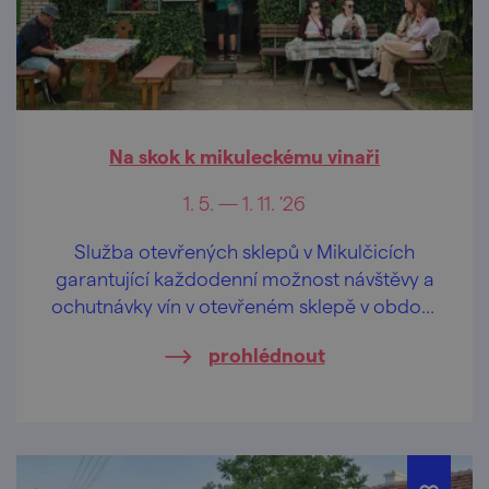
Na skok k mikuleckému vinaři
1. 5. — 1. 11. '26
Služba otevřených sklepů v Mikulčicích
garantující každodenní možnost návštěvy a
ochutnávky vín v otevřeném sklepě v období
prázdnin, v květnu, červnu a září o
prohlédnout
víkendech.