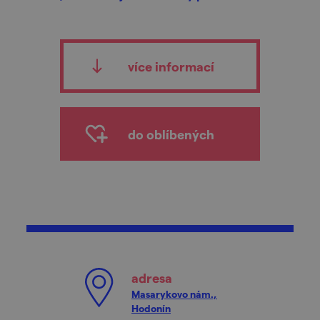
více informací
do oblíbených
adresa
Masarykovo nám.,
Hodonín