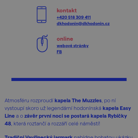
kontakt
+420 518 309 411
dkhodonin@dkhodonin.cz
online
webové stránky
FB
Atmosféru rozproudí
kapela The Muzzles
, po ní
vystoupí skoro už legendární hodonínská
kapela Easy
Line
a o
závěr první noci se postará
kapela Rybičky
48
, která roztančí a rozzáří celé náměstí!
Tradiční Vavřinecký jarmark
nabídne bohatou ukázku