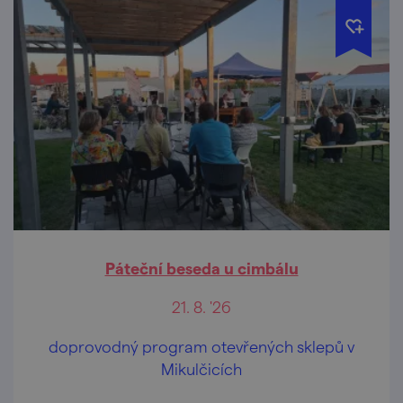
Páteční beseda u cimbálu
21. 8. '26
doprovodný program otevřených sklepů v
Mikulčicích