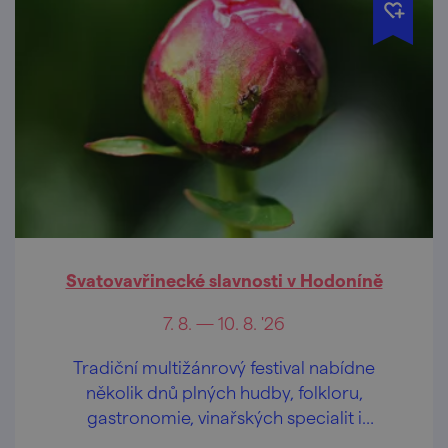
Svatovavřinecké slavnosti v Hodoníně
7. 8. — 10. 8. '26
Tradiční multižánrový festival nabídne
několik dnů plných hudby, folkloru,
gastronomie, vinařských specialit i
programu pro celou rodinu.