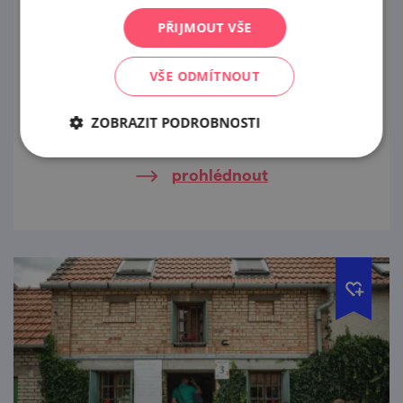
Vánoce u vinaře
PŘIJMOUT VŠE
12. 12. '26
VŠE ODMÍTNOUT
Tradiční vánoční atmosféra plná vůně
perníčků jmelí a svařeného vína. Vánoční
ZOBRAZIT PODROBNOSTI
dětské dílničky, vánoční dekorace, jmelí,
medové výrobky a přijede i kovář!
prohlédnout