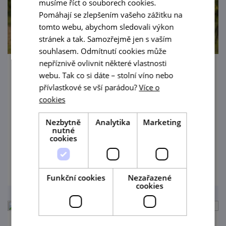
musíme říct o souborech cookies.
Pomáhají se zlepšením vašeho zážitku na
tomto webu, abychom sledovali výkon
stránek a tak. Samozřejmě jen s vaším
souhlasem. Odmítnutí cookies může
nepříznivě ovlivnit některé vlastnosti
Letní otevřené sklepy v Ratiškovicích
webu. Tak co si dáte – stolní víno nebo
přívlastkové se vší parádou?
Více o
22. 8. '26
cookies
Přijďte ochutnat vína přímo u sklepů na
Nezbytně
Analytika
Marketing
nutné
vinařské uličce Slavín!
cookies
prohlédnout
Funkční cookies
Nezařazené
cookies