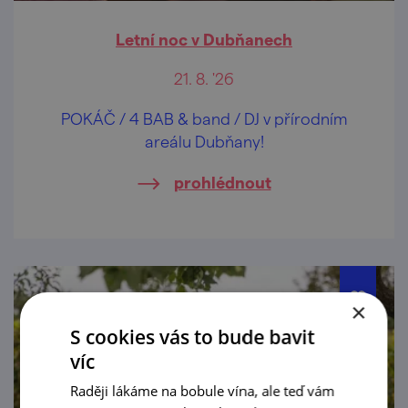
Letní noc v Dubňanech
21. 8. '26
POKÁČ / 4 BAB & band / DJ v přírodním
areálu Dubňany!
prohlédnout
×
S cookies vás to bude bavit
víc
Raději lákáme na bobule vína, ale teď vám