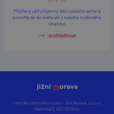
Přijďte si užít příjemný letní páteční večer a
ponořte se do světa vín z našeho rodinného
vinařství.
prohlédnout
Centrála cestovního ruchu – Jižní Morava, z.s.p.o.
Radnická 2, 602 00 Brno