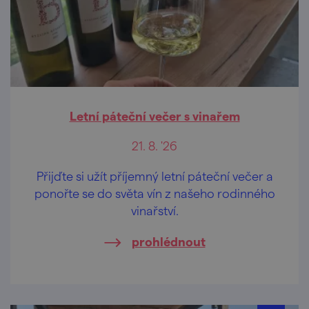
Letní páteční večer s vinařem
21. 8. '26
Přijďte si užít příjemný letní páteční večer a
ponořte se do světa vín z našeho rodinného
vinařství.
prohlédnout