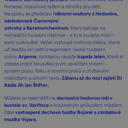
řemesel, historické ležení a dílničky pro děti.
Na pódiu se představí f
olklorní soubory z Hodonína,
následované Čarovnými
ostrohy a Keramorchestrem
, který zahraje na
netradiční hudební nástroje – a ty si budete moci i
sami vyzkoušet. Večer vystoupí rocková stálice, která
už desítky let patří k legendám české hudební
scény
Argema
, na kterou naváže
kapela Jelen
, která si
získala srdce fanoušků svým osobitým stylem –
spojení popu, folku a country prvků s chytlavými
melodiemi a silnými texty.
Zábavu až do noci zajistí DJ
Rádia Jih Jan Štifter.
Můžete se také těšit na
slavnostní hodovou mši v
kostele sv. Vavřince
a krojovaným průvodem městem.
Dále
vystoupení dechové hudby Bojané a cimbálové
muziky Vojara.