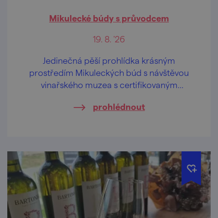
Mikulecké búdy s průvodcem
19. 8. '26
Jedinečná pěší prohlídka krásným
prostředím Mikuleckých búd s návštěvou
vinařského muzea s certifikovaným
průvodcem zakončená ochutnávkou nejen
prohlédnout
vína.