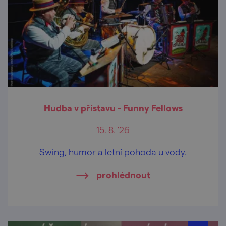
Hudba v přístavu - Funny Fellows
15. 8. '26
Swing, humor a letní pohoda u vody.
prohlédnout