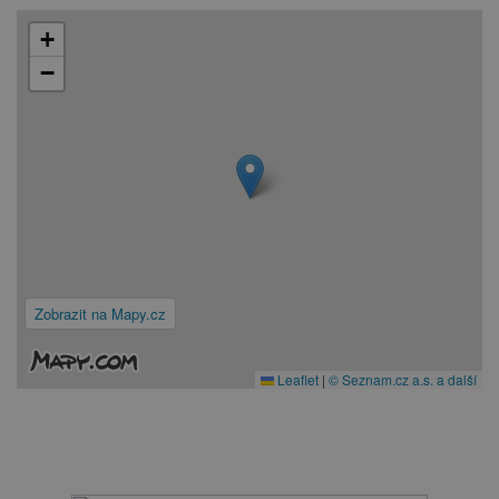
+
−
Zobrazit na Mapy.cz
Leaflet
|
© Seznam.cz a.s. a další