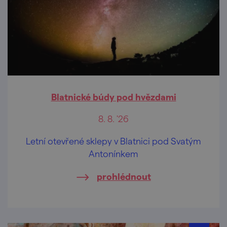
Blatnické búdy pod hvězdami
8. 8. '26
Letní otevřené sklepy v Blatnici pod Svatým
Antonínkem
prohlédnout