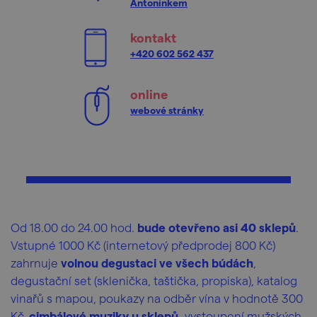
Antonínkem
kontakt
+420 602 562 437
online
webové stránky
Od 18.00 do 24.00 hod.
bude otevřeno asi 40 sklepů
.
Vstupné 1000 Kč (internetový předprodej 800 Kč)
zahrnuje
volnou degustaci ve všech búdách
,
degustační set (sklenička, taštička, propiska), katalog
vinařů s mapou, poukazy na odběr vína v hodnotě 300
Kč,
cimbálové muziky u sklepů,
vystoupení mužských