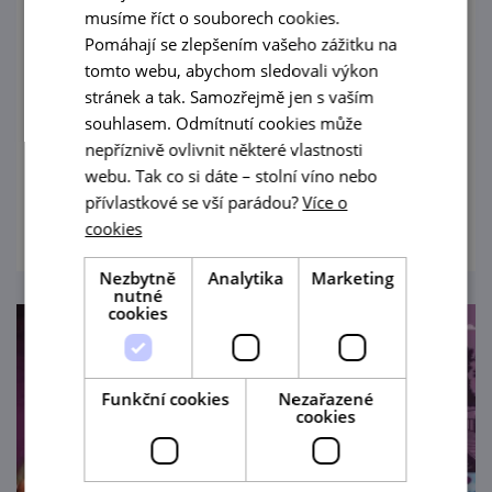
ve Veselí nad Moravou
musíme říct o souborech cookies.
Pomáhají se zlepšením vašeho zážitku na
1. 7. — 31. 8. '26
tomto webu, abychom sledovali výkon
stránek a tak. Samozřejmě jen s vaším
Navštivte jednu z nejvýznamnějších
souhlasem. Odmítnutí cookies může
barokních památek na jižní Moravě a
nepříznivě ovlivnit některé vlastnosti
nejvýznamnější památku města Veselí nad
webu. Tak co si dáte – stolní víno nebo
Moravou!
přívlastkové se vší parádou?
Více o
prohlédnout
cookies
Nezbytně
Analytika
Marketing
nutné
cookies
Funkční cookies
Nezařazené
cookies