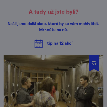
A tady už jste byli?
Našli jsme další akce, které by se vám mohly líbit.
Mrkněte na ně.
tip na
12
akcí