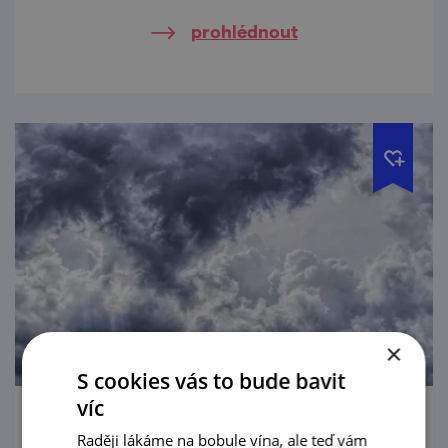
malířská a sochařská díla.
prohlédnout
×
S cookies vás to bude bavit
víc
Prohlídky v kostele sv. Andělů strážných
Raději lákáme na bobule vína, ale teď vám