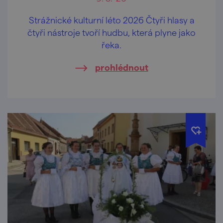
Strážnické kulturní léto 2026 Čtyři hlasy a
čtyři nástroje tvoří hudbu, která plyne jako
řeka.
prohlédnout