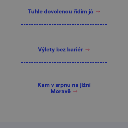
Tuhle dovolenou řídím já
Výlety bez bariér
Kam v srpnu na jižní
Moravě