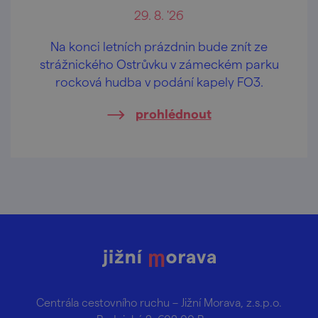
29. 8. '26
Na konci letních prázdnin bude znít ze
strážnického Ostrůvku v zámeckém parku
rocková hudba v podání kapely FO3.
prohlédnout
Centrála cestovního ruchu – Jižní Morava, z.s.p.o.