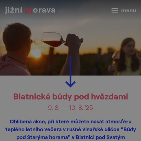
menu
Blatnické búdy pod hvězdami
9. 8. — 10. 8. '25
Oblíbená akce, při které můžete nasát atmosféru
teplého letního večera v rušné vinařské uličce "Búdy
pod Starýma horama" v Blatnici pod Svatým