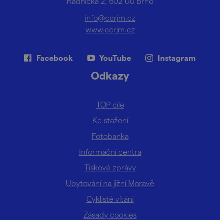
Radnická 2, 602 00 Brno
info@ccrjm.cz
www.ccrjm.cz
Facebook
YouTube
Instagram
Odkazy
TOP cíle
Ke stažení
Fotobanka
Informační centra
Tiskové zprávy
Ubytování na jižní Moravě
Cyklisté vítáni
Zásady cookies