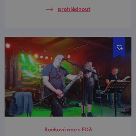
energii, která k létu prostě patří.
prohlédnout
Rocková noc s FO3