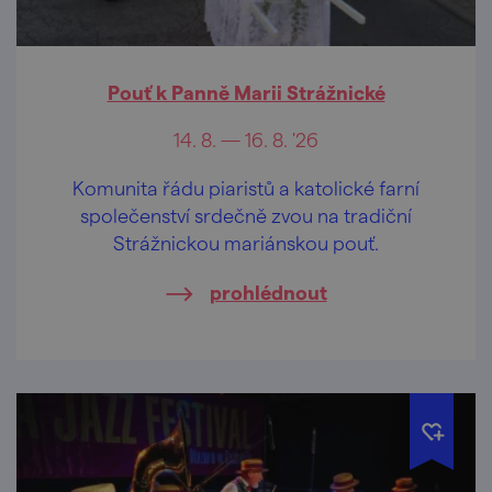
Pouť k Panně Marii Strážnické
14. 8. — 16. 8. '26
Komunita řádu piaristů a katolické farní
společenství srdečně zvou na tradiční
Strážnickou mariánskou pouť.
prohlédnout