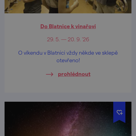
Do Blatnice k vinařovi
29. 5. — 20. 9. '26
O víkendu v Blatnici vždy někde ve sklepě
otevřeno!
prohlédnout