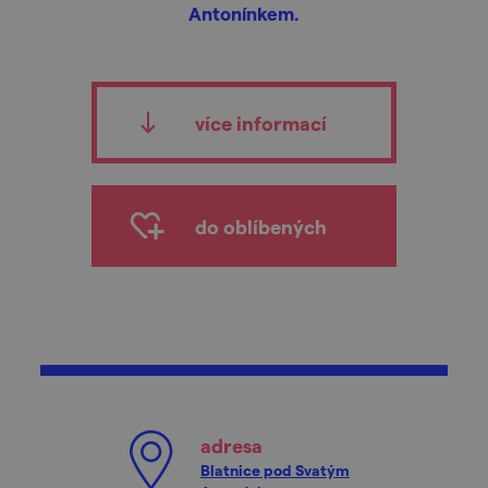
Antonínkem.
více informací
do oblíbených
adresa
Blatnice pod Svatým