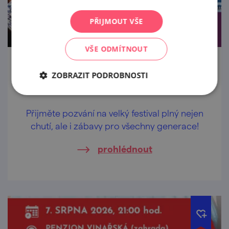
PŘIJMOUT VŠE
VŠE ODMÍTNOUT
Festival plný chutí - Veselí nad Moravou
ZOBRAZIT PODROBNOSTI
19. 9. '26
Přijměte pozvání na velký festival plný nejen
chutí, ale i zábavy pro všechny generace!
prohlédnout