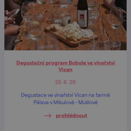
Degustační program Bobule ve vinařství
Vican
28. 8. '26
Degustace ve vinařství Vican na farmě
Pálava v Mikulově - Mušlově
prohlédnout