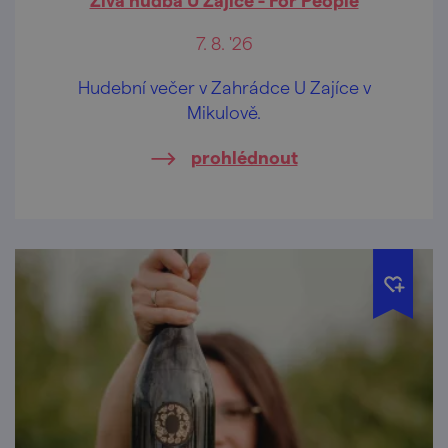
7. 8. '26
Hudební večer v Zahrádce U Zajíce v
Mikulově.
prohlédnout