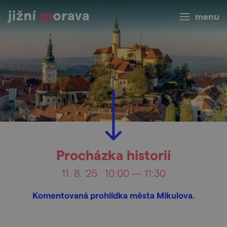
menu
Procházka historií
11. 8. '25
10:00 — 11:30
Komentovaná prohlídka města Mikulova.