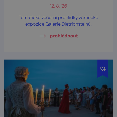
12. 8. '26
Tematické večerní prohlídky zámecké
expozice Galerie Dietrichsteinů.
prohlédnout