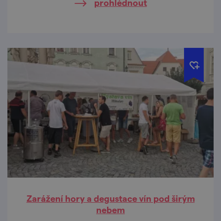
prohlédnout
Zarážení hory a degustace vín pod širým
nebem