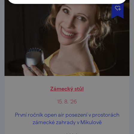
Zámecký stůl
15. 8. '26
První ročník open air posezení v prostorách
zámecké zahrady v Mikulově