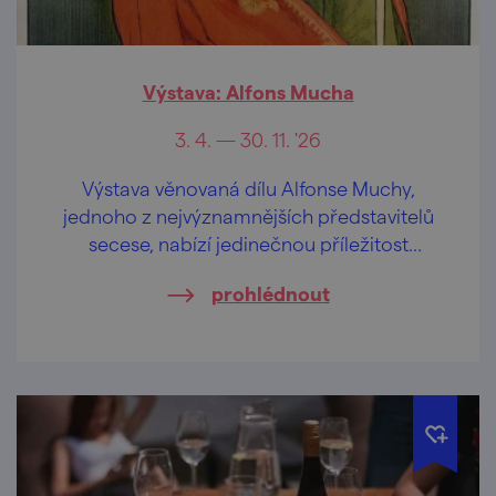
Výstava: Alfons Mucha
3. 4. — 30. 11. '26
Výstava věnovaná dílu Alfonse Muchy,
jednoho z nejvýznamnějších představitelů
secese, nabízí jedinečnou příležitost
nahlédnout do světa tohoto umělce.
prohlédnout