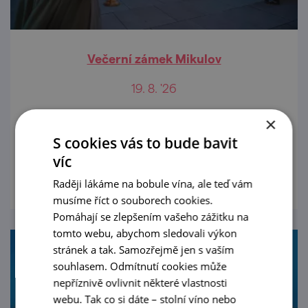
Večerní zámek Mikulov
19. 8. '26
Tematické večerní prohlídky zámecké
×
expozice Galerie Dietrichsteinů.
S cookies vás to bude bavit
víc
prohlédnout
Raději lákáme na bobule vína, ale teď vám
musíme říct o souborech cookies.
Pomáhají se zlepšením vašeho zážitku na
tomto webu, abychom sledovali výkon
stránek a tak. Samozřejmě jen s vaším
souhlasem. Odmítnutí cookies může
nepříznivě ovlivnit některé vlastnosti
webu. Tak co si dáte – stolní víno nebo