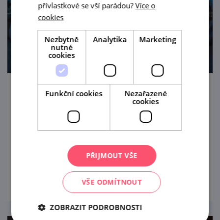
přívlastkové se vší parádou?
Více o
cookies
Nezbytně
Analytika
Marketing
nutné
cookies
Večerní zámek Mikulov
Funkční cookies
Nezařazené
cookies
26. 8. '26
Tematické večerní prohlídky zámecké
expozice Galerie Dietrichsteinů.
PŘIJMOUT VŠE
prohlédnout
VŠE ODMÍTNOUT
ZOBRAZIT PODROBNOSTI