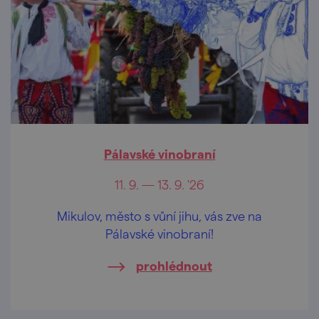
Pálavské vinobraní
11. 9. — 13. 9. '26
Mikulov, město s vůní jihu, vás zve na
Pálavské vinobraní!
prohlédnout