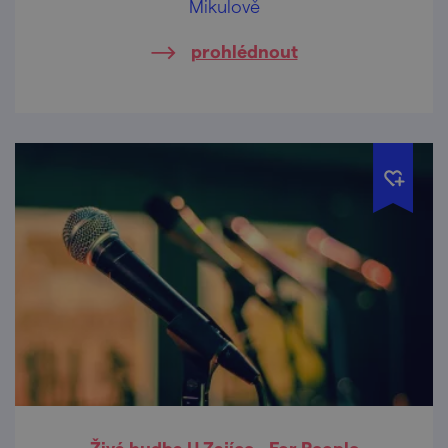
Mikulově
prohlédnout
Živá hudba U Zajíce - For People