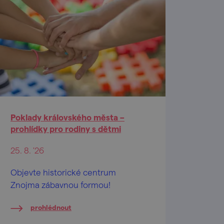
Poklady královského města –
prohlídky pro rodiny s dětmi
25. 8. '26
Objevte historické centrum
Znojma zábavnou formou!
prohlédnout