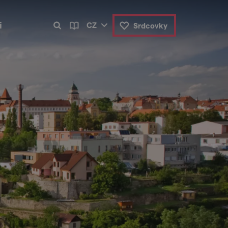
i
CZ
Srdcovky