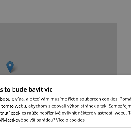
s to bude bavit víc
 bobule vína, ale teď vám musíme říct o souborech cookies. Pomá
a tomto webu, abychom sledovali výkon stránek a tak. Samozřejm
utí cookies může nepříznivě ovlivnit některé vlastnosti webu. Ta
přívlastkové se vší parádou?
Více o cookies
Leaflet
|
© Seznam.cz a.s. a další