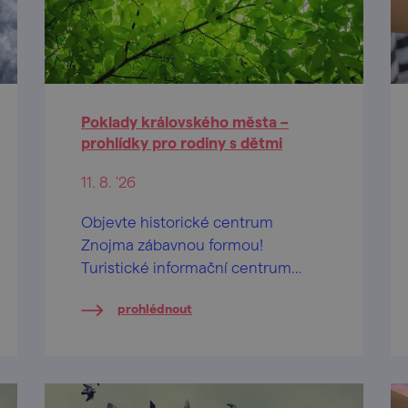
Poklady královského města –
prohlídky pro rodiny s dětmi
11. 8. '26
Objevte historické centrum
Znojma zábavnou formou!
Turistické informační centrum
města Znojma připravilo během
prohlédnout
letních prázdnin pravidelné
komentované prohlídky určené
především rodinám s dětmi.