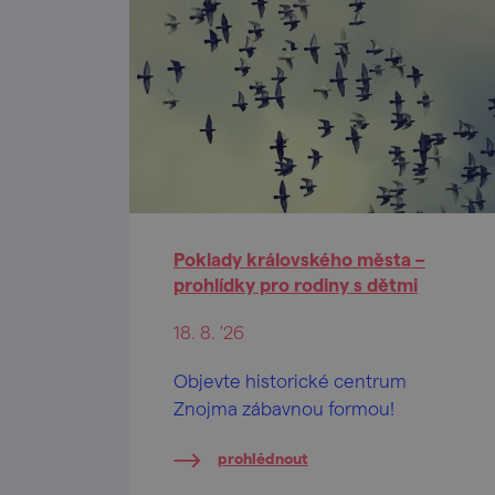
Poklady královského města –
prohlídky pro rodiny s dětmi
18. 8. '26
Objevte historické centrum
Znojma zábavnou formou!
prohlédnout