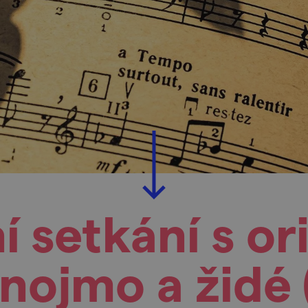
 setkání s or
 Znojmo a židé