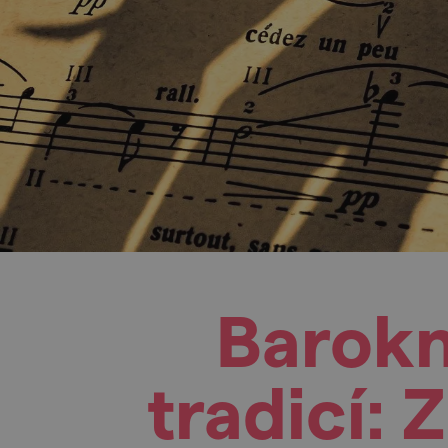
Barokní
tradicí: