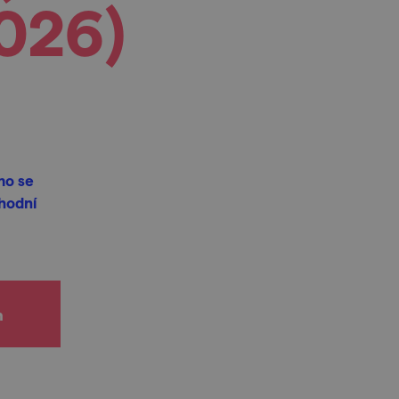
2026)
mo se
chodní
h