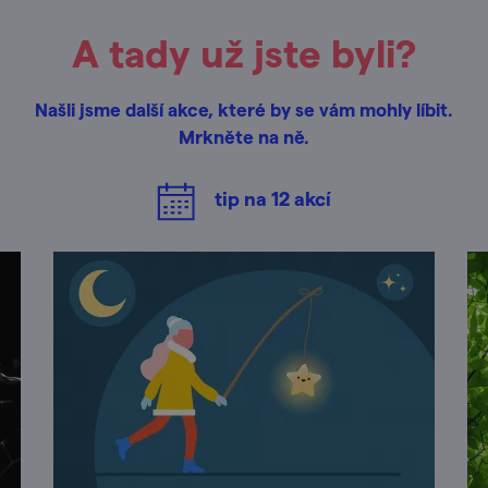
A tady už jste byli?
Našli jsme další akce, které by se vám mohly líbit.
Mrkněte na ně.
tip na
12
akcí