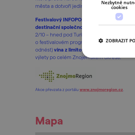
Nezbytně nutn
města a dotvoří jedinečnou atmosféru fest
cookies
Festivalový INFOPOINT
najdete po celou 
destinační společnosti ZnojmoRegion
v h
2/10 – hned pod Turistickým informačním 
ZOBRAZIT P
o festivalovém programu, zde můžete také
odnést)
vína z limitované festivalové edic
výlety po celém Znojemském okrese.
Akce převzata z portálu
www.znojmoregion.cz
.
Mapa