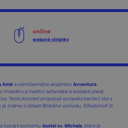
online
webové stránky
a Amir
a osmičlenného ansámblu
Avventura
Vivaldiho a tradiční sefardské a arabské písně,
ivy. Tento koncert propojuje evropský barokní styl s
k je známe z oblastí Blízkého východu, Středomoří či
to konání koncertu:
kostel sv. Michala
, který je