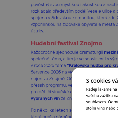
pověstný svou mystikou i akustikou a nacház
rozkládala především podél Veselé ulice a by
spojena s židovskou komunitou, která zde ži
vzpomínkou na židovské obyvatele města Znoj
ústrky.
Hudební festival Znojmo
Každoročně sjednocuje dramaturgii
meziná
společné téma, a tím je ve souvislosti s v
v roce 2026 téma
"Královská hudba pro kr
července 2026 na více než 30 koncertů, pře
nejen ve Znojmě. Očekávejte skvělé koncert
S cookies vá
přesah programu, ve kterém nechybí cimbál
Raději lákáme na
pro děti či vinařské a gastro akce. Každý k
vašeho zážitku n
vybraných vín
ze Znojemské vinařské podob
souhlasem. Odmítn
stolní víno nebo 
Po několika letech se Hudební festival Znoj
která prošla náročnou rekonstrukcí. Večern