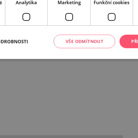
é
Analytika
Marketing
Funkční cookies
ivalových dnů v centru města Znojma.
dobu konání Hudebního festivalu Znojmo
v kanceláři
istorickém centru Znojma u Radniční věže (Obroková
centrem města Znojma). Kromě aktuálních informací
ODROBNOSTI
VŠE ODMÍTNOUT
PŘ
 ochutnat (nebo s sebou domů v lahvích
e
letošního ročníku. Získáte zde také tipy na další