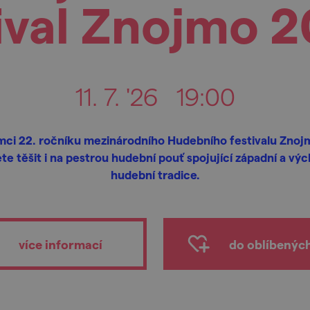
ival Znojmo 
11. 7. '26
19:00
mci 22. ročníku mezinárodního Hudebního festivalu Znoj
e těšit i na pestrou hudební pouť spojující západní a vý
hudební tradice.
více informací
do oblíbenýc