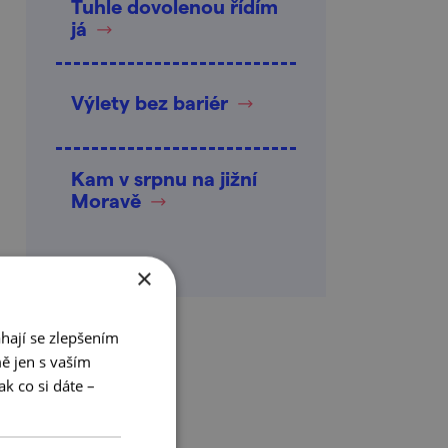
Tuhle dovolenou řídím
já
Výlety bez bariér
Kam v srpnu na jižní
Moravě
×
hají se zlepšením
ě jen s vaším
k co si dáte –