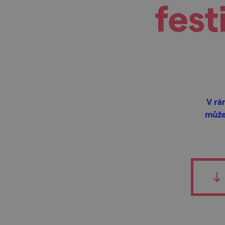
fest
V rá
můžet