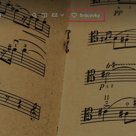
i
CZ
Srdcovky