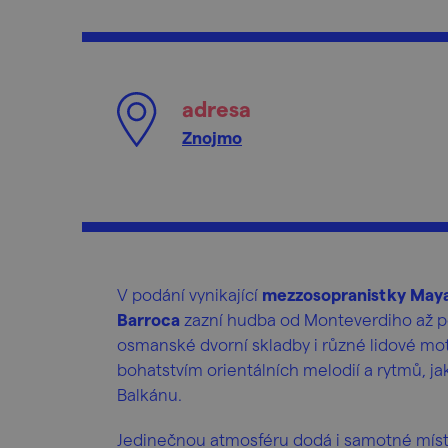
adresa
Znojmo
V podání vynikající
mezzosopranistky May
Barroca
zazní hudba od Monteverdiho až po 
osmanské dvorní skladby i různé lidové mot
bohatstvím orientálních melodií a rytmů, ja
Balkánu.
Jedinečnou atmosféru dodá i samotné mís