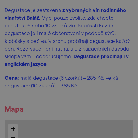
Degustace je sestavena
z vybraných vín rodinného
vinařství Baláž.
Vy si pouze zvolíte, zda chcete
ochutnat 6 nebo 10 vzorků vín. Součástí každé
degustace je i malé občerstvení v podobě sýrů,
klobásky a pečiva. V srpnu probíhají degustace každý
den. Rezervace není nutná, ale z kapacitních důvodů
sklepa vám ji doporučujeme.
Degustace probíhají i v
anglickém jazyce.
Cena:
malá degustace (6 vzorků) – 285 Kč; velká
degustace (10 vzorků) – 385 Kč.
Mapa
+
−