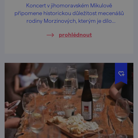
Koncert v jihomoravském Mikulově
připomene historickou důležitost mecenášů
rodiny Morzinových, kterým je dílo
dedikováno.
prohlédnout