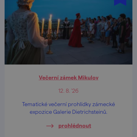
Večerní zámek Mikulov
12. 8. '26
Tematické večerní prohlídky zámecké
expozice Galerie Dietrichsteinů.
prohlédnout