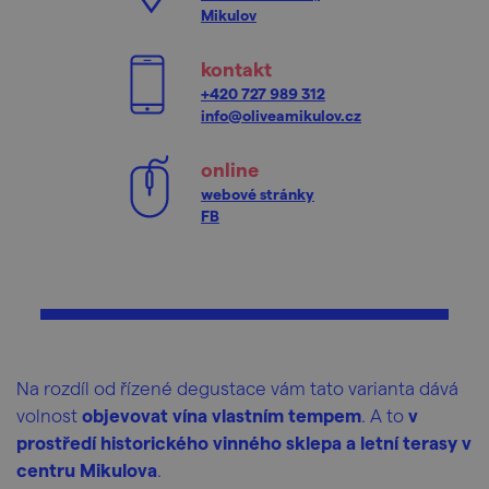
Mikulov
kontakt
+420 727 989 312
info@oliveamikulov.cz
online
webové stránky
FB
Na rozdíl od řízené degustace vám tato varianta dává
volnost
objevovat vína vlastním tempem
. A to
v
prostředí historického vinného sklepa a letní terasy v
centru Mikulova
.