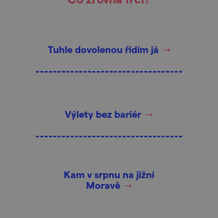
Tuhle dovolenou řídím já
Výlety bez bariér
Kam v srpnu na jižní
Moravě