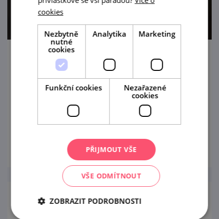
přívlastkové se vší parádou?
Více o
cookies
Nezbytně
Analytika
Marketing
nutné
cookies
Zámecký stůl
15. 8. '26
Funkční cookies
Nezařazené
cookies
První ročník open air posezení v prostorách
zámecké zahrady v Mikulově
prohlédnout
PŘIJMOUT VŠE
VŠE ODMÍTNOUT
ZOBRAZIT PODROBNOSTI