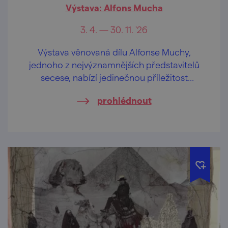
Výstava: Alfons Mucha
3. 4. — 30. 11. '26
Výstava věnovaná dílu Alfonse Muchy,
jednoho z nejvýznamnějších představitelů
secese, nabízí jedinečnou příležitost
nahlédnout do světa tohoto umělce.
prohlédnout