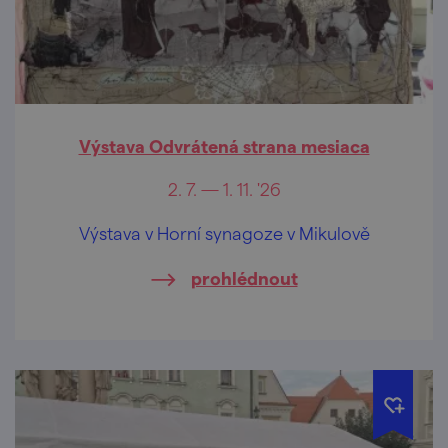
Výstava Odvrátená strana mesiaca
2. 7. — 1. 11. '26
Výstava v Horní synagoze v Mikulově
prohlédnout