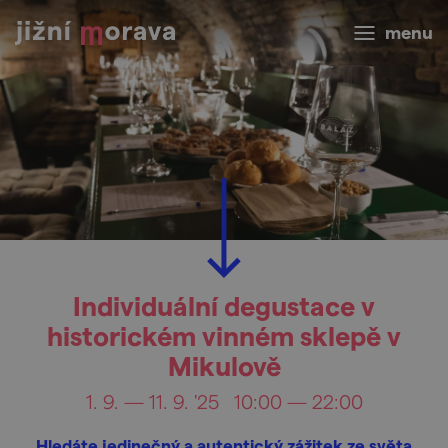
menu
Individuální degustace v
historickém vinném sklepě v
Mikulově
1. 9. — 11. 9. '25
10:00 — 22:00
Hledáte jedinečný a autentický zážitek ze světa