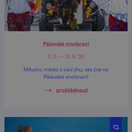
Pálavské vinobraní
11. 9. — 13. 9. '26
Mikulov, město s vůní jihu, vás zve na
Pálavské vinobraní!
prohlédnout