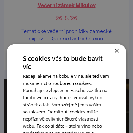
Večerní zámek Mikulov
26. 8. '26
Tematické večerní prohlídky zámecké
expozice Galerie Dietrichsteinů.
×
prohlédnout
S cookies vás to bude bavit
víc
Raději lákáme na bobule vína, ale teď vám
musíme říct o souborech cookies.
Pomáhají se zlepšením vašeho zážitku na
tomto webu, abychom sledovali výkon
stránek a tak. Samozřejmě jen s vaším
souhlasem. Odmítnutí cookies může
nepříznivě ovlivnit některé vlastnosti
webu. Tak co si dáte – stolní víno nebo