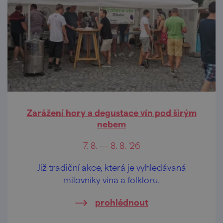
Zarážení hory a degustace vín pod širým
nebem
7. 8. — 8. 8. '26
Již tradiční akce, která je vyhledávaná
milovníky vína a folkloru.
prohlédnout