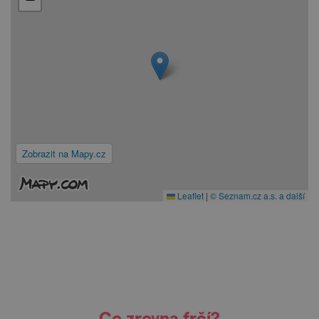
Zobrazit na Mapy.cz
Leaflet
|
© Seznam.cz a.s. a další
Co zrovna frčí?