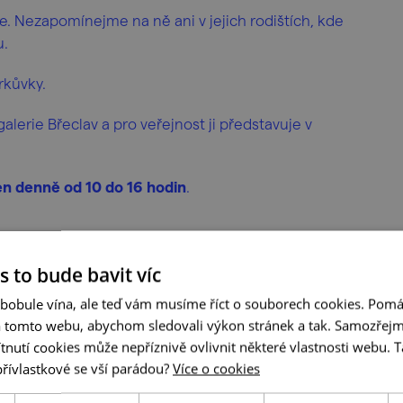
 Nezapomínejme na ně ani v jejich rodištích, kde
u.
rkůvky.
alerie Břeclav a pro veřejnost ji představuje v
n denně od 10 do 16 hodin
.
s to bude bavit víc
 bobule vína, ale teď vám musíme říct o souborech cookies. Pomá
a tomto webu, abychom sledovali výkon stránek a tak. Samozřejm
utí cookies může nepříznivě ovlivnit některé vlastnosti webu. Ta
přívlastkové se vší parádou?
Více o cookies