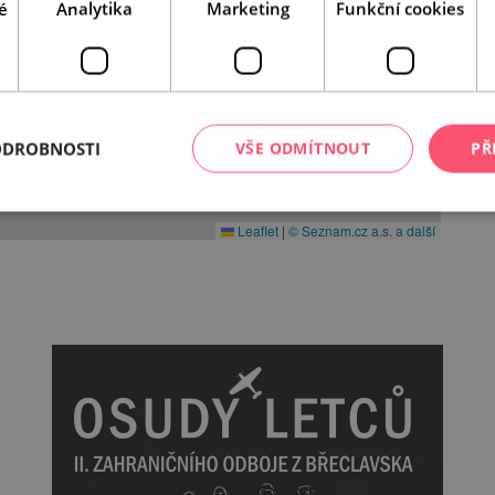
é
Analytika
Marketing
Funkční cookies
ODROBNOSTI
VŠE ODMÍTNOUT
PŘ
Leaflet
|
© Seznam.cz a.s. a další