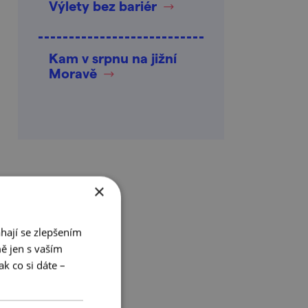
Výlety bez bariér
Kam v srpnu na jižní
Moravě
×
hají se zlepšením
ě jen s vaším
k co si dáte –