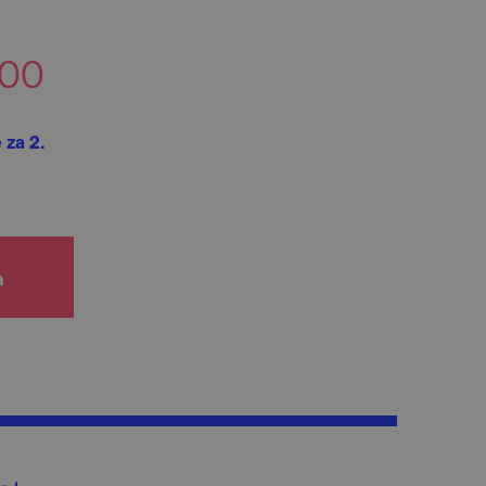
:00
 za 2.
h