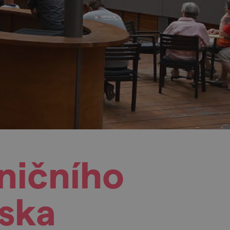
aničního
vska