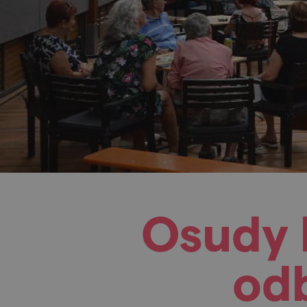
Osudy l
odb