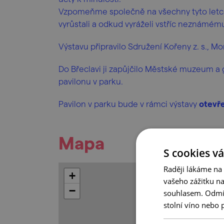
Vzpomeňme společně na všechny tyto letce.
vyrůstali a odkud vyráželi vstříc neznámém
Výstavu připravilo Sdružení Kořeny z. s., Mo
Do Břeclavi ji zapůjčilo Městské muzeum a g
pavilonu v parku.
Pavilon v parku bude v rámci výstavy
otevře
Mapa
S cookies vá
Raději lákáme na
+
vašeho zážitku n
−
souhlasem. Odmítn
stolní víno nebo 