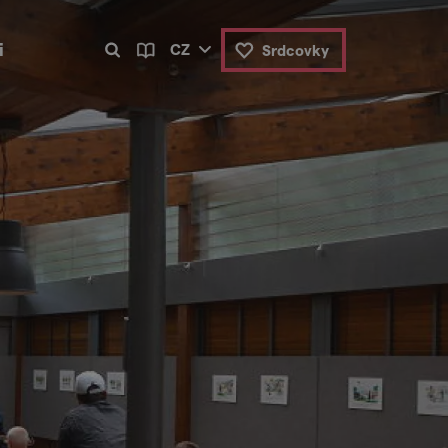
i
CZ
Srdcovky