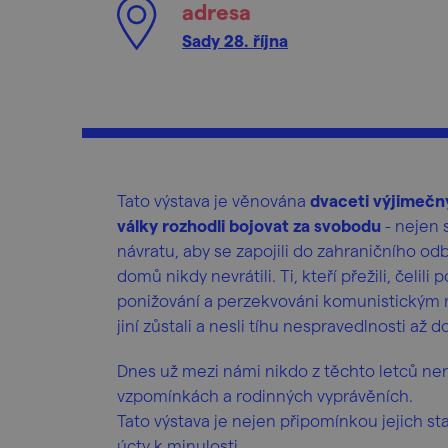
adresa
Sady 28. října
Tato výstava je věnována
dvaceti výjimeč
války rozhodli bojovat za svobodu
- nejen 
návratu, aby se zapojili do zahraničního odboj
domů nikdy nevrátili. Ti, kteří přežili, čelili
ponižování a perzekvováni komunistickým rež
jiní zůstali a nesli tíhu nespravedlnosti až 
Dnes už mezi námi nikdo z těchto letců není. 
vzpomínkách a rodinných vyprávěních.
Tato výstava je nejen připomínkou jejich st
úcty k minulosti.