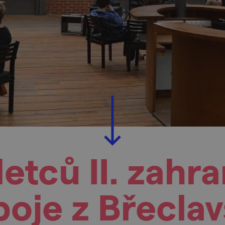
etců II. zahr
oje z Břecla