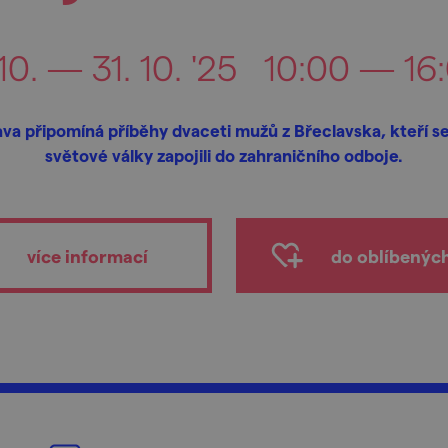
 10. — 31. 10. '25
10:00 — 16
va připomíná příběhy dvaceti mužů z Břeclavska, kteří se
světové války zapojili do zahraničního odboje.
více informací
do oblíbenýc