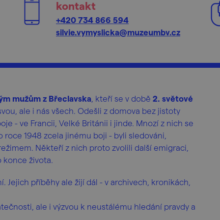
kontakt
+420 734 866 594
silvie.vymyslicka@muzeumbv.cz
ným mužům z Břeclavska
, kteří se v době
2. světové
svou, ale i nás všech. Odešli z domova bez jistoty
e - ve Francii, Velké Británii i jinde. Mnozí z nich se
 po roce 1948 zcela jinému boji - byli sledováni,
imem. Někteří z nich proto zvolili další emigraci,
do konce života.
Jejich příběhy ale žijí dál - v archivech, kronikách,
atečnosti, ale i výzvou k neustálému hledání pravdy a