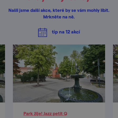
Našli jsme další akce, které by se vám mohly líbit.
Mrkněte na ně.
tip na
12
akcí
Park žije! Jazz petit Q