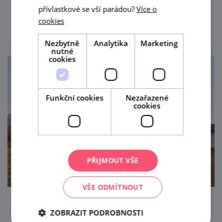
přívlastkové se vší parádou?
Více o
prohlédnout
cookies
Nezbytně
Analytika
Marketing
nutné
cookies
Funkční cookies
Nezařazené
cookies
PŘIJMOUT VŠE
VŠE ODMÍTNOUT
Za Koncem
ZOBRAZIT PODROBNOSTI