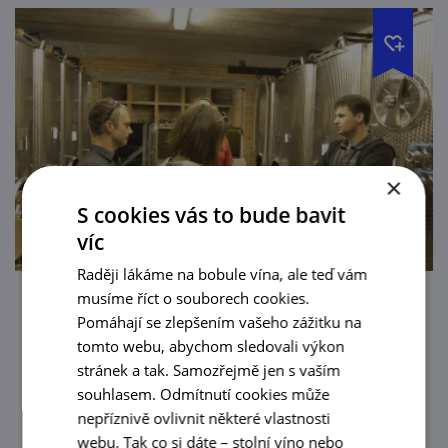
×
S cookies vás to bude bavit
víc
Raději lákáme na bobule vína, ale teď vám
musíme říct o souborech cookies.
Do Blatnice k vinařovi
Pomáhají se zlepšením vašeho zážitku na
tomto webu, abychom sledovali výkon
29. 5. — 20. 9. '26
stránek a tak. Samozřejmě jen s vaším
souhlasem. Odmítnutí cookies může
O víkendu v Blatnici vždy někde ve sklepě
nepříznivě ovlivnit některé vlastnosti
otevřeno!
webu. Tak co si dáte – stolní víno nebo