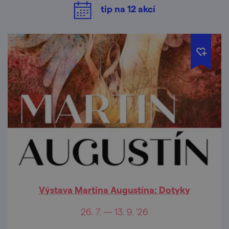
tip na
12
akcí
Výstava Martina Augustína: Dotyky
26. 7. — 13. 9. '26