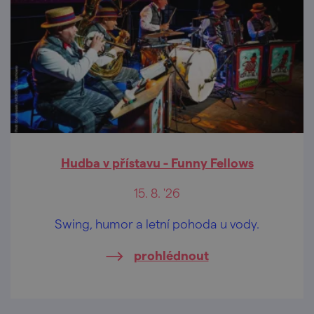
Hudba v přístavu - Funny Fellows
15. 8. '26
Swing, humor a letní pohoda u vody.
prohlédnout