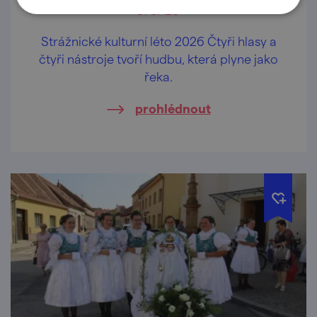
9. 8. '26
Strážnické kulturní léto 2026 Čtyři hlasy a
čtyři nástroje tvoří hudbu, která plyne jako
řeka.
prohlédnout