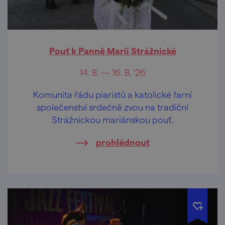
Pouť k Panně Marii Strážnické
14. 8. — 16. 8. '26
Komunita řádu piaristů a katolické farní
společenství srdečně zvou na tradiční
Strážnickou mariánskou pouť.
prohlédnout