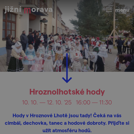
menu
Hroznolhotské hody
10. 10. — 12. 10. '25
16:00 — 11:30
Hody v Hroznové Lhotě jsou tady! Čeká na vás
cimbál, dechovka, tanec a hodové dobroty. Přijďte si
užít atmosféru hodů.