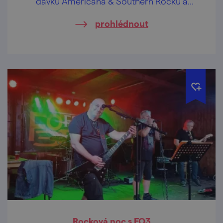
dávku Americana & Southern Rocku a
energii, která k létu prostě patří.
prohlédnout
Rocková noc s FO3