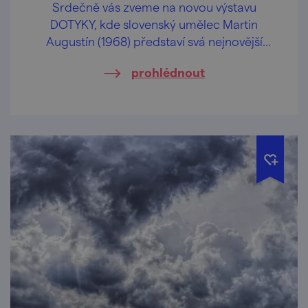
Srdečně vás zveme na novou výstavu
DOTYKY, kde slovenský umělec Martin
Augustín (1968) představí svá nejnovější
malířská a sochařská díla.
prohlédnout