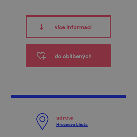
více informací
do oblíbených
adresa
Hroznová Lhota