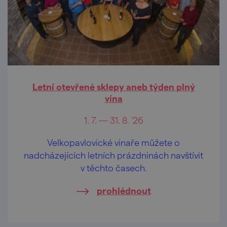
Letní otevřené sklepy aneb týden plný
vína
1. 7. — 31. 8. '26
Velkopavlovické vinaře můžete o
nadcházejících letních prázdninách navštívit
v těchto časech.
prohlédnout