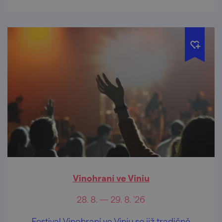
Vinohraní ve Viniu
28. 8. — 29. 8. '26
Festival Vinohraní ve Viniu se již tradičně