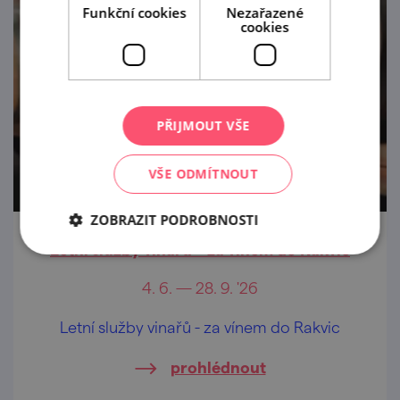
Funkční cookies
Nezařazené
cookies
PŘIJMOUT VŠE
VŠE ODMÍTNOUT
ZOBRAZIT PODROBNOSTI
Letní služby vinařů – za vínem do Rakvic
4. 6. — 28. 9. '26
Letní služby vinařů - za vínem do Rakvic
prohlédnout