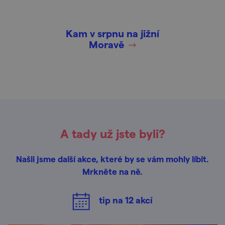
Kam v srpnu na jižní
Moravě
A tady už jste byli?
Našli jsme další akce, které by se vám mohly líbit.
Mrkněte na ně.
tip na
12
akcí