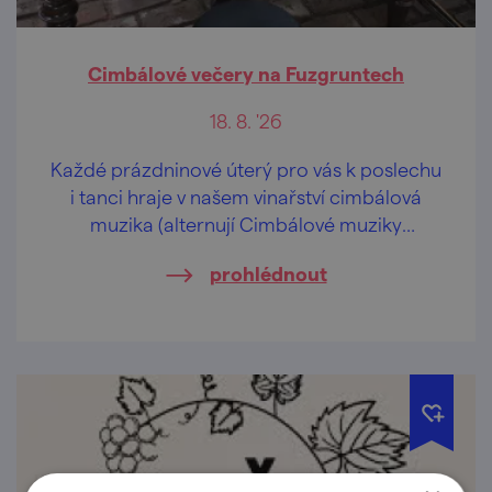
Cimbálové večery na Fuzgruntech
18. 8. '26
Každé prázdninové úterý pro vás k poslechu
i tanci hraje v našem vinařství cimbálová
muzika (alternují Cimbálové muziky
Vladimíra Beneše a Notečka).
prohlédnout