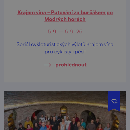
Krajem vína – Putování za burčákem po
Modrých horách
5. 9. — 6. 9. '26
Seriál cykloturistických výletů Krajem vína
pro cyklisty i pěší!
prohlédnout