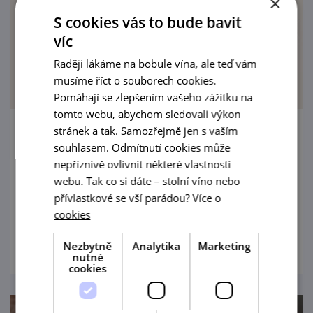
×
S cookies vás to bude bavit
víc
Raději lákáme na bobule vína, ale teď vám
musíme říct o souborech cookies.
Pomáhají se zlepšením vašeho zážitku na
tomto webu, abychom sledovali výkon
stránek a tak. Samozřejmě jen s vaším
Hodové tůlání po Pulgárských sklepech
souhlasem. Odmítnutí cookies může
nepříznivě ovlivnit některé vlastnosti
21. 8. '26
webu. Tak co si dáte – stolní víno nebo
přívlastkové se vší parádou?
Více o
Hodové tůlání po Pulgárských sklepech
cookies
prohlédnout
Nezbytně
Analytika
Marketing
nutné
cookies