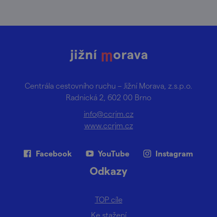
Centrála cestovního ruchu – Jižní Morava, z.s.p.o.
Radnická 2, 602 00 Brno
info@ccrjm.cz
www.ccrjm.cz
Facebook
YouTube
Instagram
Odkazy
TOP cíle
Ke stažení