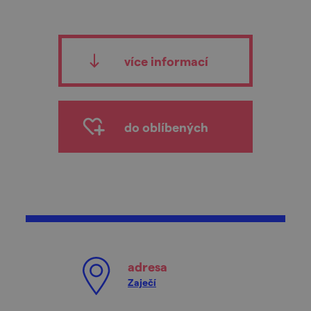
více informací
do oblíbených
adresa
Zaječí