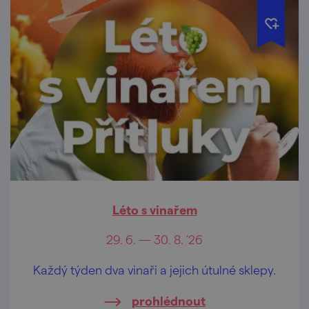
Léto s vinařem
29. 6. — 30. 8. '26
Každý týden dva vinaři a jejich útulné sklepy.
prohlédnout