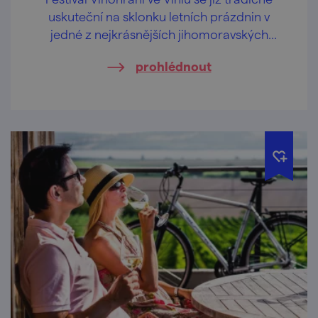
uskuteční na sklonku letních prázdnin v
jedné z nejkrásnějších jihomoravských
lokalit – ve Velkých Pavlovicích.
prohlédnout