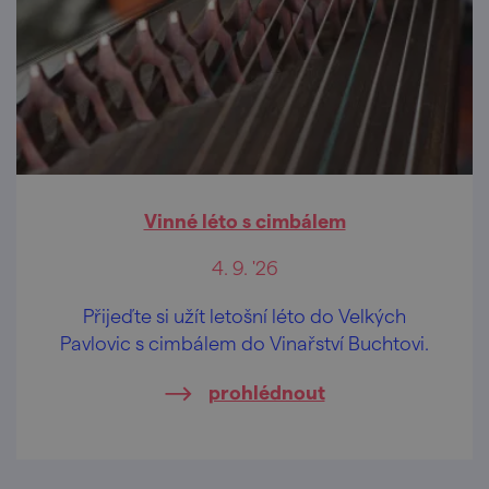
Vinné léto s cimbálem
4. 9. '26
Přijeďte si užít letošní léto do Velkých
Pavlovic s cimbálem do Vinařství Buchtovi.
prohlédnout