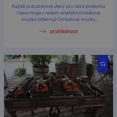
Každé prázdninové úterý pro vás k poslechu
i tanci hraje v našem vinařství cimbálová
muzika (alternují Cimbálové muziky
Vladimíra Beneše a Notečka).
prohlédnout