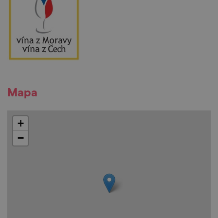
Mapa
+
−