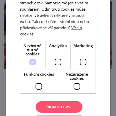
stránek a tak. Samozřejmě jen s vaším
souhlasem. Odmítnutí cookies může
nepříznivě ovlivnit některé vlastnosti
webu. Tak co si dáte – stolní víno nebo
přívlastkové se vší parádou?
Více o
cookies
Nezbytně
Analytika
Marketing
nutné
cookies
Funkční cookies
Nezařazené
cookies
Lednické vinobraní & Gulášfest
5. 9. '26
Akce „2 v 1“ slibuje zážitek a zábavu v
PŘIJMOUT VŠE
unikátním prostředí vinařství.