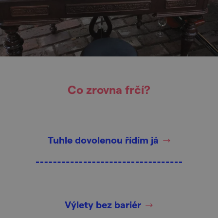
Co zrovna frčí?
Tuhle dovolenou řídím já
Výlety bez bariér