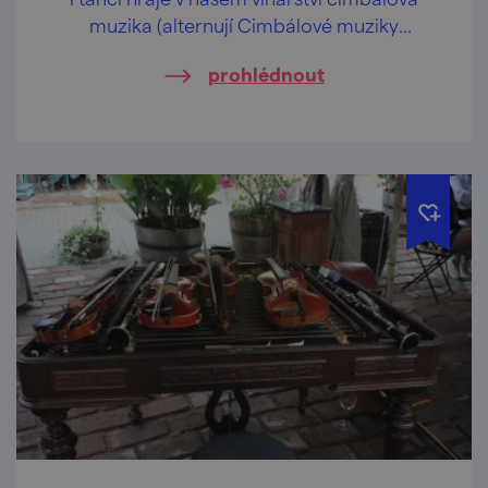
muzika (alternují Cimbálové muziky
Vladimíra Beneše a Notečka).
prohlédnout