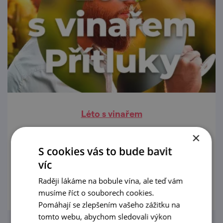
Léto s vinařem
29. 6. — 30. 8. '26
×
S cookies vás to bude bavit
Každý týden dva vinaři a jejich útulné sklepy.
víc
prohlédnout
Raději lákáme na bobule vína, ale teď vám
musíme říct o souborech cookies.
Pomáhají se zlepšením vašeho zážitku na
tomto webu, abychom sledovali výkon