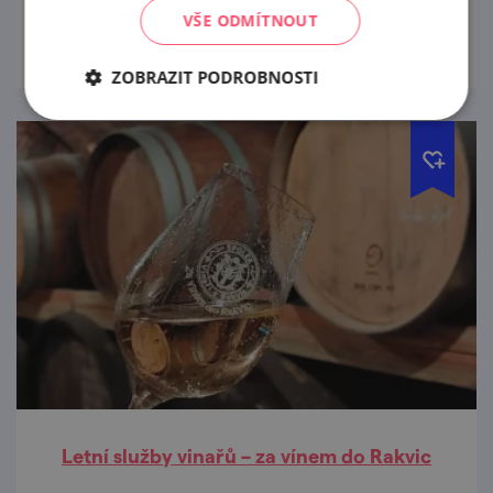
prohlédnout
VŠE ODMÍTNOUT
ZOBRAZIT PODROBNOSTI
Letní služby vinařů – za vínem do Rakvic