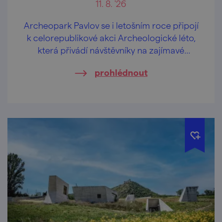
11. 8. '26
Archeopark Pavlov se i letošním roce připojí
k celorepublikové akci Archeologické léto,
která přivádí návštěvníky na zajímavé
archeologické lokality v doprovodu
prohlédnout
odborníků z archeologických ústavů, muzeí
a jiných institucí.