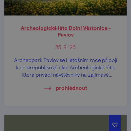
Archeologické léto Dolní Věstonice -
Pavlov
25. 8. '26
Archeopark Pavlov se i letošním roce připojí
k celorepublikové akci Archeologické léto,
která přivádí návštěvníky na zajímavé
archeologické lokality v doprovodu
prohlédnout
odborníků z archeologických ústavů, muzeí
a jiných institucí.