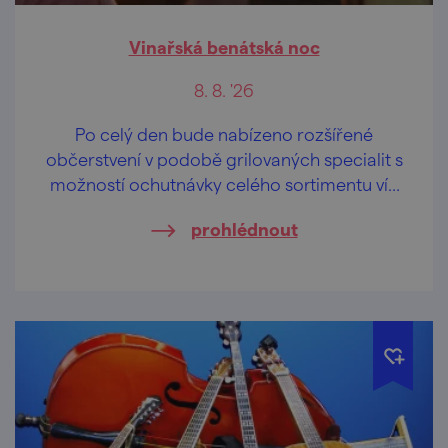
Vinařská benátská noc
8. 8. '26
Po celý den bude nabízeno rozšířené
občerstvení v podobě grilovaných specialit s
možností ochutnávky celého sortimentu vín
včetně ledových a slámových.
prohlédnout