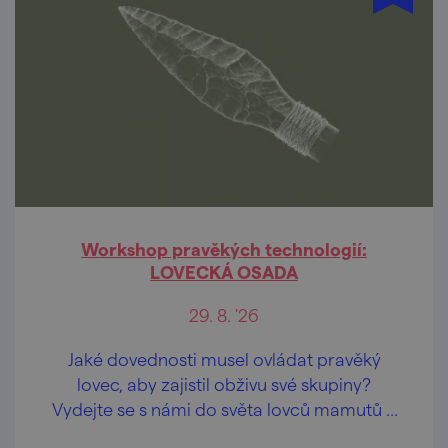
Workshop pravěkých technologií:
LOVECKÁ OSADA
29. 8. '26
Jaké dovednosti musel ovládat pravěký
lovec, aby zajistil obživu své skupiny?
Vydejte se s námi do světa lovců mamutů a
poznejte technologie, které rozhodovaly o