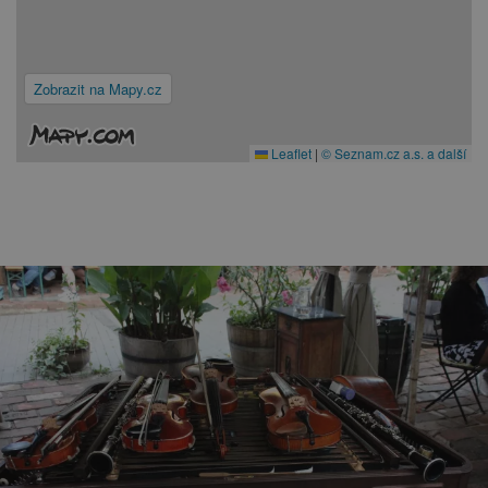
Zobrazit na Mapy.cz
Leaflet
|
© Seznam.cz a.s. a další