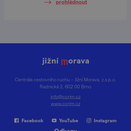
prohlédnout
přežití našich předků.
Centrála cestovního ruchu – Jižní Morava, z.s.p.o.
Radnická 2, 602 00 Brno
info@ccrjm.cz
www.ccrjm.cz
Facebook
YouTube
Instagram
Odkazy