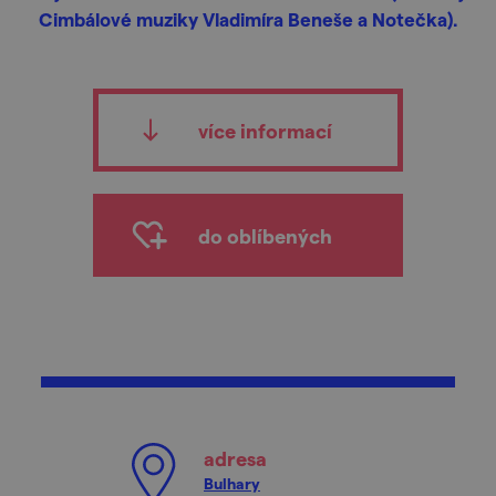
Cimbálové muziky Vladimíra Beneše a Notečka).
více informací
do oblíbených
adresa
Bulhary