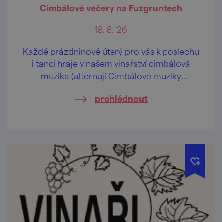
Cimbálové večery na Fuzgruntech
18. 8. '26
Každé prázdninové úterý pro vás k poslechu
i tanci hraje v našem vinařství cimbálová
muzika (alternují Cimbálové muziky
Vladimíra Beneše a Notečka).
prohlédnout