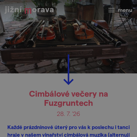
menu
Cimbálové večery na
Fuzgruntech
28. 7. '26
Každé prázdninové úterý pro vás k poslechu i tanci
hraje v našem vinařství cimbálová muzika (alternují