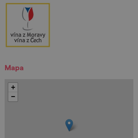
Mapa
+
−