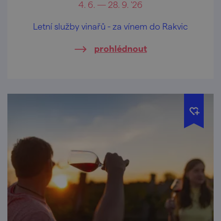
4. 6. — 28. 9. '26
Letní služby vinařů - za vínem do Rakvic
prohlédnout