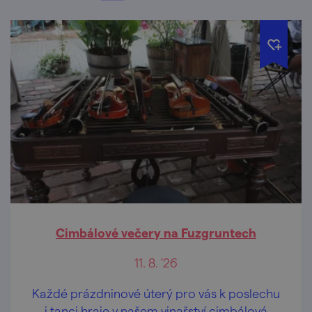
Cimbálové večery na Fuzgruntech
11. 8. '26
Každé prázdninové úterý pro vás k poslechu
i tanci hraje v našem vinařství cimbálová