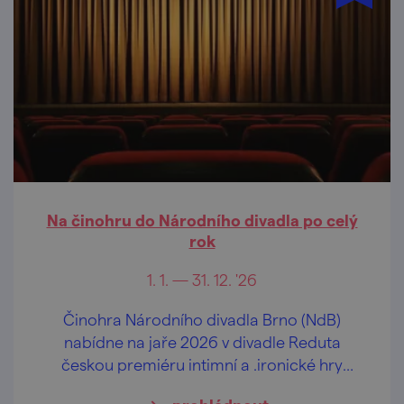
Na činohru do Národního divadla po celý
rok
1. 1. — 31. 12. '26
Činohra Národního divadla Brno (NdB)
nabídne na jaře 2026 v divadle Reduta
českou premiéru intimní a .ironické hry
changes německé dramatičky Maji Zade