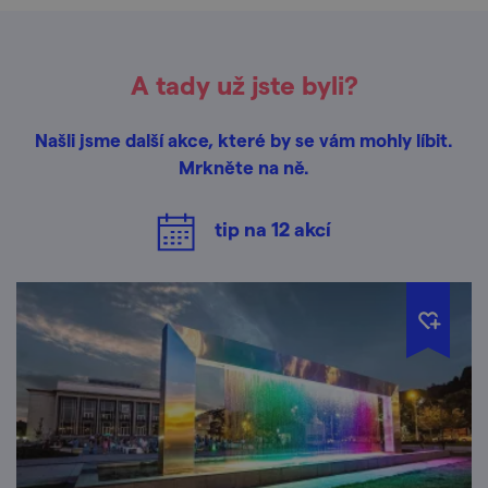
A tady už jste byli?
Našli jsme další akce, které by se vám mohly líbit.
Mrkněte na ně.
tip na
12
akcí