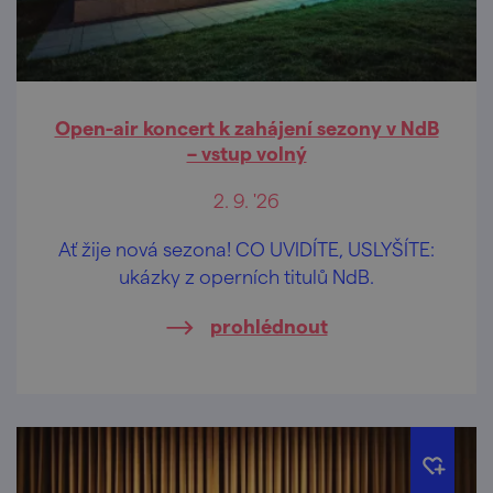
Open-air koncert k zahájení sezony v NdB
– vstup volný
2. 9. '26
Ať žije nová sezona! CO UVIDÍTE, USLYŠÍTE:
ukázky z operních titulů NdB.
prohlédnout