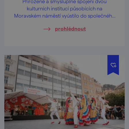
Přirozené a smysluplné spojení dvou
kulturních institucí působících na
Moravském náměstí vyústilo do společného
projektu Scalního letňáku: Místodržitelství
prohlédnout