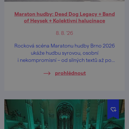
Maraton hudby: Dead Dog Legacy + Band
of Heysek + Kolektivní halucinace
8. 8. '26
Rocková scéna Maratonu hudby Brno 2026
ukáže hudbu syrovou, osobní
i nekompromisní – od silných textů až po
strhující rockovou energii.
prohlédnout