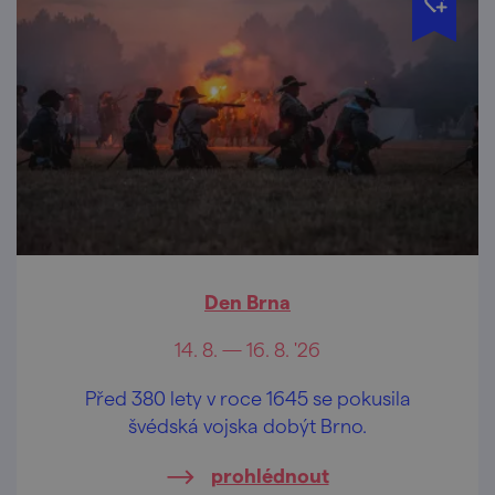
Den Brna
14. 8. — 16. 8. '26
Před 380 lety v roce 1645 se pokusila
švédská vojska dobýt Brno.
prohlédnout