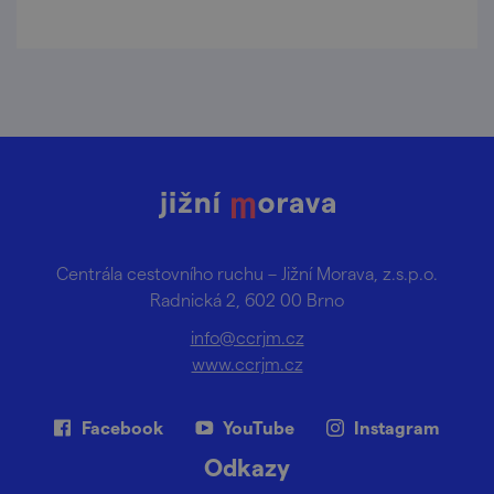
Centrála cestovního ruchu – Jižní Morava, z.s.p.o.
Radnická 2, 602 00 Brno
info@ccrjm.cz
www.ccrjm.cz
Facebook
YouTube
Instagram
Odkazy