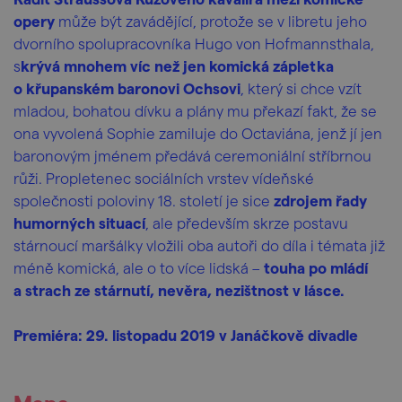
opery
může být zavádějící, protože se v libretu jeho
dvorního spolupracovníka Hugo von Hofmannsthala,
s
krývá mnohem víc než jen komická zápletka
o křupanském baronovi Ochsovi
, který si chce vzít
mladou, bohatou dívku a plány mu překazí fakt, že se
ona vyvolená Sophie zamiluje do Octaviána, jenž jí jen
baronovým jménem předává ceremoniální stříbrnou
růži. Propletenec sociálních vrstev vídeňské
společnosti poloviny 18. století je sice
zdrojem řady
humorných situ­ací
, ale především skrze postavu
stárnoucí maršálky vložili oba autoři do díla i témata již
méně komická, ale o to více lidská –
touha po mládí
a strach ze stárnutí, nevěra, nezištnost v lásce.
Premiéra: 29. listopadu 2019 v Janáčkově divadle