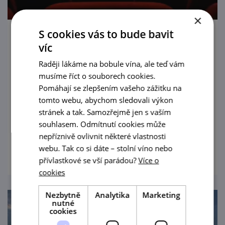
×
S cookies vás to bude bavit
Na operu do Národního divadla po celý
víc
rok
Raději lákáme na bobule vína, ale teď vám
1. 1. — 31. 12. '26
musíme říct o souborech cookies.
Pomáhají se zlepšením vašeho zážitku na
Brněnská opera vstupuje do nové sezony s
tomto webu, abychom sledovali výkon
pestrým programem, který potěší milovníky
stránek a tak. Samozřejmě jen s vaším
klasiky i rodiny s dětmi.
souhlasem. Odmítnutí cookies může
nepříznivě ovlivnit některé vlastnosti
prohlédnout
webu. Tak co si dáte – stolní víno nebo
přívlastkové se vší parádou?
Více o
cookies
Nezbytně
Analytika
Marketing
nutné
cookies