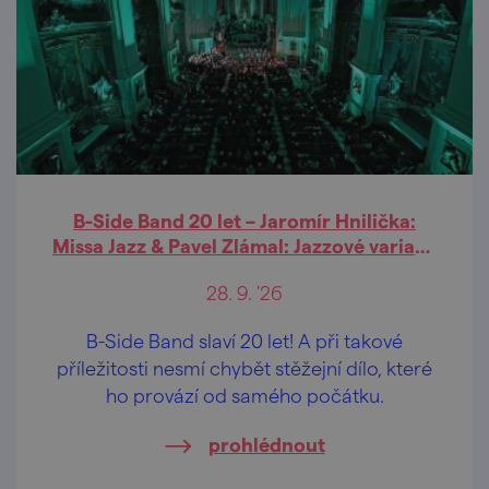
B-Side Band 20 let – Jaromír Hnilička:
Missa Jazz & Pavel Zlámal: Jazzové variace
na svatováclavský chorál
28. 9. '26
B-Side Band slaví 20 let! A při takové
příležitosti nesmí chybět stěžejní dílo, které
ho provází od samého počátku.
prohlédnout