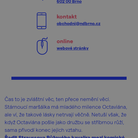
602 00 Brno
kontakt
obchodni@ndbrno.cz
online
webové stránky
Čas to je zvláštní věc, ten přece nemění věci.
Stárnoucí maršálka má mladého milence Octaviána,
ale ví, že takové lásky netrvají věčně. Netuší však, že
když Octaviána pošle jako družbu se stříbrnou růží,
sama přivodí konec jejich vztahu.
Řadit Straussova Růžového kavalíra mezi komické