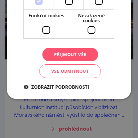
Funkční cookies
Nezařazené
cookies
PŘIJMOUT VŠE
VŠE ODMÍTNOUT
Scalní letňák: Janáček
1. 7. — 31. 8. '26
ZOBRAZIT PODROBNOSTI
Přirozené a smysluplné spojení dvou
kulturních institucí působících v blízkosti
Moravského náměstí vyústilo do společného
projektu Scalního letňáku: Janáček.
prohlédnout