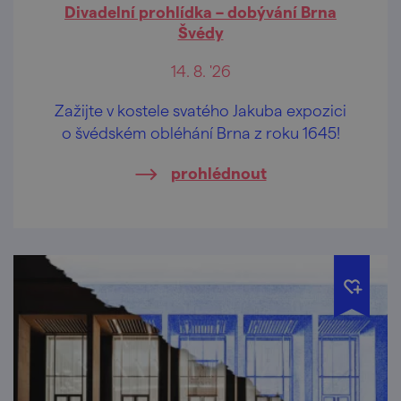
Divadelní prohlídka – dobývání Brna
Švédy
14. 8. '26
Zažijte v kostele svatého Jakuba expozici
o švédském obléhání Brna z roku 1645!
prohlédnout