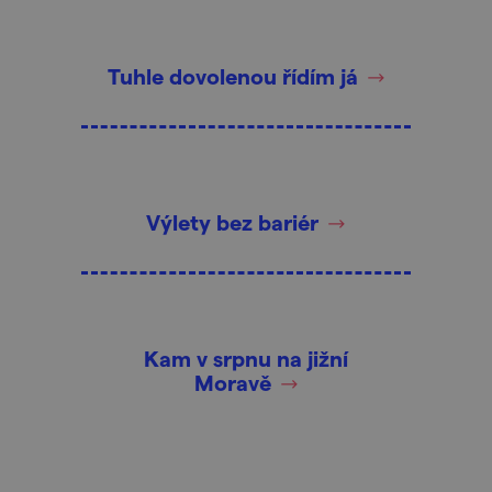
Tuhle dovolenou řídím já
Výlety bez bariér
Kam v srpnu na jižní
Moravě