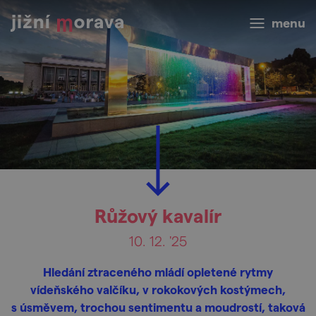
menu
Růžový kavalír
10. 12. '25
Hledání ztraceného mládí opletené rytmy
vídeňského valčíku, v rokokových kostýmech,
s úsměvem, trochou sentimentu a moudrostí, taková