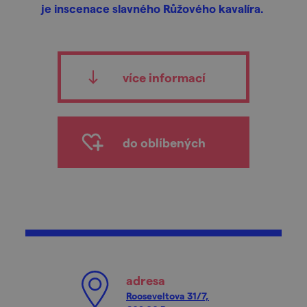
je inscenace slavného Růžového kavalíra.
více informací
do oblíbených
adresa
Rooseveltova 31/7,