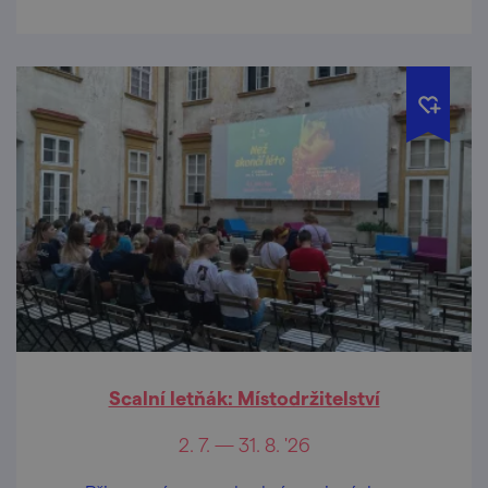
Scalní letňák: Místodržitelství
2. 7. — 31. 8. '26