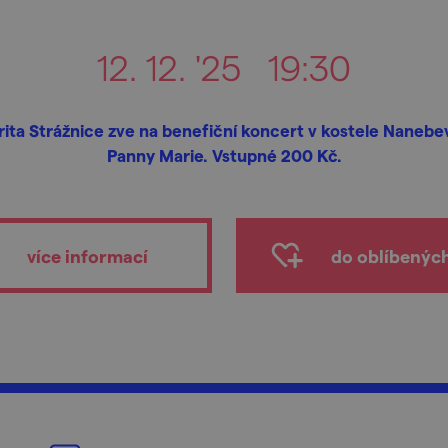
12. 12. '25
19:30
ita Strážnice zve na benefiční koncert v kostele Nanebe
Panny Marie. Vstupné 200 Kč.
více informací
do oblíbenýc