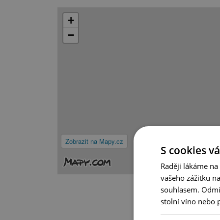
+
−
Zobrazit na Mapy.cz
S cookies vá
Raději lákáme na
vašeho zážitku n
souhlasem. Odmítn
stolní víno nebo 