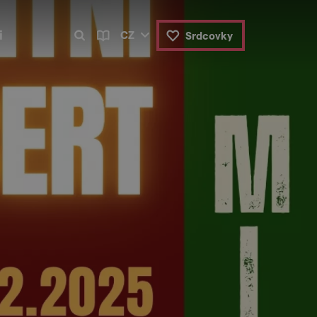
i
CZ
Srdcovky