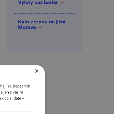
Výlety bez bariér
Kam v srpnu na jižní
Moravě
×
hají se zlepšením
ě jen s vaším
k co si dáte –