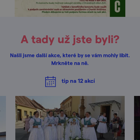
A tady už jste byli?
Našli jsme další akce, které by se vám mohly líbit.
Mrkněte na ně.
tip na
12
akcí