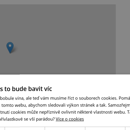
s to bude bavit víc
 bobule vína, ale teď vám musíme říct o souborech cookies. Pomá
Leaflet
|
© Seznam.cz a.s. a další
a tomto webu, abychom sledovali výkon stránek a tak. Samozřejm
utí cookies může nepříznivě ovlivnit některé vlastnosti webu. Ta
přívlastkové se vší parádou?
Více o cookies