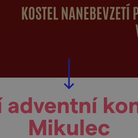
í adventní ko
Mikulec