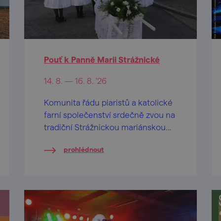
Pouť k Panně Marii Strážnické
14. 8. — 16. 8. '26
Komunita řádu piaristů a katolické
farní společenství srdečně zvou na
tradiční Strážnickou mariánskou
pouť.
prohlédnout